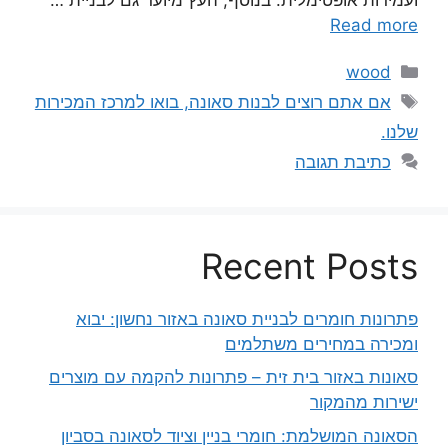
ועמידות אופטימלית. בנוסף, העץ מיועד גם לבניית …
Read more
קטגוריות
wood
תגיות
אם אתם רוצים לבנות סאונה, בואו למרכז המכירות
שלנו.
כתיבת תגובה
Recent Posts
פתרונות חומרים לבניית סאונה באזור נחשון: יבוא
ומכירה במחירים משתלמים
סאונות באזור בית זית – פתרונות להקמה עם מוצרים
ישירות מהמקור
הסאונה המושלמת: חומרי בניין וציוד לסאונה בסביון