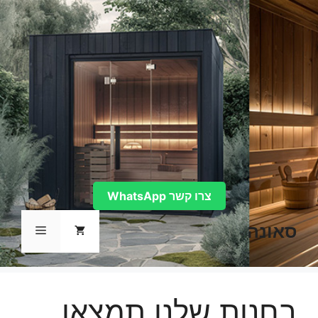
דלג
תוכן
צרו קשר WhatsApp
סאונה
תפריט
בחנות שלנו תמצאו