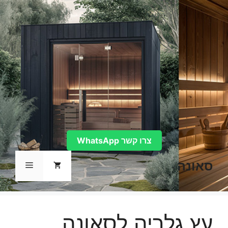
דלג
תוכן
צרו קשר WhatsApp
סאונה
תפריט
עץ גלריה לסאונה