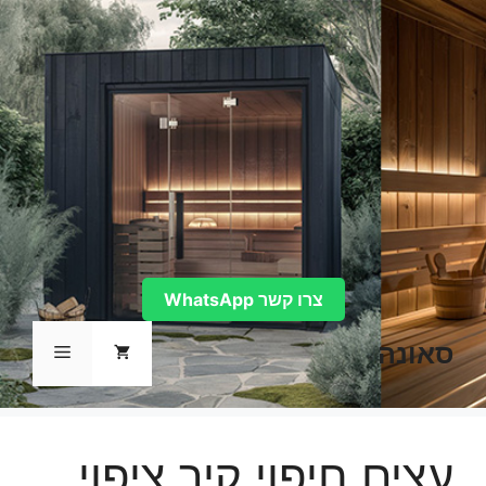
דלג
תוכן
צרו קשר WhatsApp
סאונה
תפריט
עצים חיפוי קיר ציפוי