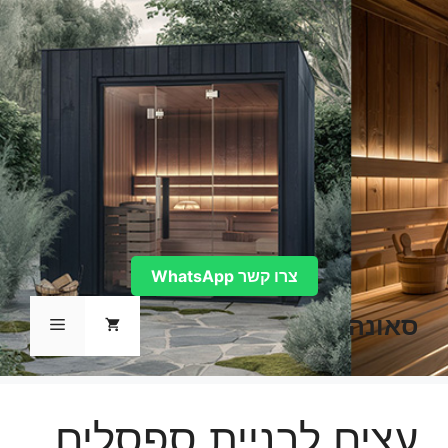
דלג
תוכן
צרו קשר WhatsApp
סאונה
תפריט
עצים לבניית ספסלים