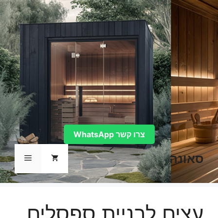
דלג
תוכן
צרו קשר WhatsApp
סאונה
תפריט
עצים לבניית ספסלים