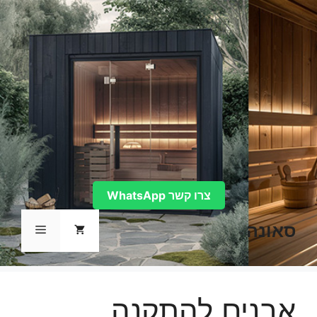
דלג
תוכן
צרו קשר WhatsApp
סאונה
תפריט
אבנים להתקנה