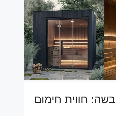
סאונה
בשה: חווית חימום