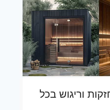
סאונה
קות וריגוש בכל