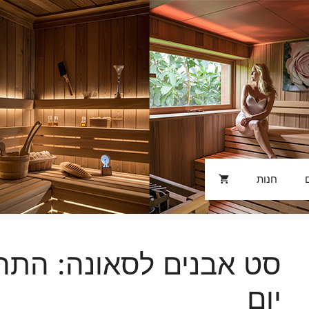
חנות
סט אבנים לסאונה: התחז
יום