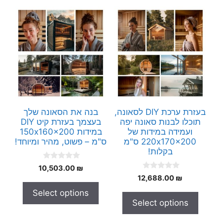
בעזרת ערכת DIY לסאונה,
בנה את הסאונה שלך
תוכלו לבנות סאונה יפה
בעצמך בעזרת קיט DIY
ועמידה במידות של
במידות 150x160x200
220x170x200 ס"מ
ס"מ – פשוט, מהיר ומיוחד!
בקלות!
0
10,503.00
₪
o
0
12,688.00
₪
u
o
t
u
Select options
o
t
f
Select options
o
5
f
5