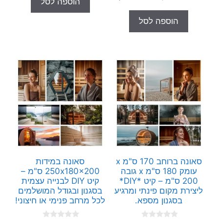
הוספה לסל
o
o
המקורי
הנוכחי
50.00 ₪.
68.00 ₪.
u
f
t
5
היה:
הוא:
הוספה לסל
o
2,600.00 ₪.
3,300.00 ₪.
f
5
סאונה ברוחב 170 ס"מ x
סאונה במידות
עומק 180 ס"מ x גובה
250x180x200 ס"מ –
200 ס"מ – קיט *DIY*
קיט DIY לבנייה עצמית
ליצירת מקום פינתי ומרגיע
בסגנון ובגודל המושלמים
בסגנון מספא.
לכל מרחב פנימי או חיצוני!