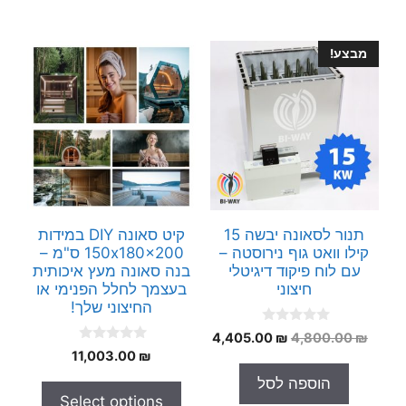
מבצע!
תנור לסאונה יבשה 15
קיט סאונה DIY במידות
קילו וואט גוף נירוסטה –
150x180x200 ס"מ –
עם לוח פיקוד דיגיטלי
בנה סאונה מעץ איכותית
חיצוני
בעצמך לחלל הפנימי או
החיצוני שלך!
0
המחיר
המחיר
4,405.00
₪
4,800.00
₪
o
0
המקורי
הנוכחי
₪
11,003.00
u
o
t
היה:
הוא:
u
הוספה לסל
o
t
4,405.00 ₪.
4,800.00 ₪.
f
Select options
o