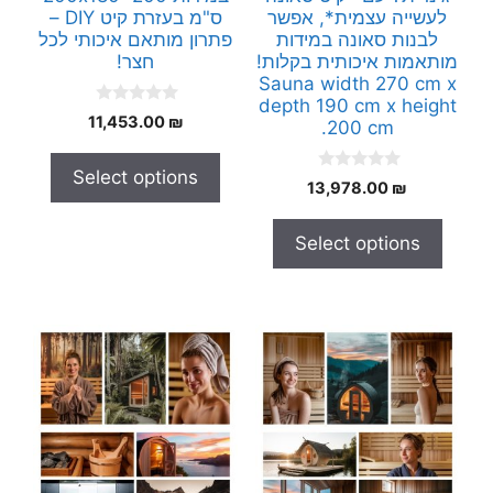
לעשייה עצמית*, אפשר
ס"מ בעזרת קיט DIY –
לבנות סאונה במידות
פתרון מותאם איכותי לכל
מותאמות איכותית בקלות!
חצר!
Sauna width 270 cm x
depth 190 cm x height
0
11,453.00
₪
200 cm.
o
u
t
Select options
o
0
13,978.00
₪
f
o
5
u
t
Select options
o
f
5