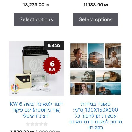
0
0
13,273.00
₪
11,183.00
₪
o
o
u
u
t
t
Select options
Select options
o
o
f
f
5
5
מבצע!
סאונה במידות
תנור לסאונה יבשה 6 KW
190X150X200 ס"מ:
(גוף נירוסטה) עם פיקוד
עכשיו ניתן להפוך כל
חיצוני דיגיטלי
מרחב למקום פינת סאונה
בקלות!
0
המחיר
המחי
2,820.00
₪
3,000.00
₪