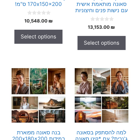
סאונה מותאמת אישית
170x150x200 ס"מ!
עם נישות פנים וחיצוניות
0
10,548.00
₪
o
0
13,153.00
₪
u
o
t
u
Select options
o
t
f
Select options
o
5
f
5
למה להסתפק בסאונה
בנה סאונה מפוארת
ג'נרית? עם *קיט סאונה
במידות 200x180x200