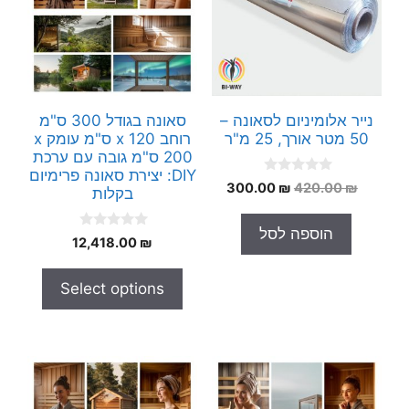
נייר אלומיניום לסאונה –
סאונה בגודל 300 ס"מ
50 מטר אורך, 25 מ"ר
רוחב x 120 ס"מ עומק x
200 ס"מ גובה עם ערכת
DIY: יצירת סאונה פרימיום
0
המחיר
המחיר
300.00
₪
420.00
₪
בקלות
o
המקורי
הנוכחי
u
t
היה:
הוא:
הוספה לסל
o
0
12,418.00
₪
300.00 ₪.
420.00 ₪.
f
o
5
u
t
Select options
o
f
5