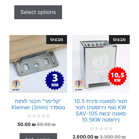
u
t
Select options
o
f
5
מבצע!
מבצע!
תנור לסאונה פינית 10.5
"קליימר" חיבור לוחות
KW (גוף נירוסטה) תנור
נוטפדר Kleimer (3mm)
סאונה יבשה SAV-105
נירוסטה 10.5KW
0
המחיר
המחיר
50.00
₪
68.00
₪
o
המקורי
הנוכחי
u
0
t
המחיר
המחיר
2,600.00
₪
3,300.00
₪
היה:
הוא: