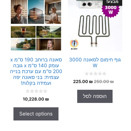
מבצע!
גוף חימום לסאונה 3000
סאונה ברוחב 190 ס"מ x
W
עומק 140 ס"מ x גובה
200 ס"מ עם ערכת בנייה
עצמית: בני סאונה יפה
0
המחיר
המחיר
225.00
₪
250.00
₪
ועמידה בקלות!
o
המקורי
הנוכחי
u
t
היה:
הוא:
הוספה לסל
o
0
10,228.00
₪
225.00 ₪.
250.00 ₪.
f
o
5
u
t
Select options
o
f
5