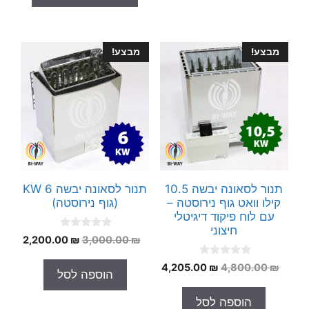
f
5
מבצע!
מבצע!
תנור לסאונה יבשה 10.5
תנור לסאונה יבשה 6 KW
קילו וואט גוף נירוסטה –
(גוף נירוסטה)
עם לוח פיקוד דיגיטלי
חיצוני
0
המחיר
המחי
2,200.00
₪
3,000.00
₪
o
המקורי
הנוכח
u
0
t
המחיר
המחיר
4,205.00
₪
4,800.00
₪
היה:
הוא:
הוספה לסל
o
o
המקורי
הנוכחי
.00 ₪.
3,000.00 ₪.
u
f
t
5
היה:
הוא:
הוספה לסל
o