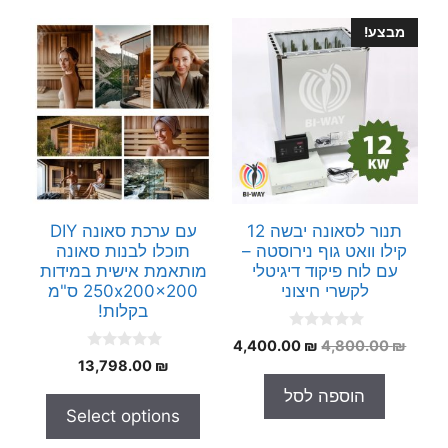
מבצע!
תנור לסאונה יבשה 12
עם ערכת סאונה DIY
קילו וואט גוף נירוסטה –
תוכלו לבנות סאונה
עם לוח פיקוד דיגיטלי
מותאמת אישית במידות
לקשרי חיצוני
250x200x200 ס"מ
בקלות!
0
המחיר
המחיר
4,400.00
₪
4,800.00
₪
o
0
המקורי
הנוכחי
₪
13,798.00
u
o
t
היה:
הוא:
u
הוספה לסל
o
t
4,400.00 ₪.
4,800.00 ₪.
f
Select options
o
5
f
5