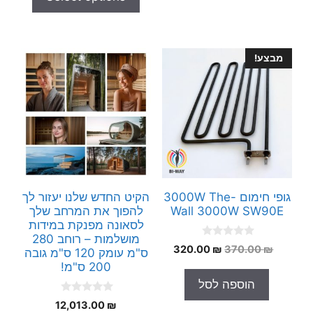
5
f
5
מבצע!
גופי חימום 3000W The-
הקיט החדש שלנו יעזור לך
Wall 3000W SW90E
להפוך את המרחב שלך
לסאונה מפנקת במידות
מושלמות – רוחב 280
0
המחיר
המחיר
320.00
₪
370.00
₪
ס"מ עומק 120 ס"מ גובה
o
המקורי
הנוכחי
u
200 ס"מ!
t
היה:
הוא:
הוספה לסל
o
320.00 ₪.
370.00 ₪.
f
0
5
12,013.00
₪
o