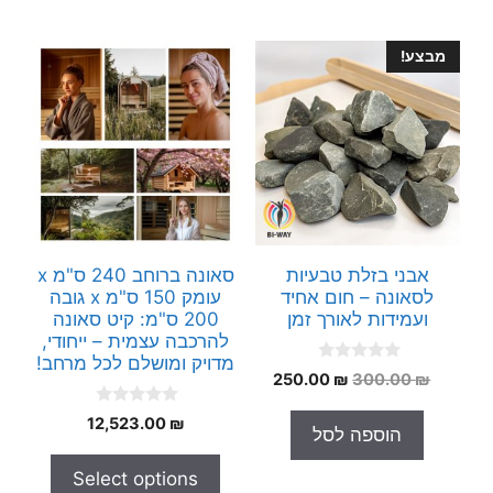
מבצע!
אבני בזלת טבעיות
סאונה ברוחב 240 ס"מ x
לסאונה – חום אחיד
עומק 150 ס"מ x גובה
ועמידות לאורך זמן
200 ס"מ: קיט סאונה
להרכבה עצמית – ייחודי,
מדויק ומושלם לכל מרחב!
0
המחיר
המחיר
250.00
₪
300.00
₪
o
המקורי
הנוכחי
u
0
t
12,523.00
₪
היה:
הוא:
הוספה לסל
o
o
250.00 ₪.
300.00 ₪.
u
f
t
5
Select options
o