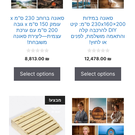
סאונה במידות
סאונה ברוחב 230 ס"מ x
230x160x200 ס"מ: קיט
עומק 150 ס"מ x גובה
DIY להרכבה קלה
200 ס"מ עם ערכת
והתאמה מושלמת, לפנים
עצמית—ליצירת סאונה
או לחוץ!
משובחת!
0
0
8,813.00
₪
12,478.00
₪
o
o
u
u
t
t
Select options
Select options
o
o
f
f
5
5
מבצע!