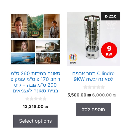
מבצע!
Cilindro תנור אבנים
סאונה במידות 260 ס"מ
לסאונה יבשה 9KW
רוחב x 170 ס"מ עומק x
200 ס"מ גובה – קיט
בניית סאונה לעצמאים
0
המחיר
המחיר
5,500.00
₪
6,000.00
₪
o
המקורי
הנוכחי
u
0
t
13,318.00
₪
היה:
הוא:
הוספה לסל
o
o
5,500.00 ₪.
6,000.00 ₪.
u
f
t
5
Select options
o
f
5