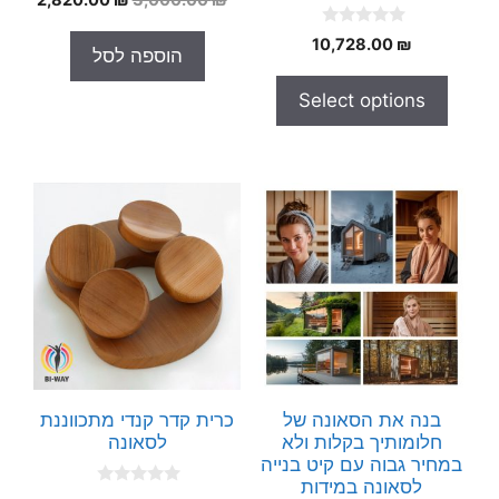
o
המקורי
הנוכח
u
0
t
10,728.00
₪
היה:
הוא:
הוספה לסל
o
o
.00 ₪.
3,000.00 ₪.
u
f
t
5
Select options
o
f
5
בנה את הסאונה של
כרית קדר קנדי מתכווננת
חלומותיך בקלות ולא
לסאונה
במחיר גבוה עם קיט בנייה
לסאונה במידות
0