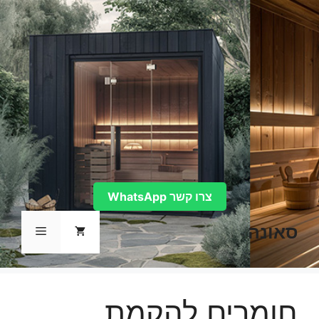
דלג
תוכן
צרו קשר WhatsApp
סאונה
תפריט
חומרים להקמת