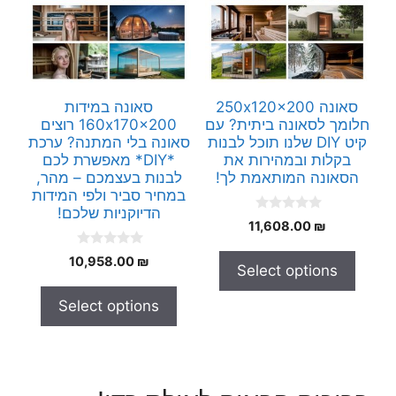
סאונה 250x120x200
סאונה במידות
חלומך לסאונה ביתית? עם
160x170x200 רוצים
קיט DIY שלנו תוכל לבנות
סאונה בלי המתנה? ערכת
בקלות ובמהירות את
*DIY* מאפשרת לכם
הסאונה המותאמת לך!
לבנות בעצמכם – מהר,
במחיר סביר ולפי המידות
הדיוקניות שלכם!
0
11,608.00
₪
o
u
0
t
10,958.00
₪
Select options
o
o
u
f
t
5
Select options
o
f
5