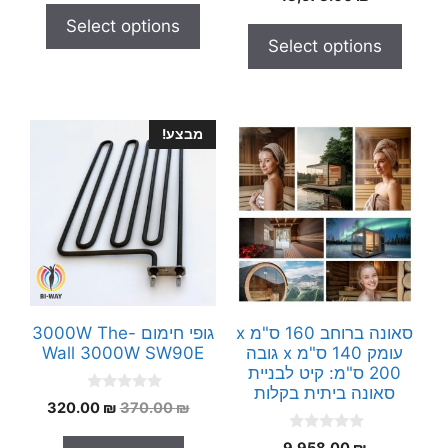
o
t
u
Select options
o
t
f
Select options
o
5
f
5
מבצע!
סאונה ברוחב 160 ס"מ x
גופי חימום 3000W The-
עומק 140 ס"מ x גובה
Wall 3000W SW90E
200 ס"מ: קיט לבניית
סאונה ביתית בקלות
0
המחיר
המחיר
320.00
₪
370.00
₪
o
המקורי
הנוכחי
u
0
t
9,958.00
₪