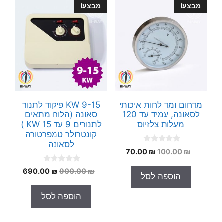
מבצע!
מבצע!
מדחום ומד לחות איכותי
9-15 KW פיקוד לתנור
לסאונה, עמיד עד 120
סאונה (הלוח מתאים
מעלות צלזיוס
לתנורים 9 עד 15 KW )
קונטרולר טמפרטורה
לסאונה
0
המחיר
המחיר
70.00
₪
100.00
₪
o
המקורי
הנוכחי
u
0
t
המחיר
המחיר
690.00
₪
900.00
₪
היה:
הוא:
הוספה לסל
o
o
המקורי
הנוכחי
70.00 ₪.
100.00 ₪.
u
f
t
5
היה:
הוא:
הוספה לסל
o
90.00 ₪.
900.00 ₪.
f
5