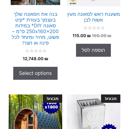
משענת ראש לסאונה מעץ
בנה את הסאונה שלך
אשוח לבן
בעצמך בעזרת *קיט
סאונה DIY* במידות
250x160x200 ס"מ –
0
המחיר
המחיר
115.00
₪
190.00
₪
פשוט, מהיר ומיוחד לכל
o
המקורי
הנוכחי
u
פינה או חצר!
t
היה:
הוא:
הוספה לסל
o
115.00 ₪.
190.00 ₪.
f
0
5
12,748.00
₪
o
u
t
Select options
o
f
5
מבצע!
מבצע!