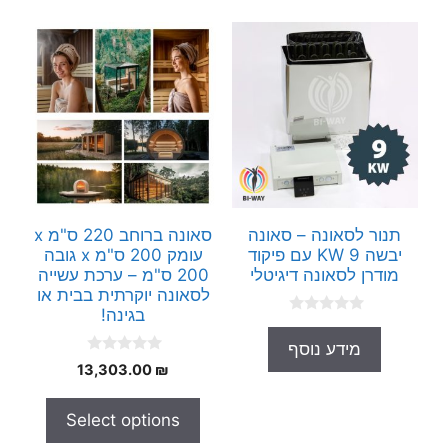
תנור לסאונה – סאונה
סאונה ברוחב 220 ס"מ x
יבשה 9 KW עם פיקוד
עומק 200 ס"מ x גובה
מודרן לסאונה דיגיטלי
200 ס"מ – ערכת עשייה
לסאונה יוקרתית בבית או
בגינה!
0
o
מידע נוסף
u
0
t
13,303.00
₪
o
o
u
f
t
5
Select options
o
f
5