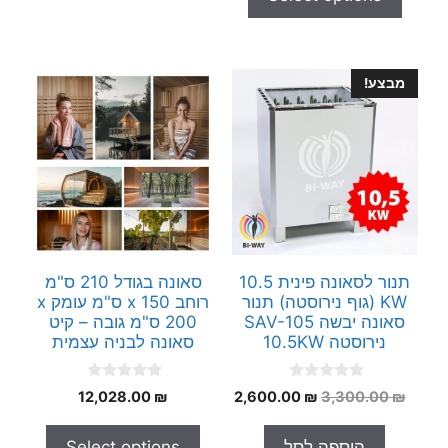
5
f
5
מבצע!
תנור לסאונה פינית 10.5
סאונה בגודל 210 ס"מ
KW (גוף נירוסטה) תנור
רוחב x 150 ס"מ עומק x
סאונה יבשה SAV-105
200 ס"מ גובה – קיט
נירוסטה 10.5KW
סאונה לבניה עצמית
0
0
המחיר
המחיר
12,028.00
₪
2,600.00
₪
3,300.00
₪
o
o
המקורי
הנוכחי
u
u
t
t
היה:
הוא:
הוספה לסל
Select options
o
o