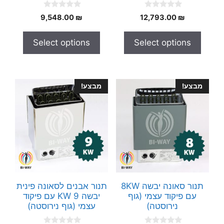
0
0
9,548.00
₪
12,793.00
₪
o
o
u
u
t
t
Select options
Select options
o
o
f
f
5
5
מבצע!
מבצע!
תנור סאונה יבשה 8KW
תנור אבנים לסאונה פינית
עם פיקוד עצמי (גוף
יבשה 9 KW עם פיקוד
נירוסטה)
עצמי (גוף נירוסטה)