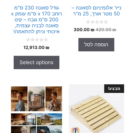
נייר אלומיניום לסאונה –
גודל סאונה 230 ס"מ
50 מטר אורך, 25 מ"ר
רוחב x 170 ס"מ עומק x
200 ס"מ גובה – קיט
סאונה לבניה עצמית,
0
המחיר
המחיר
300.00
₪
420.00
₪
איכותי וניתן להתאמה!
o
המקורי
הנוכחי
u
t
היה:
הוא:
הוספה לסל
o
0
12,913.00
₪
300.00 ₪.
420.00 ₪.
f
o
5
u
t
Select options
o
f
5
מבצע!