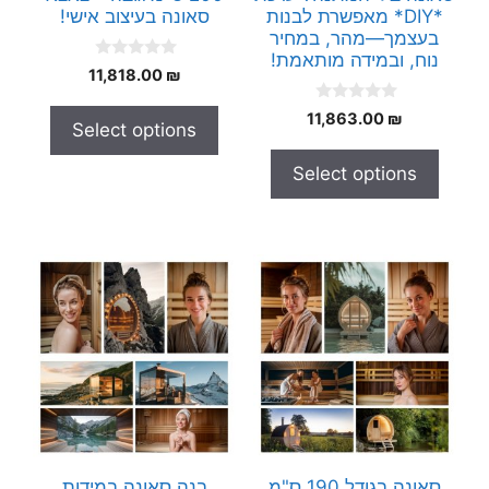
*DIY* מאפשרת לבנות
סאונה בעיצוב אישי!
בעצמך—מהר, במחיר
נוח, ובמידה מותאמת!
0
11,818.00
₪
o
u
0
t
11,863.00
₪
Select options
o
o
u
f
t
5
Select options
o
f
5
סאונה בגודל 190 ס"מ
בנה סאונה במידות