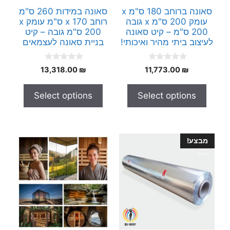
סאונה ברוחב 180 ס"מ x
סאונה במידות 260 ס"מ
עומק 200 ס"מ x גובה
רוחב x 170 ס"מ עומק x
200 ס"מ – קיט סאונה
200 ס"מ גובה – קיט
לעיצוב ביתי מהיר ואיכותי!
בניית סאונה לעצמאים
0
0
13,318.00
₪
11,773.00
₪
o
o
u
u
t
t
Select options
Select options
o
o
f
f
5
5
מבצע!