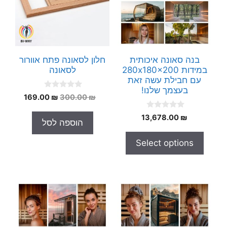
בנה סאונה איכותית
חלון לסאונה פתח אוורור
במידות 280x180x200
לסאונה
עם חבילת עשה זאת
בעצמך שלנו!
0
המחיר
המחיר
169.00
₪
300.00
₪
o
המקורי
הנוכחי
u
0
t
13,678.00
₪
היה:
הוא:
הוספה לסל
o
o
169.00 ₪.
300.00 ₪.
u
f
t
5
Select options
o
f
5