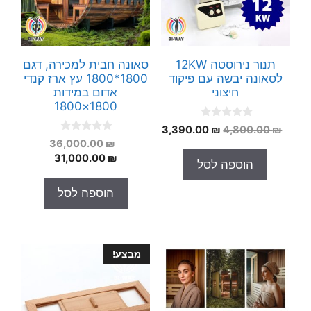
תנור נירוסטה 12KW
סאונה חבית למכירה, דגם
לסאונה יבשה עם פיקוד
1800*1800 עץ ארז קנדי
חיצוני
אדום במידות
1800×1800
0
המחיר
המחיר
3,390.00
₪
4,800.00
₪
o
0
המחיר
המקורי
הנוכחי
₪
36,000.00
u
o
t
המחיר
המקורי
היה:
הוא:
₪
31,000.00
u
הוספה לסל
o
t
היה:
הנוכחי
3,390.00 ₪.
4,800.00 ₪.
f
o
5
הוא:
36,000.00 ₪.
f
הוספה לסל
5
31,000.00 ₪.
מבצע!