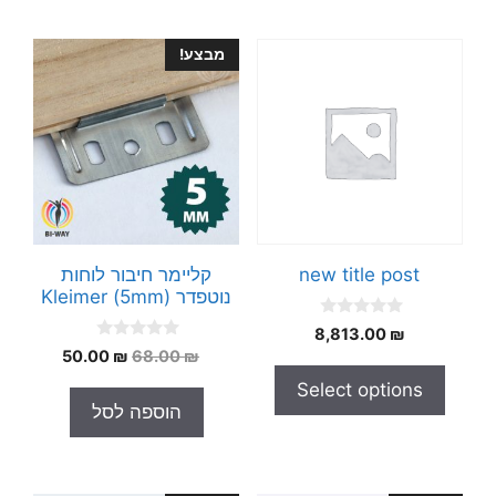
מבצע!
new title post
קליימר חיבור לוחות
נוטפדר Kleimer (5mm)
0
8,813.00
₪
o
0
המחיר
המחיר
50.00
₪
68.00
₪
u
o
t
המקורי
הנוכחי
u
Select options
o
t
היה:
הוא:
f
הוספה לסל
o
5
50.00 ₪.
68.00 ₪.
f
5