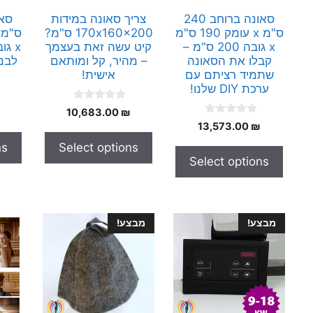
סאונה ברוחב 240
צריך סאונה במידות
ס"מ x עומק 190 ס"מ
170x160x200 ס"מ?
x גובה 200 ס"מ –
קיט עשה זאת בעצמך
קבלו את הסאונה
– מהיר, קל ומותאם
לבני
שתמיד רציתם עם
אישית!
ערכת DIY שלנו!
0
10,683.00
₪
o
0
13,573.00
₪
u
o
t
u
ns
Select options
o
t
f
Select options
o
5
f
5
מבצע!
מבצע!