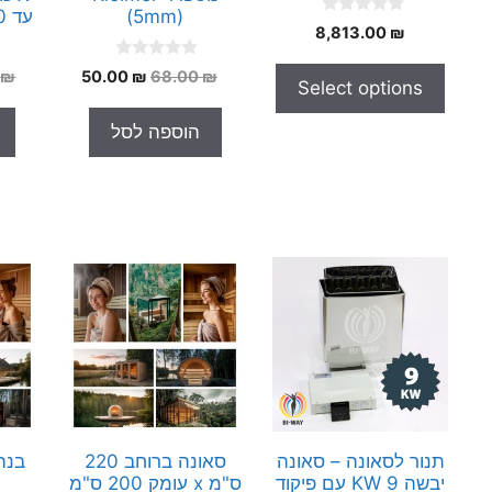
(5mm)
עד 120 מעלות צלזיוס
0
8,813.00
₪
o
u
0
t
המחיר
המחיר
0
₪
50.00
₪
68.00
₪
Select options
o
o
המקורי
הנוכחי
u
f
t
5
היה:
הוא:
הוספה לסל
o
50.00 ₪.
68.00 ₪.
f
5
תנור לסאונה – סאונה
סאונה ברוחב 220
בנה
יבשה 9 KW עם פיקוד
ס"מ x עומק 200 ס"מ