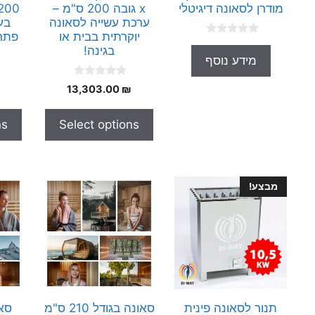
מודרן לסאונה דיגיטלי
x גובה 200 ס"מ –
ערכת עשייה לסאונה
יוקרתית בבית או
פתרו
0
בגינה!
o
מידע נוסף
u
t
o
0
13,303.00
₪
f
o
5
u
t
ns
Select options
o
f
5
מבצע!
תנור לסאונה פינית
סאונה בגודל 210 ס"מ