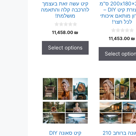
200x180x200 ס"מ
קיט עשה זאת בעצמך
בעזרת קיט DIY –
להרכבה קלה והתאמה
ן מותאם איכותי
מושלמת!
לכל חצר!
0
11,458.00
₪
o
0
11,453.00
₪
u
o
t
u
Select options
o
t
f
Select optio
o
5
f
5
סאונה ברוחב 210
קיט סאונה DIY