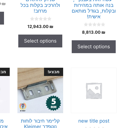
0
₪
בנה אותה במהירות
ולהרכיב בקלות בכל
ובקלות, בגודל מותאם
מרחב!
אישית!
0
12,943.00
₪
o
0
8,813.00
₪
u
o
t
u
Select options
o
t
f
Select options
o
5
f
5
מבצע!
מבצ
new title post
קליימר חיבור לוחות
מד
נוטפדר Kleimer
איכו