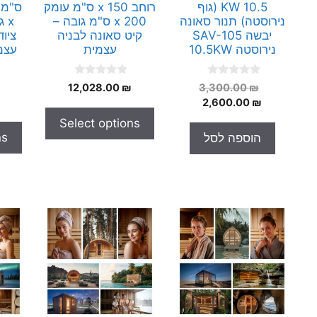
10.5 KW (גוף
רוחב x 150 ס"מ עומק
נירוסטה) תנור סאונה
x 200 ס"מ גובה –
יבשה SAV-105
קיט סאונה לבניה
ציו
נירוסטה 10.5KW
עצמית
עצמ
0
0
המחיר
12,028.00
₪
3,300.00
₪
o
o
המחיר
המקורי
2,600.00
₪
u
u
t
t
היה:
הנוכחי
Select options
o
o
הוא:
3,300.00 ₪.
f
f
ns
הוספה לסל
5
5
2,600.00 ₪.