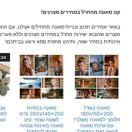
קנו סאונה מהחו'ל במחירים מצוינים!
באזור אמירים תכנון ובניית סאונה מתחילים אצלנו, עם הח
מוצרים שהובאו ישירות מחו'ל במחירים מצוינים וללא פערי
איכותית במחיר שווה, ותיהנו מחווית ספא ורוגע בביתכם!
מבצ
סאונה בגודל
סאונה במידות
אבנ
180x150x200
300x140x200 ס"מ
לסא
חלומך לסאונה משלך?
לשטח עצמי: קיט
ועמ
עם ערכת סאונה
סאונה באיכות גבוהה
*עשה זאת בעצמך*,
שניתן להתאים