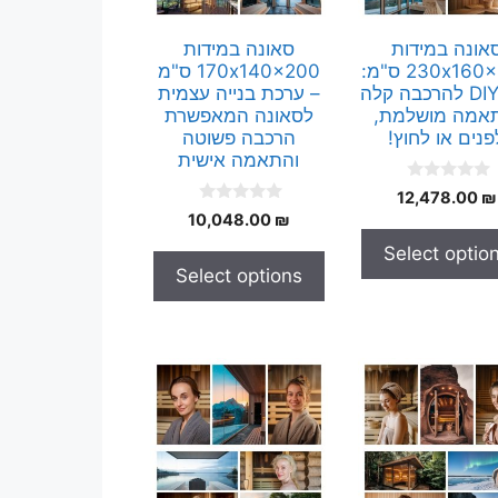
אונה במידות
סאונה במידות
230x160x200 ס"מ:
170x140x200 ס"מ
קיט DIY להרכבה קלה
– ערכת בנייה עצמית
אמה מושלמת,
לסאונה המאפשרת
פנים או לחוץ!
הרכבה פשוטה
והתאמה אישית
0
12,478.00
₪
o
0
10,048.00
₪
u
o
t
u
Select optio
o
t
f
Select options
o
5
f
5