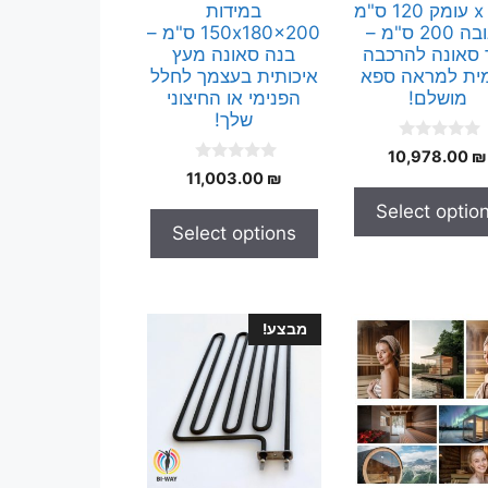
ס"מ x עומק 120 ס"מ
במידות
x גובה 200 ס"מ –
150x180x200 ס"מ –
ד סאונה להרכבה
בנה סאונה מעץ
ית למראה ספא
איכותית בעצמך לחלל
מושלם!
הפנימי או החיצוני
שלך!
0
10,978.00
₪
o
0
11,003.00
₪
u
o
t
u
Select optio
o
t
f
Select options
o
5
f
5
מבצע!