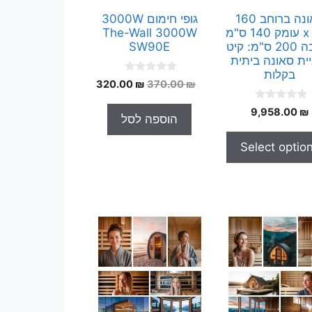
סאונה ברוחב 160
גופי חימום 3000W
ס"מ x עומק 140 ס"מ
The-Wall 3000W
x גובה 200 ס"מ: קיט
SW90E
ית סאונה ביתית
בקלות
0
המחיר
המחיר
320.00
₪
370.00
₪
o
המקורי
הנוכחי
u
0
t
9,958.00
₪
היה:
הוא:
הוספה לסל
o
o
320.00 ₪.
370.00 ₪.
u
f
t
5
Select optio
o
f
5