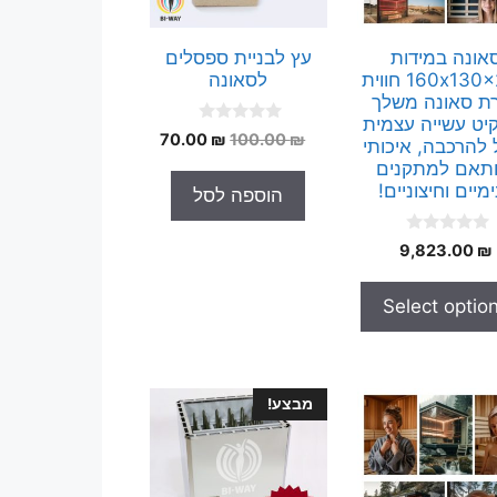
אונה במידות
עץ לבניית ספסלים
160x130x200 חווית
לסאונה
רת סאונה משלך
יט עשייה עצמית
0
המחיר
המחיר
70.00
₪
100.00
₪
 להרכבה, איכותי
o
המקורי
הנוכחי
u
ותאם למתקנים
t
היה:
הוא:
מיים וחיצוניים!
הוספה לסל
o
70.00 ₪.
100.00 ₪.
f
5
0
9,823.00
₪
o
u
t
Select optio
o
f
5
מבצע!