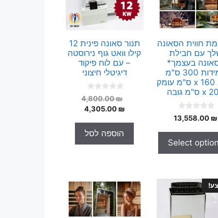
ת חווית הסאונה
תנור סאונה פינית 12
לך עם חבילת
קילו וואט גוף נירוסטה
אונה בעצמך*
– עם לוח פיקוד
במידות 300 ס"מ
דיגיטלי חיצוני
רוחב x 160 ס"מ עומק
x ס"מ גובה
0
המחיר
4,800.00
₪
o
המחיר
המקורי
4,305.00
₪
u
0
t
13,558.00
₪
היה:
הנוכחי
o
o
הוא:
4,800.00 ₪.
u
f
הוספה לסל
t
5
4,305.00 ₪.
Select optio
o
f
5
ע!