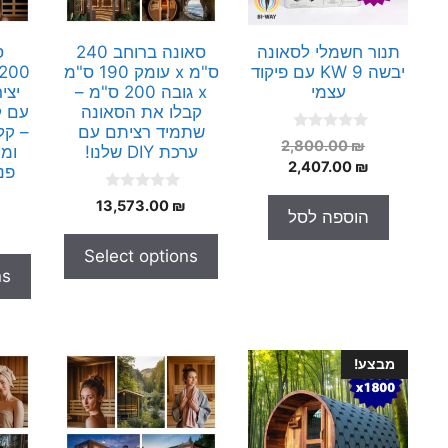
תנור חשמלי לסאונה
סאונה ברוחב 240
ס
יבשה 9 KW עם פיקוד
ס"מ x עומק 190 ס"מ
עצמי
x גובה 200 ס"מ –
יצי
קבלו את הסאונה
עם ק
שתמיד רציתם עם
– קל
0
המחיר
2,800.00
₪
ערכת DIY שלנו!
ומ
o
המחיר
המקורי
2,407.00
₪
u
פני
t
היה:
הנוכחי
o
0
13,573.00
₪
הוא:
2,800.00 ₪.
f
o
הוספה לסל
5
2,407.00 ₪.
u
t
Select options
o
f
ns
5
מבצע!