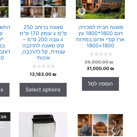
סאונה חבית למכירה,
סאונה ברוחב 250
התאמ
דגם 1800*1800 עץ
ס"מ x עומק 170 ס"מ
ש
ארז קנדי אדום במידות
x גובה 200 ס"מ –
*ס
1800×1800
קיט סאונה להרכבה
עצמית, קל להרכבה,
איכותי
 200
0
המחיר
36,000.00
₪
o
המחיר
המקורי
31,000.00
₪
u
0
t
13,183.00
₪
היה:
הנוכחי
o
o
הוא:
36,000.00 ₪.
u
f
הוספה לסל
t
5
31,000.00 ₪.
ns
Select options
o
f
5
מבצ