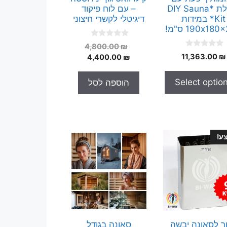
חבילת *DIY Sauna
– עם לוח פיקוד
Kit* במידות
דיגיטלי לקשרי חיצוני
190x18 ס"מ!
0
המחיר
4,800.00
₪
o
0
₪
11,363.00
המחיר
המקורי
4,400.00
₪
u
o
t
היה:
הנוכחי
u
o
t
הוא:
4,800.00 ₪.
f
Select optio
הוספה לסל
o
5
4,400.00 ₪.
f
5
ע!
ר לסאונה יבשה
סאונה בגודל