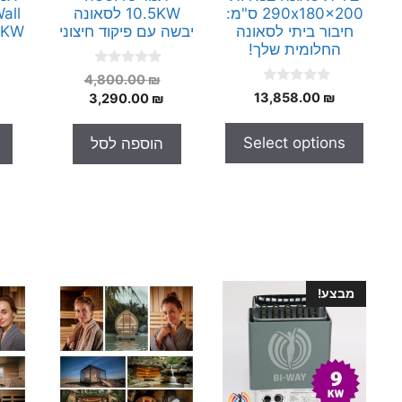
290x180x200 ס"מ:
10.5KW לסאונה
all
חיבור ביתי לסאונה
יבשה עם פיקוד חיצוני
9KW פיקוד אינ
החלומית שלך!
0
המחיר
4,800.00
₪
o
0
₪
13,858.00
המחיר
המקורי
3,290.00
₪
u
o
t
היה:
הנוכחי
u
o
t
הוא:
4,800.00 ₪.
f
Select options
הוספה לסל
o
5
3,290.00 ₪.
f
5
מבצע!