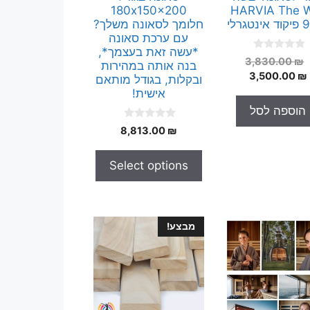
180x150x200
HARVIA The W
טגרלי
חלומך לסאונה משלך?
עם ערכת סאונה
*עשה זאת בעצמך*,
0
המחיר
3,830.00
₪
בנה אותה במהירות
o
המחיר
המקורי
3,500.00
₪
u
ובקלות, בגודל מותאם
t
היה:
הנוכחי
אישית!
o
הוא:
3,830.00 ₪.
f
הוספה לסל
5
3,500.00 ₪.
0
8,813.00
₪
o
u
t
Select options
o
f
5
מבצע!