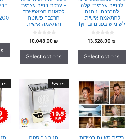
לבנייה עצמית: קלה
– ערכת בנייה עצמית
להרכבה, ניתנת
לסאונה המאפשרת
להתאמה אישית,
הרכבה פשוטה
0x200
לשימוש בפנים ובחוץ!
והתאמה אישית
0
0
10,048.00
₪
13,528.00
₪
o
o
u
u
ns
t
t
Select options
Select options
o
o
f
f
5
5
מבצע!
מבצ
בידית סאונה במידות
תנור נירוסטה
תנו