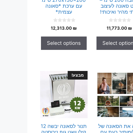
x גובה 200 ס"מ –
270x130x200 ס"מ
 סאונה לעיצוב
עם ערכת *סאונה
י מהיר ואיכותי!
עצמית*
0
0
12,313.00
₪
11,773.00
₪
o
o
u
u
t
t
Select options
Select optio
o
o
f
f
5
5
מבצע!
 את הסאונה של
תנור לסאונה יבשה 12
מותיך כעת עם
קילו וואט גוף נירוסטה