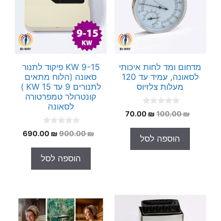
מדחום ומד לחות איכותי
9-15 KW פיקוד לתנור
לסאונה, עמיד עד 120
סאונה (הלוח מתאים
מעלות צלזיוס
לתנורים 9 עד 15 KW )
קונטרולר טמפרטורה
לסאונה
0
המחיר
המחיר
70.00
₪
100.00
₪
o
המקורי
הנוכחי
u
0
t
המחיר
המחיר
690.00
₪
900.00
₪
היה:
הוא:
הוספה לסל
o
o
המקורי
הנוכחי
70.00 ₪.
100.00 ₪.
u
f
t
5
היה:
הוא:
הוספה לסל
o
90.00 ₪.
900.00 ₪.
f
5