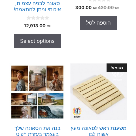
סאונה לבניה עצמית,
0
המחיר
המחיר
300.00
₪
420.00
₪
איכותי וניתן להתאמה!
o
המקורי
הנוכחי
u
t
היה:
הוא:
הוספה לסל
o
0
12,913.00
₪
300.00 ₪.
420.00 ₪.
f
o
5
u
t
Select options
o
f
5
מבצע!
משענת ראש לסאונה מעץ
בנה את הסאונה שלך
אשוח לבן
בעצמך בעזרת *קיט