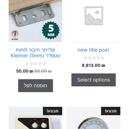
new title post
קליימר חיבור לוחות
נוטפדר Kleimer (5mm)
0
8,813.00
₪
o
0
המחיר
המחיר
50.00
₪
68.00
₪
u
o
t
המקורי
הנוכחי
u
Select options
o
t
היה:
הוא:
f
הוספה לסל
o
5
50.00 ₪.
68.00 ₪.
f
5
מבצע!
מבצע!