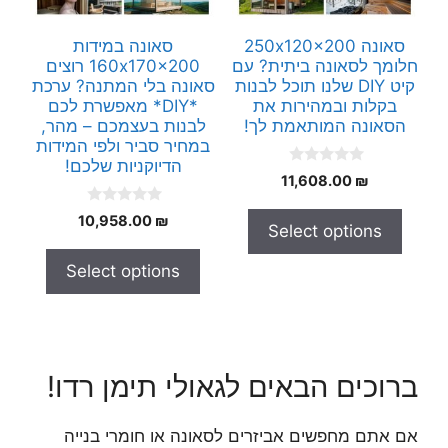
סאונה 250x120x200
סאונה במידות
חלומך לסאונה ביתית? עם
160x170x200 רוצים
קיט DIY שלנו תוכל לבנות
סאונה בלי המתנה? ערכת
בקלות ובמהירות את
*DIY* מאפשרת לכם
הסאונה המותאמת לך!
לבנות בעצמכם – מהר,
במחיר סביר ולפי המידות
הדיוקניות שלכם!
0
11,608.00
₪
o
u
0
t
10,958.00
₪
Select options
o
o
u
f
t
5
Select options
o
f
5
ברוכים הבאים לגאולי תימן רדו!
אם אתם מחפשים אביזרים לסאונה או חומרי בנייה