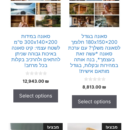
סאונה בגודל
סאונה במידות
180x150x200 חלומך
300x140x200 ס"מ
לסאונה משלך? עם ערכת
לשטח עצמי: קיט סאונה
סאונה *עשה זאת
באיכות גבוהה שניתן
בעצמך*, בנה אותה
להתאים ולהרכיב בקלות
במהירות ובקלות, בגודל
בכל מרחב!
מותאם אישית!
0
12,943.00
₪
o
0
8,813.00
₪
u
o
t
u
Select options
o
t
f
Select options
o
5
f
5
מבצע!
מבצע!