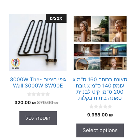
מבצע!
סאונה ברוחב 160 ס"מ x
גופי חימום 3000W The-
עומק 140 ס"מ x גובה
Wall 3000W SW90E
200 ס"מ: קיט לבניית
סאונה ביתית בקלות
0
המחיר
המחיר
320.00
₪
370.00
₪
o
המקורי
הנוכחי
u
0
t
9,958.00
₪
היה:
הוא:
הוספה לסל
o
o
320.00 ₪.
370.00 ₪.
u
f
t
5
Select options
o
f