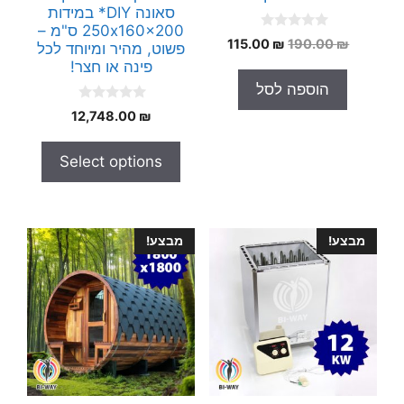
סאונה DIY* במידות
250x160x200 ס"מ –
0
המחיר
המחיר
115.00
₪
190.00
₪
פשוט, מהיר ומיוחד לכל
o
המקורי
הנוכחי
u
פינה או חצר!
t
היה:
הוא:
הוספה לסל
o
115.00 ₪.
190.00 ₪.
f
0
5
12,748.00
₪
o
u
t
Select options
o
f
5
מבצע!
מבצע!