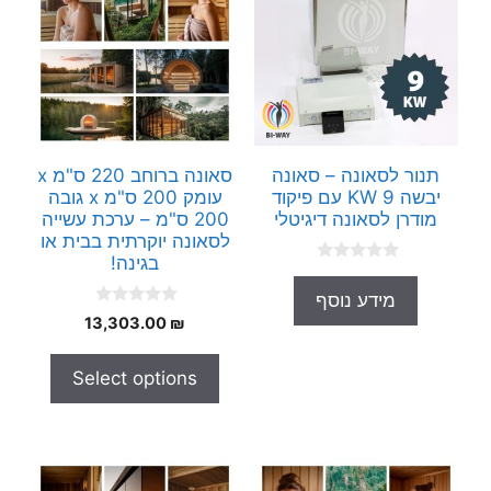
תנור לסאונה – סאונה
סאונה ברוחב 220 ס"מ x
יבשה 9 KW עם פיקוד
עומק 200 ס"מ x גובה
מודרן לסאונה דיגיטלי
200 ס"מ – ערכת עשייה
לסאונה יוקרתית בבית או
בגינה!
0
o
מידע נוסף
u
0
t
13,303.00
₪
o
o
u
f
t
5
Select options
o
f
5