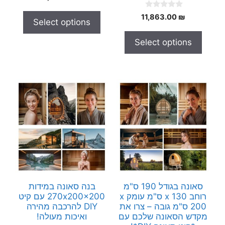
o
u
0
t
11,863.00
₪
Select options
o
o
u
f
t
5
Select options
o
f
5
סאונה בגודל 190 ס"מ
בנה סאונה במידות
רוחב x 130 ס"מ עומק x
270x200x200 עם קיט
200 ס"מ גובה – צרו את
DIY להרכבה מהירה
מקדש הסאונה שלכם עם
ואיכות מעולה!