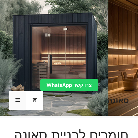
דלג
תוכן
צרו קשר WhatsApp
סאונה
תפריט
חומרים לבניית סאונה