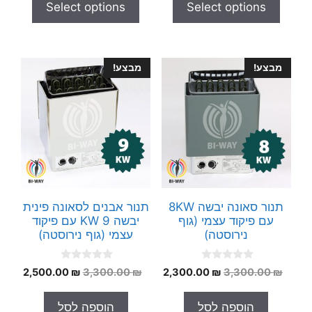
Select options
Select options
o
o
f
f
5
5
מבצע!
מבצע!
תנור סאונה יבשה 8KW
תנור אבנים לסאונה פינית
עם פיקוד עצמי (גוף
יבשה 9 KW עם פיקוד
נירוסטה)
עצמי (גוף נירוסטה)
0
0
המחיר
המחיר
המחיר
המחי
2,500.00
₪
3,300.00
₪
2,300.00
₪
3,300.00
₪
o
o
המקורי
הנוכחי
המקורי
הנוכח
u
u
t
t
היה:
הוא:
היה:
הוא:
הוספה לסל
הוספה לסל
o
o