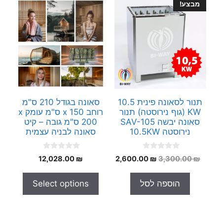
מבצע!
תנור לסאונה פינית 10.5
סאונה בגודל 210 ס"מ
KW (גוף נירוסטה) תנור
רוחב x 150 ס"מ עומק x
סאונה יבשה SAV-105
200 ס"מ גובה – קיט
נירוסטה 10.5KW
סאונה לבניה עצמית
0
0
המחיר
המחיר
12,028.00
₪
2,600.00
₪
3,300.00
₪
o
o
המקורי
הנוכחי
u
u
t
t
היה:
הוא:
הוספה לסל
Select options
o
o
2,600.00 ₪.
3,300.00 ₪.
f
f
5
5