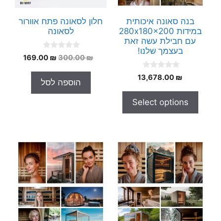
בנה סאונה איכותית
חלון לסאונה פתח אוורור
במידות 280x180x200
לסאונה
עם חבילת עשה זאת
בעצמך שלנו!
0
המחיר
המחיר
169.00
₪
300.00
₪
o
המקורי
הנוכחי
u
0
t
13,678.00
₪
היה:
הוא:
הוספה לסל
o
o
169.00 ₪.
300.00 ₪.
u
f
t
5
Select options
o
f
5