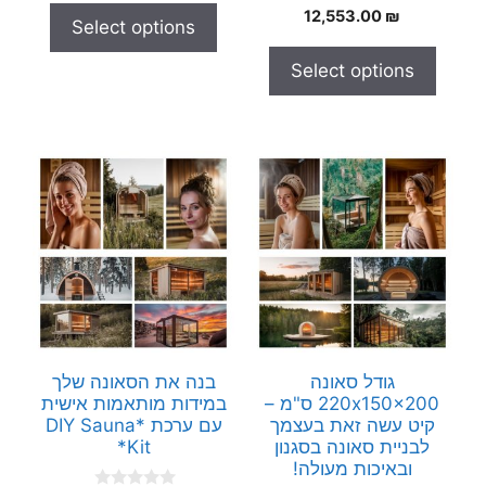
0
t
12,553.00
₪
Select options
o
o
u
f
t
5
Select options
o
f
5
גודל סאונה
בנה את הסאונה שלך
220x150x200 ס"מ –
במידות מותאמות אישית
קיט עשה זאת בעצמך
עם ערכת *DIY Sauna
לבניית סאונה בסגנון
Kit*
ובאיכות מעולה!