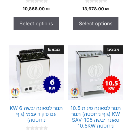
0
0
10,868.00
₪
13,678.00
₪
o
o
u
u
t
t
Select options
Select options
o
o
f
f
5
5
מבצע!
מבצע!
תנור לסאונה פינית 10.5
תנור לסאונה יבשה 6 KW
KW (גוף נירוסטה) תנור
עם פיקוד עצמי (גוף
סאונה יבשה SAV-105
נירוסטה)
נירוסטה 10.5KW