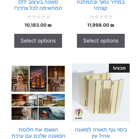
במחיר נמוך ובהמתנה
סאונה בעיצוב DIY
קצרה!
המתאימה לכל צרכיך!
0
0
10,183.00
₪
11,998.00
₪
o
o
u
u
t
t
Select options
Select options
o
o
f
f
5
5
מבצע!
כיסוי גוף תאורה לסאונה
הגשמו את חלומת
אהיל עץ
הסאונה שלכם עם ערכת