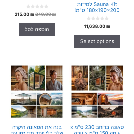
Sauna Kit למידות
180x190x200 ס"מ!
0
המחיר
המחיר
215.00
₪
240.00
₪
o
המקורי
הנוכחי
u
0
t
11,638.00
₪
היה:
הוא:
הוספה לסל
o
o
215.00 ₪.
240.00 ₪.
u
f
t
5
Select options
o
f
5
סאונה ברוחב 230 ס"מ x
בנה את הסאונה היקרה
עומק 150 ס"מ x גובה
שלך בלי יותר מדי זמן עם