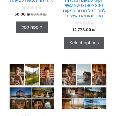
הקיט לסאונה במידות
מלח ההימלאיה לסאונה
220x180x200 עשוי
להפוך כל מרחב למקום
0
המחיר
המחיר
50.00
₪
66.00
₪
נעים ומותאם אישית!
o
המקורי
הנוכחי
u
t
היה:
הוא:
הוספה לסל
o
0
12,778.00
₪
50.00 ₪.
66.00 ₪.
f
o
5
u
t
Select options
o
f
5