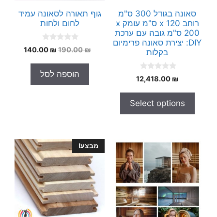
סאונה בגודל 300 ס"מ
גוף תאורה לסאונה עמיד
רוחב x 120 ס"מ עומק x
לחום ולחות
200 ס"מ גובה עם ערכת
DIY: יצירת סאונה פרימיום
0
המחיר
המחיר
140.00
₪
190.00
₪
בקלות
o
המקורי
הנוכחי
u
t
היה:
הוא:
הוספה לסל
o
0
12,418.00
₪
140.00 ₪.
190.00 ₪.
f
o
5
u
t
Select options
o
f
5
מבצע!