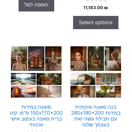
t
היה:
הוא:
הוספה לסל
o
0
11,183.00
₪
.00 ₪.
3,500.00 ₪.
f
o
5
u
t
Select options
o
f
5
בנה סאונה איכותית
סאונה במידות
במידות 280x180x200
150x170x200 ס"מ: קיט
עם חבילת עשה זאת
בניית סאונה בעיצוב אישי
בעצמך שלנו!
ואיכותי