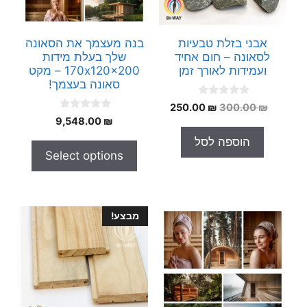
אבני בזלת טבעיות
בנה מעצמך את הסאונה
לסאונה – חום אחיד
שלך בעלת מידות
ועמידות לאורך זמן
170x120x200 – מקט
סאונה בעצמך!
0
המחיר
המחיר
250.00
₪
300.00
₪
o
0
המקורי
הנוכחי
₪
9,548.00
u
o
t
היה:
הוא:
u
הוספה לסל
o
t
250.00 ₪.
300.00 ₪.
f
Select options
o
5
f
5
מבצע!