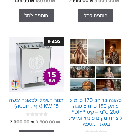
המחיר
המחיר
המחיר
המחיר
135.00
₪
180.00
₪
2,850.00
₪
3,900.00
₪
o
o
המקורי
הנוכחי
המקורי
הנוכחי
u
u
t
t
היה:
הוא:
היה:
הוא:
הוספה לסל
הוספה לסל
o
o
135.00 ₪.
180.00 ₪.
2,850.00 ₪.
3,900.00 ₪.
f
f
5
5
מבצע!
סאונה ברוחב 170 ס"מ x
תנור חשמלי לסאונה יבשה
עומק 180 ס"מ x גובה
15 KW (גוף נירוסטה)
200 ס"מ – קיט *DIY*
ליצירת מקום פינתי ומרגיע
0
המחיר
המחי
2,900.00
₪
3,500.00
₪
בסגנון מספא.
o
המקורי
הנוכח
u