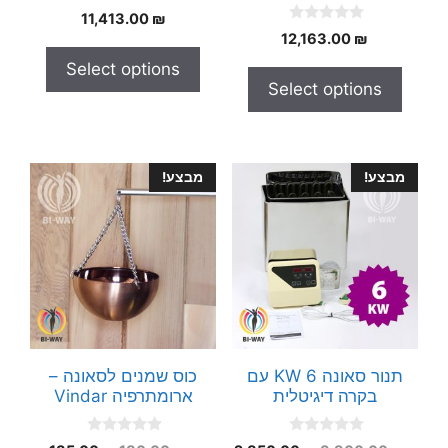
0
11,413.00
₪
o
0
12,163.00
₪
u
o
t
u
Select options
o
t
f
Select options
o
5
f
5
מבצע!
מבצע!
תנור סאונה 6 KW עם
כוס שמנים לסאונה –
בקרה דיגיטלית
ארומתרפיה Vindar
0
0