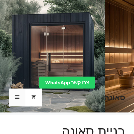
דלג
תוכן
צרו קשר WhatsApp
סאונה
תפריט
בניית סאונה