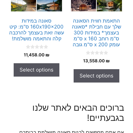
התאמת חווית הסאונה
סאונה במידות
שלך עם חבילת *סאונה
160x190x200 ס"מ: קיט
בעצמך* במידות 300
עשה זאת בעצמך להרכבה
ס"מ רוחב x 160 ס"מ
קלה והתאמה מושלמת!
עומק x 200 ס"מ גובה
0
11,458.00
₪
o
0
13,558.00
₪
u
o
t
u
Select options
o
t
f
Select options
o
5
f
5
ברוכים הבאים לאתר שלנו
בגבעתיים!
אם אתם מחפשים לבנות סאונה מושלמת בביתכם,