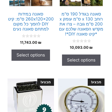
סאונה בגודל 190 ס"מ
סאונה במידות
רוחב x 130 ס"מ עומק x
260x120x200 ס"מ: קיט
200 ס"מ גובה – צרו את
DIY להפוך כל מקום
מקדש הסאונה שלכם עם
למתחם סאונה נעים
*קיט סאונה DIY*!
0
11,743.00
₪
o
0
10,093.00
₪
u
o
t
u
Select options
o
t
f
Select options
o
5
f
5
מבצע!
מבצע!