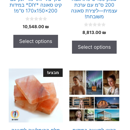
200 ס"מ עם ערכת
קיט סאונה *DIY* במידות
עצמית—ליצירת סאונה
170x150x200 ס"מ!
משובחת!
0
10,548.00
₪
o
0
8,813.00
₪
u
o
t
u
Select options
o
t
f
Select options
o
5
f
5
מבצע!