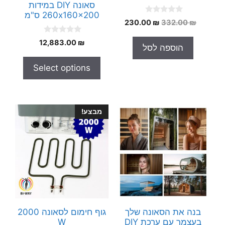
סאונה DIY במידות
260x160x200 ס"מ
0
המחיר
המחיר
230.00
₪
332.00
₪
o
המקורי
הנוכחי
u
0
t
12,883.00
₪
היה:
הוא:
הוספה לסל
o
o
230.00 ₪.
332.00 ₪.
u
f
t
5
Select options
o
f
5
מבצע!
בנה את הסאונה שלך
גוף חימום לסאונה 2000
בעצמך עם ערכת DIY
W