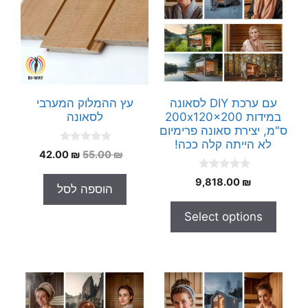
עם ערכת DIY לסאונה
עץ ההמלוק המערבי
במידות 200x120x200
לסאונה
ס"מ, יצירת סאונה פרימיום
לא הייתה קלה ככה!
0
המחיר
המחיר
42.00
₪
55.00
₪
o
המקורי
הנוכחי
u
0
t
9,818.00
₪
היה:
הוא:
הוספה לסל
o
o
42.00 ₪.
55.00 ₪.
u
f
t
5
Select options
o
f
5