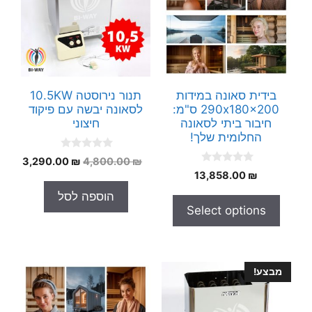
בידית סאונה במידות
תנור נירוסטה 10.5KW
290x180x200 ס"מ:
לסאונה יבשה עם פיקוד
חיבור ביתי לסאונה
חיצוני
החלומית שלך!
0
המחיר
המחי
3,290.00
₪
4,800.00
₪
o
0
₪
13,858.00
המקורי
הנוכח
u
o
t
היה:
הוא:
u
הוספה לסל
o
t
.00 ₪.
4,800.00 ₪.
f
Select options
o
5
f
5
מבצע!