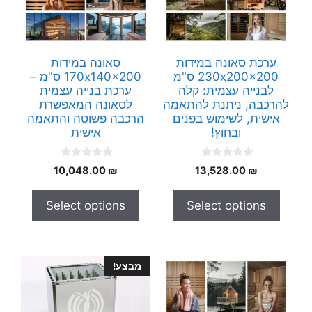
ערכת סאונה במידות
סאונה במידות
230x200x200 ס"מ
170x140x200 ס"מ –
לבנייה עצמית: קלה
ערכת בנייה עצמית
להרכבה, ניתנת להתאמה
לסאונה המאפשרת
אישית, לשימוש בפנים
הרכבה פשוטה והתאמה
ובחוץ!
אישית
0
0
10,048.00
₪
13,528.00
₪
o
o
u
u
t
t
Select options
Select options
o
o
f
f
5
5
מבצע!