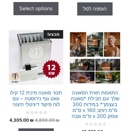
u
o
t
הוא:
36,000.00 ₪.
f
Select options
הוספה לסל
o
5
31,000.00 ₪.
f
5
מבצע!
התאמת חווית הסאונה
תנור סאונה פינית 12 קילו
שלך עם חבילת *סאונה
וואט גוף נירוסטה – עם
בעצמך* במידות 300
לוח פיקוד דיגיטלי חיצוני
ס"מ רוחב x 160 ס"מ
עומק x 200 ס"מ גובה
0
המחיר
המחי
4,305.00
₪
4,800.00
₪
o
המקורי
הנוכח
u
0
t