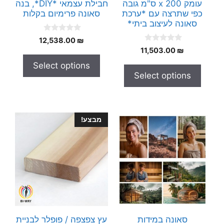
עומק x 200 ס"מ גובה
חבילת עצמאי *DIY*, בנה
כפי שתרצה עם *ערכת
סאונה פרימיום בקלות
סאונה לעיצוב ביתי*
0
12,538.00
₪
o
0
11,503.00
₪
u
o
t
u
Select options
o
t
f
Select options
o
5
f
5
מבצע!
סאונה במידות
עץ צפצפה / פופלר לבניית