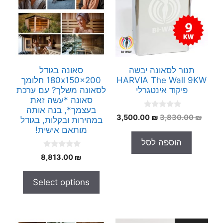
תנור לסאונה יבשה
סאונה בגודל
HARVIA The Wall 9KW
180x150x200 חלומך
פיקוד אינטגרלי
לסאונה משלך? עם ערכת
סאונה *עשה זאת
בעצמך*, בנה אותה
0
המחיר
המחיר
3,500.00
₪
3,830.00
₪
במהירות ובקלות, בגודל
o
המקורי
הנוכחי
u
מותאם אישית!
t
היה:
הוא:
הוספה לסל
o
3,500.00 ₪.
3,830.00 ₪.
f
0
5
8,813.00
₪
o
u
t
Select options
o
f
5