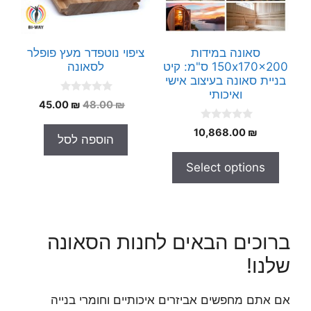
סאונה במידות
ציפוי נוטפדר מעץ פופלר
150x170x200 ס"מ: קיט
לסאונה
בניית סאונה בעיצוב אישי
ואיכותי
0
המחיר
המחיר
45.00
₪
48.00
₪
o
המקורי
הנוכחי
u
0
t
10,868.00
₪
היה:
הוא:
הוספה לסל
o
o
45.00 ₪.
48.00 ₪.
u
f
t
5
Select options
o
f
5
ברוכים הבאים לחנות הסאונה
שלנו!
אם אתם מחפשים אביזרים איכותיים וחומרי בנייה