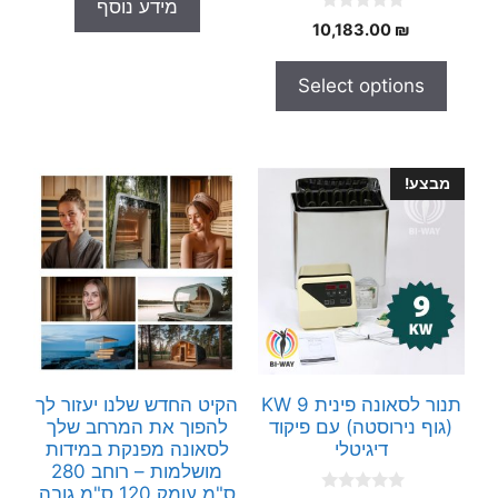
מידע נוסף
u
0
t
10,183.00
₪
o
o
u
f
t
5
Select options
o
f
5
מבצע!
תנור לסאונה פינית 9 KW
הקיט החדש שלנו יעזור לך
(גוף נירוסטה) עם פיקוד
להפוך את המרחב שלך
דיגיטלי
לסאונה מפנקת במידות
מושלמות – רוחב 280
ס"מ עומק 120 ס"מ גובה