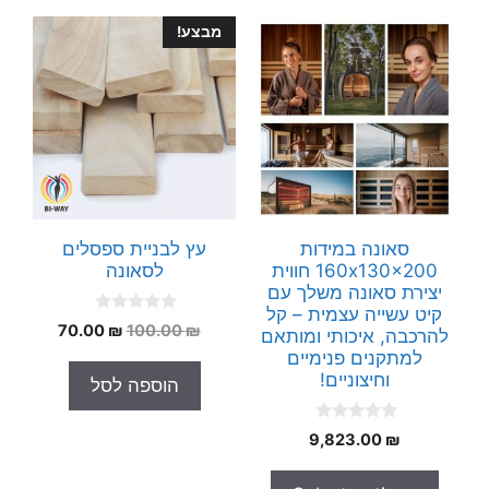
מבצע!
סאונה במידות
עץ לבניית ספסלים
160x130x200 חווית
לסאונה
יצירת סאונה משלך עם
קיט עשייה עצמית – קל
0
המחיר
המחיר
70.00
₪
100.00
₪
להרכבה, איכותי ומותאם
o
המקורי
הנוכחי
u
למתקנים פנימיים
t
היה:
הוא:
וחיצוניים!
הוספה לסל
o
70.00 ₪.
100.00 ₪.
f
5
0
9,823.00
₪
o
u
t