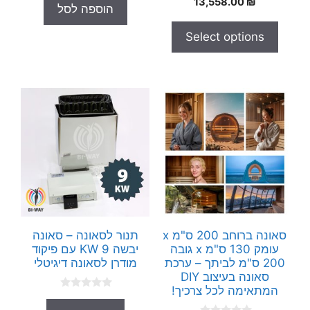
13,558.00
₪
היה:
הוא:
הוספה לסל
o
o
.00 ₪.
4,800.00 ₪.
u
f
t
5
Select options
o
f
5
סאונה ברוחב 200 ס"מ x
תנור לסאונה – סאונה
עומק 130 ס"מ x גובה
יבשה 9 KW עם פיקוד
200 ס"מ לביתך – ערכת
מודרן לסאונה דיגיטלי
סאונה בעיצוב DIY
המתאימה לכל צרכיך!
0
o