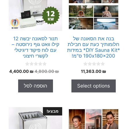
בנה את הסאונה של
תנור לסאונה יבשה 12
חלומותיך כעת עם חבילת
קילו וואט גוף נירוסטה –
*DIY Sauna Kit* במידות
עם לוח פיקוד דיגיטלי
190x180x200 ס"מ!
לקשרי חיצוני
0
0
המחיר
המחי
4,400.00
₪
4,800.00
₪
11,363.00
₪
o
o
המקורי
הנוכח
u
u
t
t
היה:
הוא:
Select options
הוספה לסל
o
o
.00 ₪.
4,800.00 ₪.
f
f
5
5
מבצע!