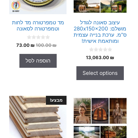
עיצוב סאונה לגודל
מד טמפרטורה מד לחות
מושלם: 280x150x200
וטמפרטורה לסאונה
ס"מ. ערכת בנייה עצמית
ומותאמת אישית!
0
המחיר
המחיר
73.00
₪
100.00
₪
o
המקורי
הנוכחי
u
0
t
13,063.00
₪
היה:
הוא:
הוספה לסל
o
o
73.00 ₪.
100.00 ₪.
u
f
t
5
Select options
o
f
5
מבצע!