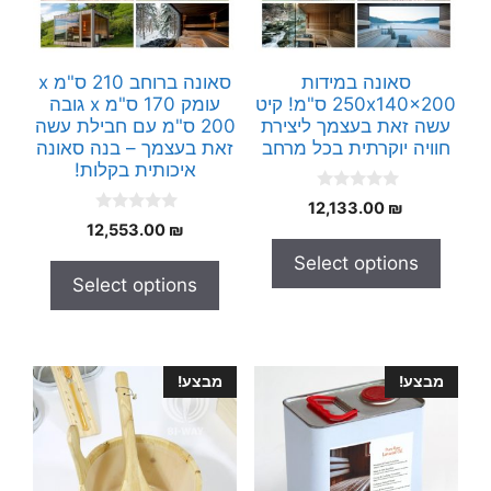
סאונה במידות
סאונה ברוחב 210 ס"מ x
250x140x200 ס"מ! קיט
עומק 170 ס"מ x גובה
עשה זאת בעצמך ליצירת
200 ס"מ עם חבילת עשה
חוויה יוקרתית בכל מרחב
זאת בעצמך – בנה סאונה
איכותית בקלות!
0
12,133.00
₪
o
0
12,553.00
₪
u
o
t
u
Select options
o
t
f
Select options
o
5
f
5
מבצע!
מבצע!