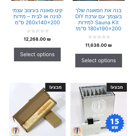
בנה את הסאונה שלך
קיט סאונה בעיצוב עצמי
בעצמך עם ערכת DIY
לגינה או לבית – מידות
Sauna Kit למידות
260x140x200 ס"מ
180x190x200 ס"מ!
0
12,268.00
₪
o
0
11,638.00
₪
u
o
t
u
Select options
o
t
f
Select options
o
5
f
5
מבצע!
מבצע!