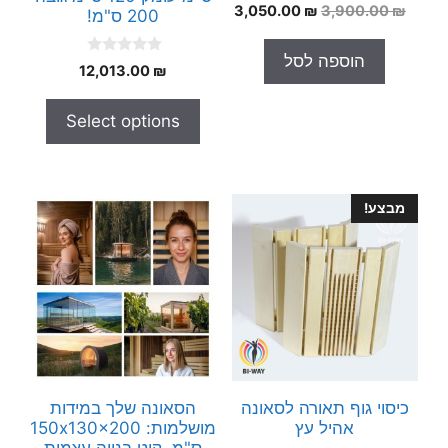
0
המחיר
המחיר
3,050.00
₪
3,900.00
₪
200 ס"מ!
o
המקורי
הנוכחי
u
t
היה:
הוא:
הוספה לסל
o
0
12,013.00
₪
3,050.00 ₪.
3,900.00 ₪.
f
o
5
u
t
Select options
o
f
5
מבצע!
כיסוי גוף תאורה לסאונה
הסאונה שלך במידות
אהיל עץ
מושלמות: 150x130x200
ס"מ. קיט בנייה עצמית