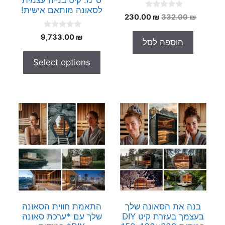
לסאונה מותאם אישית!
0
המחיר
המחיר
230.00
₪
332.00
₪
o
המקורי
הנוכחי
u
0
t
9,733.00
₪
היה:
הוא:
הוספה לסל
o
o
230.00 ₪.
332.00 ₪.
u
f
t
5
Select options
o
f
5
בנה את הסאונה שלך
התאמת חווית הסאונה
בעצמך בעזרת קיט DIY
שלך עם *ערכת סאונה