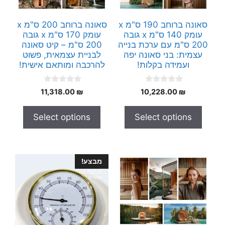
סאונה ברוחב 190 ס"מ x
סאונה ברוחב 200 ס"מ x
עומק 140 ס"מ x גובה
עומק 170 ס"מ x גובה
200 ס"מ עם ערכת בנייה
200 ס"מ – קיט סאונה
עצמית: בני סאונה יפה
לבניית עצמאית, פשוט
ועמידה בקלות!
להרכבה ומותאם אישית!
0
0
11,318.00
₪
10,228.00
₪
o
o
u
u
t
t
Select options
Select options
o
o
f
f
5
5
מבצע!