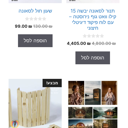
תנור לסאונה יבשה 15
שעון חול לסאונה
קילו וואט גוף נירוסטה –
עם לוח פיקוד דיגיטלי
0
המחיר
המחיר
99.00
₪
130.00
₪
חיצוני
o
המקורי
הנוכחי
u
t
היה:
הוא:
הוספה לסל
o
0
המחיר
המחיר
4,405.00
₪
4,800.00
₪
99.00 ₪.
130.00 ₪.
f
o
5
המקורי
הנוכחי
u
t
היה:
הוא:
הוספה לסל
o
4,405.00 ₪.
4,800.00 ₪.
f
5
מבצע!