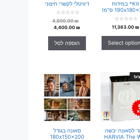
Kit* במידות
דיגיטלי לקשרי חיצוני
190x18 ס"מ!
0
המחיר
4,800.00
₪
o
0
₪
11,363.00
המחיר
המקורי
4,400.00
₪
u
o
t
היה:
הנוכחי
u
o
t
הוא:
4,800.00 ₪.
f
Select optio
הוספה לסל
o
5
4,400.00 ₪.
f
5
ע!
ר לסאונה יבשה
סאונה בגודל
180x150x200
HARVIA The W