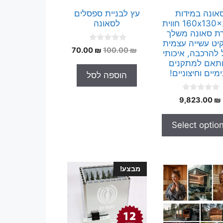
אונה במידות
עץ לבניית ספסלים
160x130x200 חווית
לסאונה
רת סאונה משלך
יט עשייה עצמית
0
המחיר
המחיר
70.00
₪
100.00
₪
 להרכבה, איכותי
o
המקורי
הנוכחי
u
ותאם למתקנים
t
היה:
הוא:
מיים וחיצוניים!
הוספה לסל
o
70.00 ₪.
100.00 ₪.
f
5
0
9,823.00
₪
o
u
t
Select optio
o
f
5
מבצע!