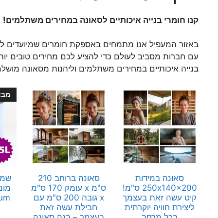
קנו חומרי בנייה איכותיים לסאונה במחירים משתלמים!
באזור המעפיל אנו מתמחים באספקת חומרים שמיועדים לבני
עם חברות מסביב לעולם כדי להציע לכם מחירים טובים יות
בנייה איכותיים במחירים משתלמים וליהנות מסאונה מושל
מבצ
סאונה במידות
סאונה ברוחב 210
250x140x200 ס"מ!
ס"מ x עומק 170 ס"מ
מונ
קיט עשה זאת בעצמך
x גובה 200 ס"מ עם
ium
ליצירת חוויה יוקרתית
חבילת עשה זאת
בכל מרחב
בעצמך – בנה סאונה