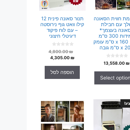
ת חווית הסאונה
תנור סאונה פינית 12
לך עם חבילת
קילו וואט גוף נירוסטה
אונה בעצמך*
– עם לוח פיקוד
במידות 300 ס"מ
דיגיטלי חיצוני
רוחב x 160 ס"מ עומק
x ס"מ גובה
0
המחיר
4,800.00
₪
o
המחיר
המקורי
4,305.00
₪
u
0
t
13,558.00
₪
היה:
הנוכחי
o
o
הוא:
4,800.00 ₪.
u
f
הוספה לסל
t
5
4,305.00 ₪.
Select optio
o
f
5
ע!