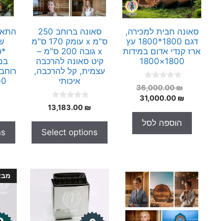
סאונה חבית למכירה,
סאונה ברוחב 250
התאמ
דגם 1800*1800 עץ
ס"מ x עומק 170 ס"מ
ש
ארז קנדי אדום במידות
x גובה 200 ס"מ –
*ס
1800×1800
קיט סאונה להרכבה
עצמית, קל להרכבה,
איכותי
 200
0
המחיר
36,000.00
₪
o
המחיר
המקורי
31,000.00
₪
u
0
t
13,183.00
₪
היה:
הנוכחי
o
o
הוא:
36,000.00 ₪.
u
f
הוספה לסל
t
5
31,000.00 ₪.
ns
Select options
o
f
5
מבצ