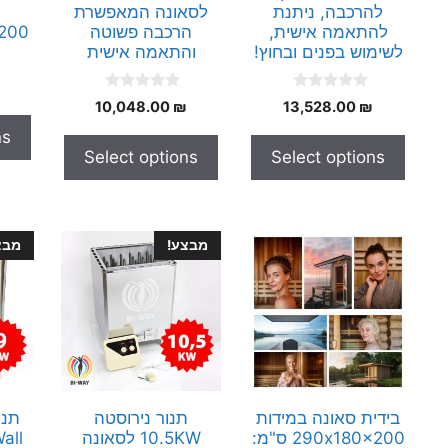
להרכבה, ניתנת
לסאונה המאפשרת
להתאמה אישית,
הרכבה פשוטה
0x200
לשימוש בפנים ובחוץ!
והתאמה אישית
0
0
10,048.00
₪
13,528.00
₪
o
o
u
u
ns
t
t
Select options
Select options
o
o
f
f
5
5
מבצע!
מבצ
בידית סאונה במידות
תנור נירוסטה
תנו
290x180x200 ס"מ:
10.5KW לסאונה
all