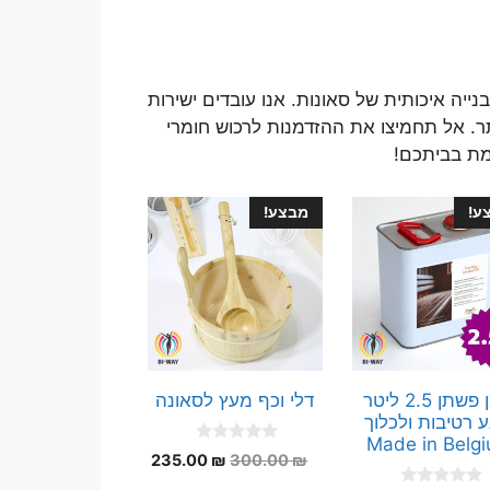
יה איכותית של סאונות. אנו עובדים ישירות
ר. אל תחמיצו את ההזדמנות לרכוש חומרי
מת בביתכם!
ע!
מבצע!
שמן פשתן 2.5 ליטר
דלי וכף מעץ לסאונה
ע רטיבות ולכלוך
Made in Belg
0
המחיר
המחיר
235.00
₪
300.00
₪
o
המקורי
הנוכחי
u