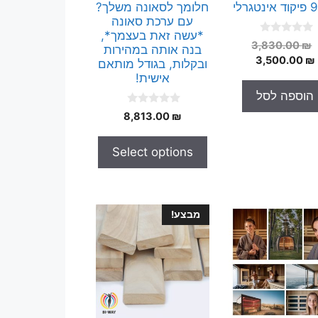
טגרלי
חלומך לסאונה משלך?
עם ערכת סאונה
*עשה זאת בעצמך*,
0
המחיר
3,830.00
₪
בנה אותה במהירות
o
המחיר
המקורי
3,500.00
₪
u
ובקלות, בגודל מותאם
t
היה:
הנוכחי
אישית!
o
הוא:
3,830.00 ₪.
f
הוספה לסל
5
3,500.00 ₪.
0
8,813.00
₪
o
u
t
Select options
o
f
5
מבצע!