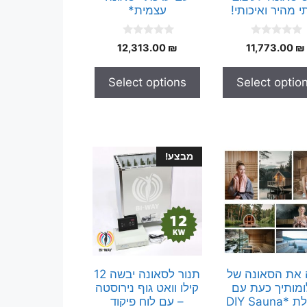
י מהיר ואיכותי!
עצמית*
0
0
12,313.00
₪
11,773.00
₪
o
o
u
u
t
t
Select options
Select optio
o
o
f
f
5
5
מבצע!
 את הסאונה של
תנור לסאונה יבשה 12
מותיך כעת עם
קילו וואט גוף נירוסטה
חבילת *DIY Sauna
– עם לוח פיקוד