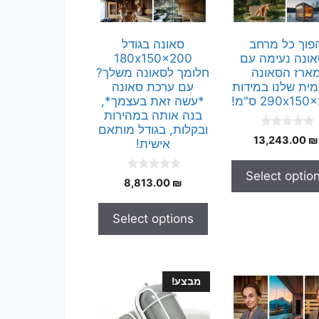
פוך כל מרחב
סאונה בגודל
ונה נעימה עם
180x150x200
ארז הסאונה
חלומך לסאונה משלך?
ית שלנו במידות
עם ערכת סאונה
290x15 ס"מ!
*עשה זאת בעצמך*,
בנה אותה במהירות
ובקלות, בגודל מותאם
0
13,243.00
₪
אישית!
o
u
t
Select optio
o
0
8,813.00
₪
f
o
5
u
t
Select options
o
f
5
מבצע!