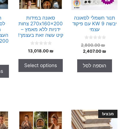
תנור חשמלי לסאונה
סאונה במידות
ה
יבשה 9 KW עם פיקוד
270x160x200 צחות
לסא
עצמי
ידניות ללא מאמץ –
מ
קיט עשה זאת בעצמך!
העצמ
0x200
0
המחיר
2,800.00
₪
o
0
המחיר
המקורי
₪
13,018.00
2,407.00
₪
u
o
t
היה:
הנוכחי
u
o
t
הוא:
2,800.00 ₪.
f
Select options
הוספה לסל
o
5
2,407.00 ₪.
f
ns
5
מבצע!