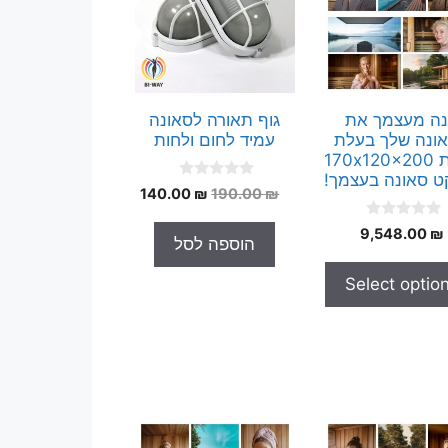
ה מעצמך את
גוף תאורה לסאונה
ונה שלך בעלת
עמיד לחום ולחות
מידות 170x120x200
ט סאונה בעצמך!
0
המחיר
המחיר
140.00
₪
190.00
₪
o
המקורי
הנוכחי
u
0
t
9,548.00
₪
היה:
הוא:
הוספה לסל
o
o
140.00 ₪.
190.00 ₪.
u
f
t
5
Select optio
o
f
5