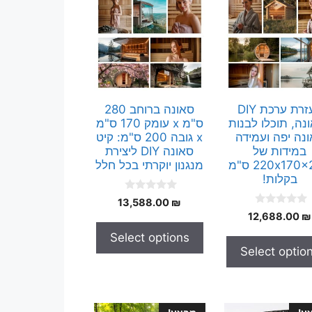
בעזרת ערכת DIY
סאונה ברוחב 280
נה, תוכלו לבנות
ס"מ x עומק 170 ס"מ
נה יפה ועמידה
x גובה 200 ס"מ: קיט
במידות של
סאונה DIY ליצירת
220x170x200 ס"מ
מנגנון יוקרתי בכל חלל
בקלות!
0
13,588.00
₪
o
0
12,688.00
₪
u
o
t
u
Select options
o
t
f
Select optio
o
5
f
5