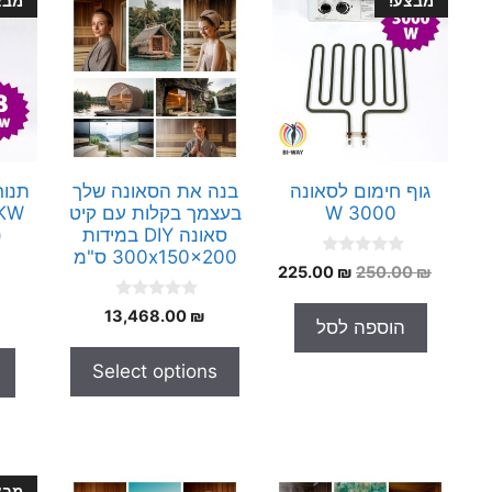
מבצע!
מבצ
גוף חימום לסאונה
בנה את הסאונה שלך
3000 W
בעצמך בקלות עם קיט
סאונה DIY במידות
(
300x150x200 ס"מ
0
המחיר
המחיר
225.00
₪
250.00
₪
o
המקורי
הנוכחי
u
0
t
13,468.00
₪
היה:
הוא:
הוספה לסל
o
o
225.00 ₪.
250.00 ₪.
u
f
t
5
Select options
o
f
5
מבצ