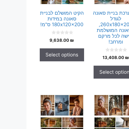
רכת בניית סאונה
הקיט המושלם לבניית
לגודל
סאונה במידות
260x180x200,
180x120x200 ס"מ!
ונה המושלמת
ישה לכל מרקם
0
9,638.00
₪
ומרחב!
o
u
t
Select options
o
0
13,408.00
₪
f
o
5
u
t
Select optio
o
f
5