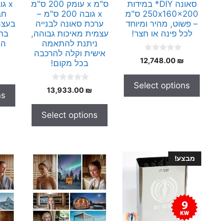
סאונה DIY* במידות
ס"מ x עומק 200 ס"מ
250x160x200 ס"מ
x גובה 200 ס"מ –
חב
– פשוט, מהיר ומיוחד
ערכת סאונה לבנייה
בעצמ
לכל פינה או חצר!
עצמית מאיכות גבוהה,
ברמ
ניתנת להתאמה
הי
אישית וקלה להרכבה
0
12,748.00
₪
בכל מקום!
o
u
t
Select options
o
0
13,933.00
₪
f
ns
o
5
u
t
Select options
o
f
5
מבצע!