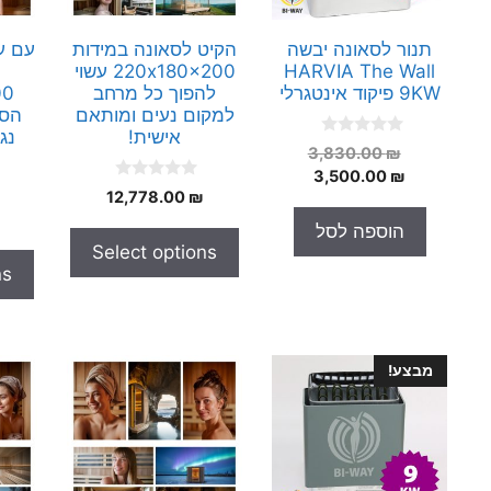
תנור לסאונה יבשה
הקיט לסאונה במידות
עם ע
HARVIA The Wall
220x180x200 עשוי
9KW פיקוד אינטגרלי
להפוך כל מרחב
למקום נעים ומותאם
הסא
אישית!
נג
0
המחיר
3,830.00
₪
o
המחיר
המקורי
3,500.00
₪
u
0
t
12,778.00
₪
היה:
הנוכחי
o
o
הוא:
3,830.00 ₪.
u
f
הוספה לסל
t
5
3,500.00 ₪.
Select options
o
f
ns
5
מבצע!