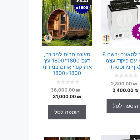
ע!
מבצע!
תנור לסאונה יבשה 8
סאונה חבית למכירה,
KW עם פיקוד עצמי
דגם 1800*1800 עץ
גוף נירוסטה)
ארז קנדי אדום במידות
1800×1800
0
המחיר
2,800.00
₪
o
0
המחיר
המחיר
המקורי
₪
36,000.00
2,400.00
₪
u
o
t
המחיר
המקורי
היה:
הנוכחי
₪
31,000.00
u
o
t
היה:
הנוכחי
הוא:
2,800.00 ₪.
f
הוספה לסל
o
5
הוא:
36,000.00 ₪.
2,400.00 ₪.
f
הוספה לסל
5
31,000.00 ₪.
ע!