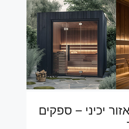
סאונה
זור יכיני – ספקים