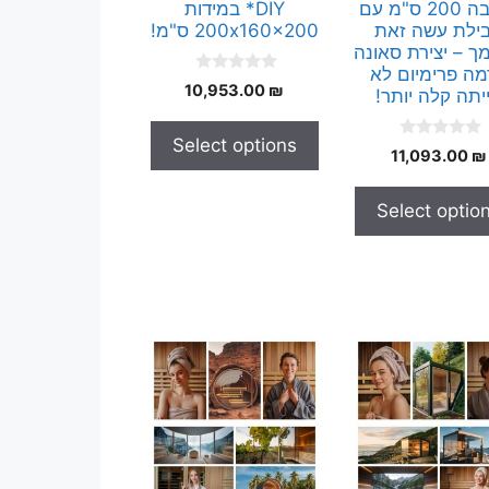
x גובה 200 ס"מ עם
DIY* במידות
ילת עשה זאת
200x160x200 ס"מ!
ך – יצירת סאונה
ה פרימיום לא
0
10,953.00
₪
יתה קלה יותר!
o
u
t
Select options
o
0
11,093.00
₪
f
o
5
u
t
Select optio
o
f
5