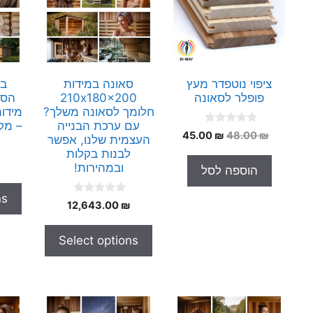
ציפוי נוטפדר מעץ
סאונה במידות
בנ
פופלר לסאונה
210x180x200
הסא
חלומך לסאונה משלך?
עם ערכת הבנייה
– מק
0
המחיר
המחיר
45.00
₪
48.00
₪
העצמית שלנו, אפשר
o
המקורי
הנוכחי
u
לבנות בקלות
t
היה:
הוא:
ובמהירות!
הוספה לסל
o
45.00 ₪.
48.00 ₪.
f
5
ns
0
12,643.00
₪
o
u
t
Select options
o
f
5