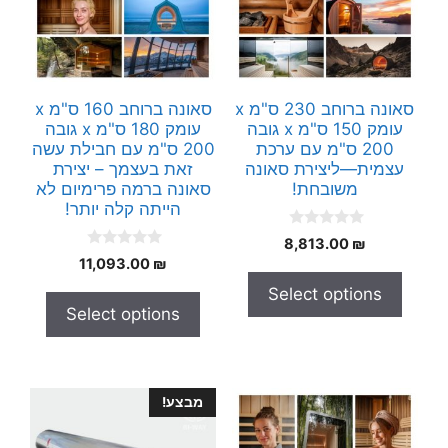
סאונה ברוחב 230 ס"מ x
סאונה ברוחב 160 ס"מ x
עומק 150 ס"מ x גובה
עומק 180 ס"מ x גובה
200 ס"מ עם ערכת
200 ס"מ עם חבילת עשה
עצמית—ליצירת סאונה
זאת בעצמך – יצירת
משובחת!
סאונה ברמה פרימיום לא
הייתה קלה יותר!
0
8,813.00
₪
o
0
11,093.00
₪
u
o
t
u
Select options
o
t
f
Select options
o
5
f
5
מבצע!