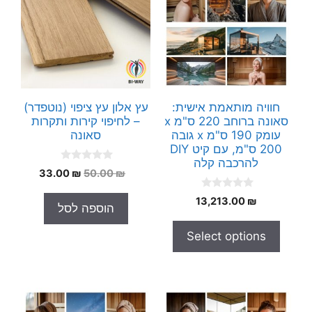
חוויה מותאמת אישית:
עץ אלון עץ ציפוי (נוטפדר)
סאונה ברוחב 220 ס"מ x
– לחיפוי קירות ותקרות
עומק 190 ס"מ x גובה
סאונה
200 ס"מ, עם קיט DIY
להרכבה קלה
0
המחיר
המחיר
33.00
₪
50.00
₪
o
המקורי
הנוכחי
u
0
t
13,213.00
₪
היה:
הוא:
הוספה לסל
o
o
33.00 ₪.
50.00 ₪.
u
f
t
5
Select options
o
f
5