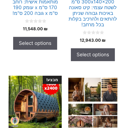
300x140x200 ס"מ
מותאמות אישית: רוחב
לשטח עצמי: קיט סאונה
170 ס"מ x עומק 190
באיכות גבוהה שניתן
ס"מ x גובה 200 ס"מ!
להתאים ולהרכיב בקלות
בכל מרחב!
0
11,548.00
₪
o
u
0
t
12,943.00
₪
Select options
o
o
u
f
t
5
Select options
o
f
5
מבצע!