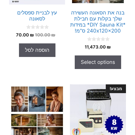
בנה את הסאונה העשירה
עץ לבניית ספסלים
שלך בקלות עם חבילת
לסאונה
*DIY Sauna Kit* במידות
240x120x200 ס"מ!
0
המחיר
המחיר
70.00
₪
100.00
₪
o
המקורי
הנוכחי
u
0
t
11,473.00
₪
היה:
הוא:
הוספה לסל
o
o
70.00 ₪.
100.00 ₪.
u
f
t
5
Select options
o
f
5
מבצע!