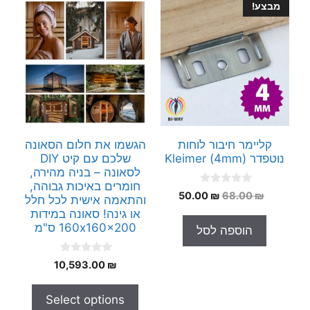
מבצע!
קליימר חיבור לוחות
הגשמו את חלום הסאונה
נוטפדר (4mm) Kleimer
שלכם עם קיט DIY
לסאונה – בניה מהירה,
חומרים באיכות גבוהה,
0
המחיר
המחיר
50.00
₪
68.00
₪
והתאמה אישית לכל חלל
o
המקורי
הנוכחי
u
או גינה! סאונה במידות
t
היה:
הוא:
160x160x200 ס"מ
הוספה לסל
o
50.00 ₪.
68.00 ₪.
f
5
0
10,593.00
₪
o
u
t
Select options
o
f