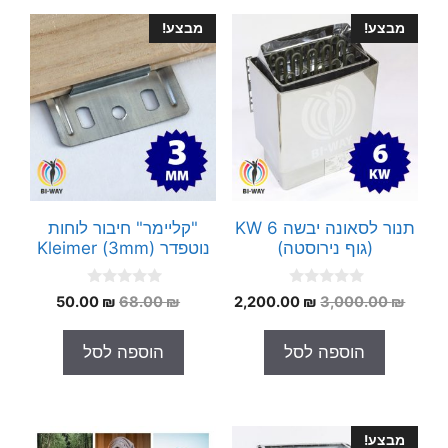
מבצע!
מבצע!
תנור לסאונה יבשה 6 KW
"קליימר" חיבור לוחות
(גוף נירוסטה)
נוטפדר Kleimer (3mm)
0
0
המחיר
המחיר
המחיר
המחיר
50.00
₪
68.00
₪
2,200.00
₪
3,000.00
₪
o
o
המקורי
הנוכחי
המקורי
הנוכחי
u
u
t
t
היה:
הוא:
היה:
הוא:
הוספה לסל
הוספה לסל
o
o
50.00 ₪.
68.00 ₪.
2,200.00 ₪.
3,000.00 ₪.
f
f
5
5
מבצע!