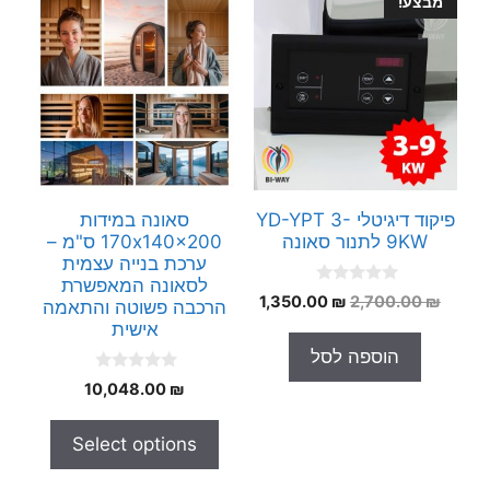
מבצע!
פיקוד דיגיטלי YD-YPT 3-
סאונה במידות
9KW לתנור סאונה
170x140x200 ס"מ –
ערכת בנייה עצמית
לסאונה המאפשרת
0
המחיר
המחיר
1,350.00
₪
2,700.00
₪
הרכבה פשוטה והתאמה
o
המקורי
הנוכחי
u
אישית
t
היה:
הוא:
הוספה לסל
o
1,350.00 ₪.
2,700.00 ₪.
f
0
5
10,048.00
₪
o
u
t
Select options
o
f
5