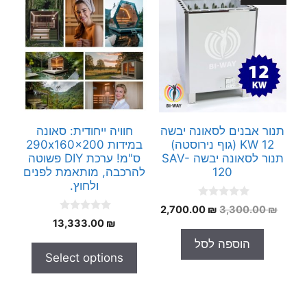
תנור אבנים לסאונה יבשה
חוויה ייחודית: סאונה
12 KW (גוף נירוסטה)
במידות 290x160x200
תנור לסאונה יבשה SAV-
ס"מ! ערכת DIY פשוטה
120
להרכבה, מותאמת לפנים
ולחוץ.
0
המחיר
המחיר
2,700.00
₪
3,300.00
₪
o
0
המקורי
הנוכחי
₪
13,333.00
u
o
t
היה:
הוא:
u
הוספה לסל
o
t
2,700.00 ₪.
3,300.00 ₪.
f
Select options
o
5
f
5