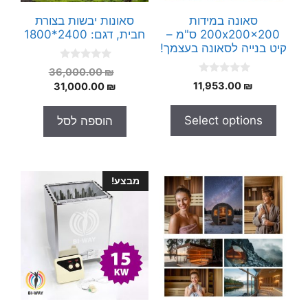
סאונה במידות
סאונות יבשות בצורת
200x200x200 ס"מ –
חבית, דגם: 2400*1800
קיט בנייה לסאונה בעצמך!
0
המחיר
36,000.00
₪
o
0
₪
11,953.00
המחיר
המקורי
31,000.00
₪
u
o
t
היה:
הנוכחי
u
o
t
הוא:
36,000.00 ₪.
f
Select options
הוספה לסל
o
5
31,000.00 ₪.
f
5
מבצע!