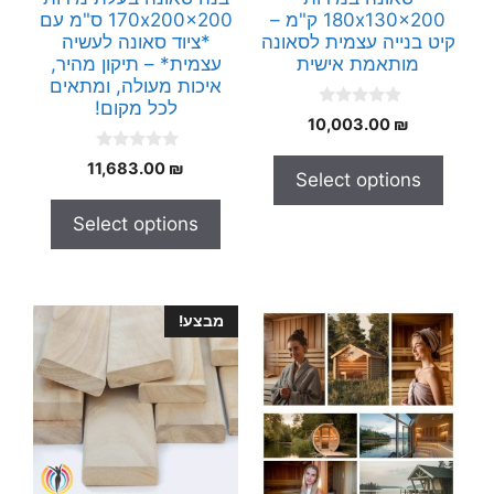
180x130x200 ק"מ –
170x200x200 ס"מ עם
קיט בנייה עצמית לסאונה
*ציוד סאונה לעשיה
מותאמת אישית
עצמית* – תיקון מהיר,
איכות מעולה, ומתאים
לכל מקום!
0
10,003.00
₪
o
u
0
t
11,683.00
₪
Select options
o
o
u
f
t
5
Select options
o
f
5
מבצע!