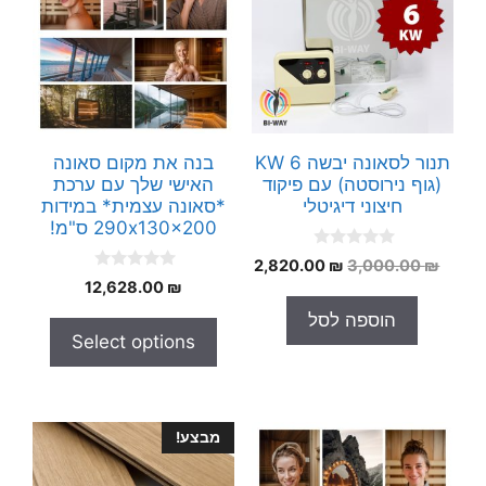
תנור לסאונה יבשה 6 KW
בנה את מקום סאונה
(גוף נירוסטה) עם פיקוד
האישי שלך עם ערכת
חיצוני דיגיטלי
*סאונה עצמית* במידות
290x130x200 ס"מ!
0
המחיר
המחיר
2,820.00
₪
3,000.00
₪
o
0
המקורי
הנוכחי
₪
12,628.00
u
o
t
היה:
הוא:
u
הוספה לסל
o
t
2,820.00 ₪.
3,000.00 ₪.
f
Select options
o
5
f
5
מבצע!