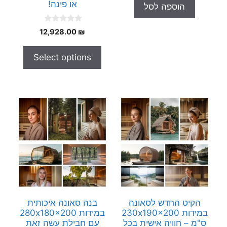
היה:
הוא:
או פינה!
הוספה לסל
o
20.00 ₪.
35.00 ₪.
f
5
0
12,928.00
₪
o
u
t
Select options
o
f
5
הקיט החדש לסאונה
בנה סאונה איכותית
במידות 230x190x200
במידות 280x180x200
ס"מ – חוויה אישית בכל
עם חבילת עשה זאת