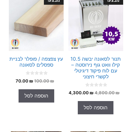
מבצע!
מבצע!
תנור לסאונה יבשה 10.5
עץ צפצפה / פופלר לבניית
קילו וואט גוף נירוסטה –
ספסלים לסאונה
עם לוח פיקוד דיגיטלי
לקשרי חיצוני
0
המחיר
המחיר
70.00
₪
100.00
₪
o
המקורי
הנוכחי
u
0
t
המחיר
המחיר
4,300.00
₪
4,800.00
₪
היה:
הוא:
הוספה לסל
o
o
המקורי
הנוכחי
70.00 ₪.
100.00 ₪.
u
f
t
5
היה:
הוא:
הוספה לסל
o
4,300.00 ₪.
4,800.00 ₪.
f
5