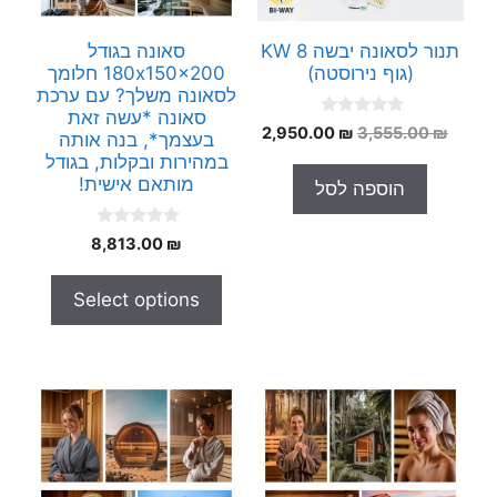
תנור לסאונה יבשה 8 KW
סאונה בגודל
(גוף נירוסטה)
180x150x200 חלומך
לסאונה משלך? עם ערכת
סאונה *עשה זאת
0
המחיר
המחיר
2,950.00
₪
3,555.00
₪
בעצמך*, בנה אותה
o
המקורי
הנוכחי
u
במהירות ובקלות, בגודל
t
היה:
הוא:
מותאם אישית!
הוספה לסל
o
2,950.00 ₪.
3,555.00 ₪.
f
5
0
8,813.00
₪
o
u
t
Select options
o
f
5