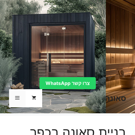
דלג
תוכן
צרו קשר WhatsApp
סאונה
תפריט
בניית סאונה בכפר