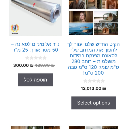
הקיט החדש שלנו יעזור לך
נייר אלומיניום לסאונה –
להפוך את המרחב שלך
50 מטר אורך, 25 מ"ר
לסאונה מפנקת במידות
מושלמות – רוחב 280
0
המחיר
המחיר
300.00
₪
420.00
₪
ס"מ עומק 120 ס"מ גובה
o
המקורי
הנוכחי
u
200 ס"מ!
t
היה:
הוא:
הוספה לסל
o
00.00 ₪.
420.00 ₪.
f
0
5
12,013.00
₪
o
u
t
Select options
o
f
5