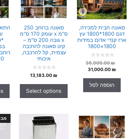
סאונה חבית למכירה,
סאונה ברוחב 250
התאמ
דגם 1800*1800 עץ
ס"מ x עומק 170 ס"מ
ש
ארז קנדי אדום במידות
x גובה 200 ס"מ –
*ס
1800×1800
קיט סאונה להרכבה
עצמית, קל להרכבה,
איכותי
 200
0
המחיר
36,000.00
₪
o
המחיר
המקורי
31,000.00
₪
u
0
t
13,183.00
₪
היה:
הנוכחי
o
o
הוא:
36,000.00 ₪.
u
f
הוספה לסל
t
5
31,000.00 ₪.
ns
Select options
o
f
5
מבצ