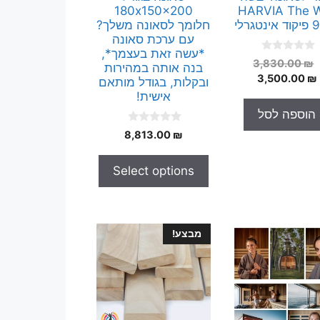
180x150x200
HARVIA The W
טגרלי
חלומך לסאונה משלך?
עם ערכת סאונה
*עשה זאת בעצמך*,
0
המחיר
3,830.00
₪
בנה אותה במהירות
o
המחיר
המקורי
3,500.00
₪
u
ובקלות, בגודל מותאם
t
היה:
הנוכחי
אישית!
o
הוא:
3,830.00 ₪.
f
הוספה לסל
5
3,500.00 ₪.
0
8,813.00
₪
o
u
t
Select options
o
f
5
מבצע!