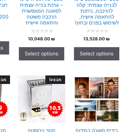
לבנייה עצמית: קלה
– ערכת בנייה עצמית
להרכבה, ניתנת
לסאונה המאפשרת
להתאמה אישית,
הרכבה פשוטה
0x200
לשימוש בפנים ובחוץ!
והתאמה אישית
0
0
10,048.00
₪
13,528.00
₪
o
o
u
u
ns
t
t
Select options
Select options
o
o
f
f
5
5
מבצע!
מבצ
בידית סאונה במידות
תנור נירוסטה
תנו