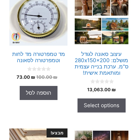
עיצוב סאונה לגודל
מד טמפרטורה מד לחות
מושלם: 280x150x200
וטמפרטורה לסאונה
ס"מ. ערכת בנייה עצמית
ומותאמת אישית!
0
המחיר
המחיר
73.00
₪
100.00
₪
o
המקורי
הנוכחי
u
0
t
13,063.00
₪
היה:
הוא:
הוספה לסל
o
o
73.00 ₪.
100.00 ₪.
u
f
t
5
Select options
o
f
5
מבצע!