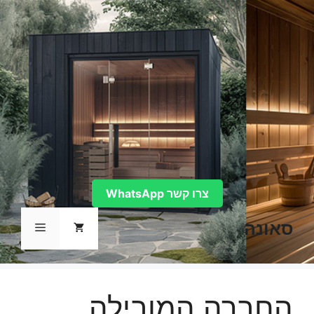
דלג
תוכן
צרו קשר WhatsApp
סאונה
תפריט
החברה המובילה