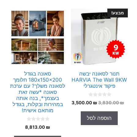
מבצע!
תנור לסאונה יבשה
סאונה בגודל
HARVIA The Wall 9KW
180x150x200 חלומך
פיקוד אינטגרלי
לסאונה משלך? עם ערכת
סאונה *עשה זאת
בעצמך*, בנה אותה
0
המחיר
המחיר
3,500.00
₪
3,830.00
₪
במהירות ובקלות, בגודל
o
המקורי
הנוכחי
u
מותאם אישית!
t
היה:
הוא:
הוספה לסל
o
3,500.00 ₪.
3,830.00 ₪.
f
0
5
8,813.00
₪
o
u