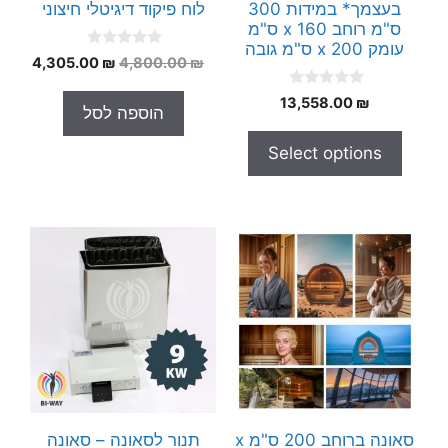
בעצמך* במידות 300
לוח פיקוד דיגיטלי חיצוני
ס"מ רוחב x 160 ס"מ
עומק x 200 ס"מ גובה
0
המחיר
המחי
4,305.00
₪
4,800.00
₪
o
המקורי
הנוכח
u
0
t
13,558.00
₪
היה:
הוא:
הוספה לסל
o
o
.00 ₪.
4,800.00 ₪.
u
f
t
5
Select options
o
f
5
סאונה ברוחב 200 ס"מ x
תנור לסאונה – סאונה