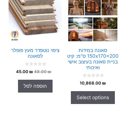
סאונה במידות
ציפוי נוטפדר מעץ פופלר
150x170x200 ס"מ: קיט
לסאונה
בניית סאונה בעיצוב אישי
ואיכותי
0
המחיר
המחיר
45.00
₪
48.00
₪
o
המקורי
הנוכחי
u
0
t
10,868.00
₪
היה:
הוא:
הוספה לסל
o
o
45.00 ₪.
48.00 ₪.
u
f
t
5
Select options
o
f
5