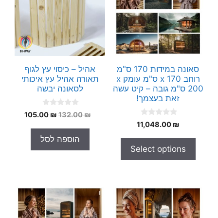
סאונה במידות 170 ס"מ
אהיל – כיסוי עץ לגוף
רוחב x 170 ס"מ עומק x
תאורה אהיל עץ איכותי
200 ס"מ גובה – קיט עשה
לסאונה יבשה
זאת בעצמך!
0
המחיר
המחיר
105.00
₪
132.00
₪
o
0
₪
11,048.00
המקורי
הנוכחי
u
o
t
היה:
הוא:
u
הוספה לסל
o
t
105.00 ₪.
132.00 ₪.
f
Select options
o
5
f
5