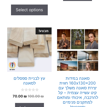
5
u
t
Select options
o
f
5
מבצע!
סאונה במידות
עץ לבניית ספסלים
160x130x200 חווית
לסאונה
יצירת סאונה משלך עם
קיט עשייה עצמית – קל
0
המחיר
המחיר
70.00
₪
100.00
₪
להרכבה, איכותי ומותאם
o
המקורי
הנוכחי
u
למתקנים פנימיים
t
היה:
הוא: