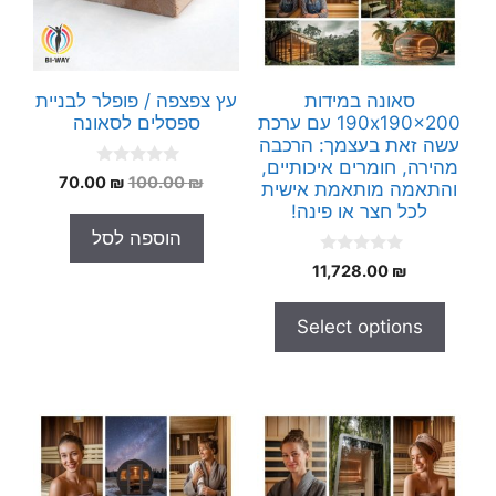
סאונה במידות
עץ צפצפה / פופלר לבניית
190x190x200 עם ערכת
ספסלים לסאונה
עשה זאת בעצמך: הרכבה
מהירה, חומרים איכותיים,
0
המחיר
המחיר
70.00
₪
100.00
₪
והתאמה מותאמת אישית
o
המקורי
הנוכחי
u
לכל חצר או פינה!
t
היה:
הוא:
הוספה לסל
o
70.00 ₪.
100.00 ₪.
f
0
5
11,728.00
₪
o
u
t
Select options
o
f
5