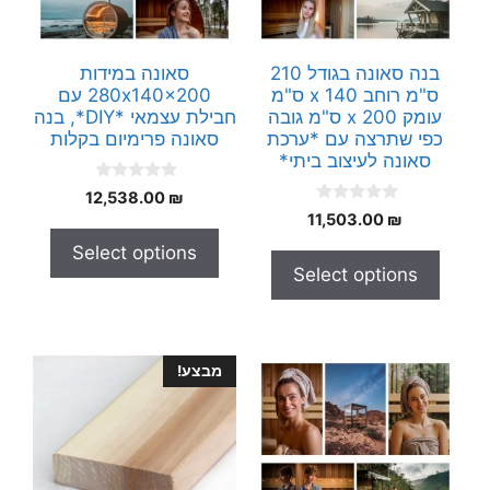
בנה סאונה בגודל 210
סאונה במידות
ס"מ רוחב x 140 ס"מ
280x140x200 עם
עומק x 200 ס"מ גובה
חבילת עצמאי *DIY*, בנה
כפי שתרצה עם *ערכת
סאונה פרימיום בקלות
סאונה לעיצוב ביתי*
0
12,538.00
₪
o
0
11,503.00
₪
u
o
t
u
Select options
o
t
f
Select options
o
5
f
5
מבצע!