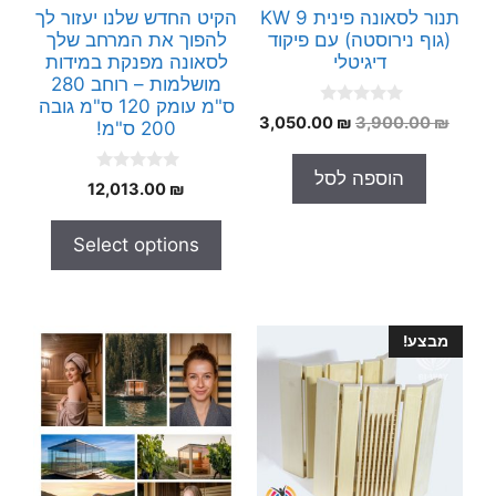
תנור לסאונה פינית 9 KW
הקיט החדש שלנו יעזור לך
(גוף נירוסטה) עם פיקוד
להפוך את המרחב שלך
דיגיטלי
לסאונה מפנקת במידות
מושלמות – רוחב 280
ס"מ עומק 120 ס"מ גובה
0
המחיר
המחיר
3,050.00
₪
3,900.00
₪
200 ס"מ!
o
המקורי
הנוכחי
u
t
היה:
הוא:
הוספה לסל
o
0
12,013.00
₪
3,050.00 ₪.
3,900.00 ₪.
f
o
5
u
t
Select options
o
f
5
מבצע!