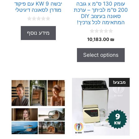
עומק 130 ס"מ x גובה
יבשה 9 KW עם פיקוד
200 ס"מ לביתך – ערכת
מודרן לסאונה דיגיטלי
סאונה בעיצוב DIY
המתאימה לכל צרכיך!
0
o
מידע נוסף
u
0
t
10,183.00
₪
o
o
u
f
t
5
Select options
o
f
5
מבצע!