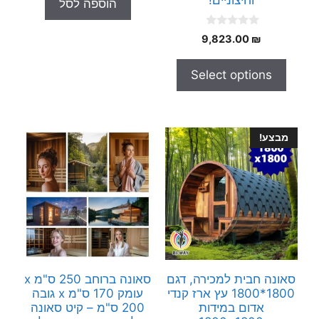
וחיצוניים!
הוספה לסל
o
70.00 ₪.
100.00 ₪.
f
5
0
9,823.00
₪
o
u
t
Select options
o
f
5
מבצע!
סאונה חבית למכירה, דגם
סאונה ברוחב 250 ס"מ x
1800*1800 עץ ארז קנדי
עומק 170 ס"מ x גובה
אדום במידות
200 ס"מ – קיט סאונה