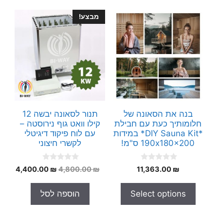
מבצע!
בנה את הסאונה של
תנור לסאונה יבשה 12
חלומותיך כעת עם חבילת
קילו וואט גוף נירוסטה –
*DIY Sauna Kit* במידות
עם לוח פיקוד דיגיטלי
190x180x200 ס"מ!
לקשרי חיצוני
0
0
המחיר
המחי
4,400.00
₪
4,800.00
₪
11,363.00
₪
o
o
המקורי
הנוכח
u
u
t
t
היה:
הוא:
Select options
הוספה לסל
o
o
.00 ₪.
4,800.00 ₪.
f
f
5
5