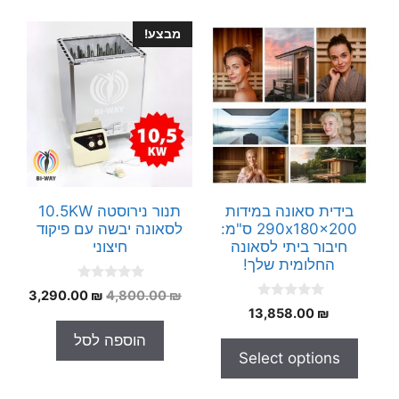
מבצע!
בידית סאונה במידות
תנור נירוסטה 10.5KW
290x180x200 ס"מ:
לסאונה יבשה עם פיקוד
חיבור ביתי לסאונה
חיצוני
החלומית שלך!
0
המחיר
המחי
3,290.00
₪
4,800.00
₪
o
0
₪
13,858.00
המקורי
הנוכח
u
o
t
היה:
הוא:
u
הוספה לסל
o
t
.00 ₪.
4,800.00 ₪.
f
Select options
o
5
f
5