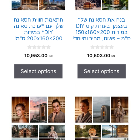
בנה את הסאונה שלך
התאמת חווית הסאונה
בעצמך בעזרת קיט DIY
שלך עם *ערכת סאונה
במידות 150x160x200
DIY* במידות
ס"מ – פשוט, מהיר ומיוחד!
200x160x200 ס"מ!
0
0
10,953.00
₪
10,503.00
₪
o
o
u
u
t
t
Select options
Select options
o
o
f
f
5
5