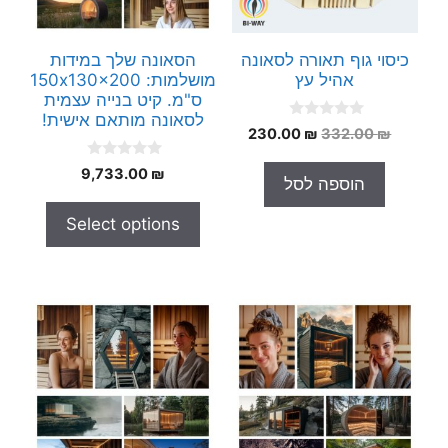
כיסוי גוף תאורה לסאונה
הסאונה שלך במידות
אהיל עץ
מושלמות: 150x130x200
ס"מ. קיט בנייה עצמית
לסאונה מותאם אישית!
0
המחיר
המחיר
230.00
₪
332.00
₪
o
המקורי
הנוכחי
u
0
t
9,733.00
₪
היה:
הוא:
הוספה לסל
o
o
230.00 ₪.
332.00 ₪.
u
f
t
5
Select options
o
f
5