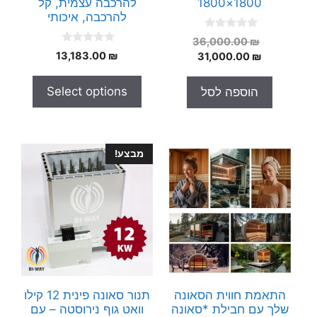
1800×1800
להרכבה עצמית, קל
להרכבה, איכותי
0
המחיר
36,000.00
₪
o
0
המחיר
המקורי
₪
13,183.00
31,000.00
₪
u
o
t
היה:
הנוכחי
u
o
t
הוא:
36,000.00 ₪.
f
Select options
הוספה לסל
o
5
31,000.00 ₪.
f
5
מבצע!
התאמת חווית הסאונה
תנור סאונה פינית 12 קילו
שלך עם חבילת *סאונה
וואט גוף נירוסטה – עם