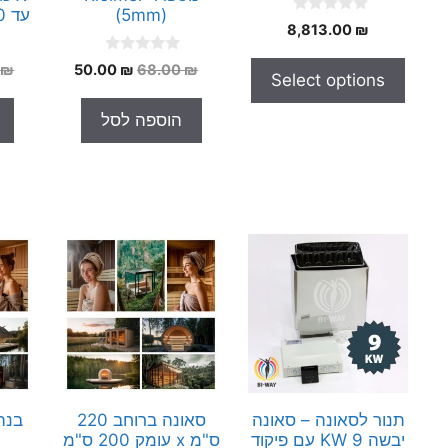
(5mm)
עד 120 מעלות צלזיוס
0
8,813.00
₪
o
u
0
t
המחיר
המחיר
0
₪
50.00
₪
68.00
₪
Select options
o
o
המקורי
הנוכחי
u
f
t
5
היה:
הוא:
הוספה לסל
o
50.00 ₪.
68.00 ₪.
f
5
תנור לסאונה – סאונה
סאונה ברוחב 220
בנה
יבשה 9 KW עם פיקוד
ס"מ x עומק 200 ס"מ