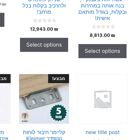
0
₪
בנה אותה במהירות
ולהרכיב בקלות בכל
ובקלות, בגודל מותאם
מרחב!
אישית!
0
12,943.00
₪
o
0
8,813.00
₪
u
o
t
u
Select options
o
t
f
Select options
o
5
f
5
מבצע!
מבצ
new title post
קליימר חיבור לוחות
מד
נוטפדר Kleimer
איכו