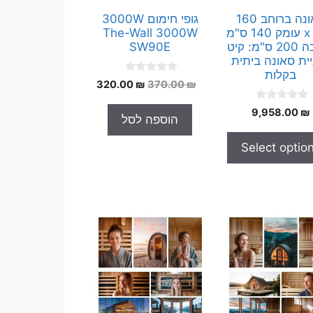
סאונה ברוחב 160
גופי חימום 3000W
ס"מ x עומק 140 ס"מ
The-Wall 3000W
x גובה 200 ס"מ: קיט
SW90E
ית סאונה ביתית
בקלות
0
המחיר
המחיר
320.00
₪
370.00
₪
o
המקורי
הנוכחי
u
0
t
9,958.00
₪
היה:
הוא:
הוספה לסל
o
o
320.00 ₪.
370.00 ₪.
u
f
t
5
Select optio
o
f
5