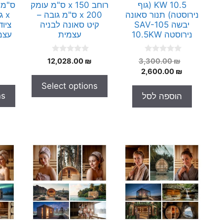
10.5 KW (גוף
רוחב x 150 ס"מ עומק
נירוסטה) תנור סאונה
x 200 ס"מ גובה –
יבשה SAV-105
קיט סאונה לבניה
ציו
נירוסטה 10.5KW
עצמית
עצמ
0
0
המחיר
12,028.00
₪
3,300.00
₪
o
o
המחיר
המקורי
2,600.00
₪
u
u
t
t
היה:
הנוכחי
Select options
o
o
הוא:
3,300.00 ₪.
f
f
ns
הוספה לסל
5
5
2,600.00 ₪.