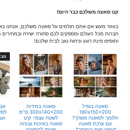
קנו סאונה משלכם כבר היום!
באזור מעש אם אתם חולמים על סאונה משלכם, אנחנו כאן 
חברות מכל העולם ומספקים לכם סחורה ישירה ובמחירים מש
ותוסיפו פינת רוגע וניחוח טוב לבית שלכם!
מבצ
סאונה בגודל
סאונה במידות
אבנ
180x150x200
300x140x200 ס"מ
לסא
חלומך לסאונה משלך?
לשטח עצמי: קיט
ועמ
עם ערכת סאונה
סאונה באיכות גבוהה
*עשה זאת בעצמך*,
שניתן להתאים