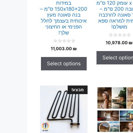
ס"מ x עומק 120 ס"מ
במידות
x גובה 200 ס"מ –
150x180x200 ס"מ –
ד סאונה להרכבה
בנה סאונה מעץ
ית למראה ספא
איכותית בעצמך לחלל
מושלם!
הפנימי או החיצוני
שלך!
0
10,978.00
₪
o
0
11,003.00
₪
u
o
t
u
Select optio
o
t
f
Select options
o
5
f
5
מבצע!