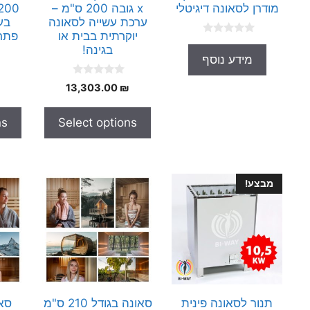
מודרן לסאונה דיגיטלי
x גובה 200 ס"מ –
ערכת עשייה לסאונה
יוקרתית בבית או
פתרו
0
בגינה!
o
מידע נוסף
u
t
o
0
13,303.00
₪
f
o
5
u
t
ns
Select options
o
f
5
מבצע!
תנור לסאונה פינית
סאונה בגודל 210 ס"מ