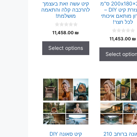
200x180x200 ס"מ
קיט עשה זאת בעצמך
בעזרת קיט DIY –
להרכבה קלה והתאמה
ן מותאם איכותי
מושלמת!
לכל חצר!
0
11,458.00
₪
o
0
11,453.00
₪
u
o
t
u
Select options
o
t
f
Select optio
o
5
f
5
סאונה ברוחב 210
קיט סאונה DIY