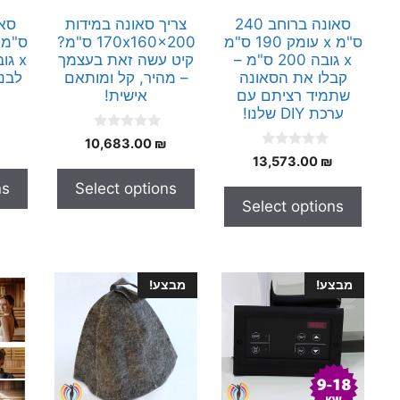
סאונה ברוחב 240
צריך סאונה במידות
ס"מ x עומק 190 ס"מ
170x160x200 ס"מ?
x גובה 200 ס"מ –
קיט עשה זאת בעצמך
קבלו את הסאונה
– מהיר, קל ומותאם
לבני
שתמיד רציתם עם
אישית!
ערכת DIY שלנו!
0
10,683.00
₪
o
0
13,573.00
₪
u
o
t
u
ns
Select options
o
t
f
Select options
o
5
f
5
מבצע!
מבצע!