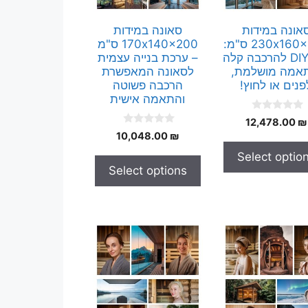
אונה במידות
סאונה במידות
230x160x200 ס"מ:
170x140x200 ס"מ
קיט DIY להרכבה קלה
– ערכת בנייה עצמית
אמה מושלמת,
לסאונה המאפשרת
פנים או לחוץ!
הרכבה פשוטה
והתאמה אישית
0
12,478.00
₪
o
0
10,048.00
₪
u
o
t
u
Select optio
o
t
f
Select options
o
5
f
5