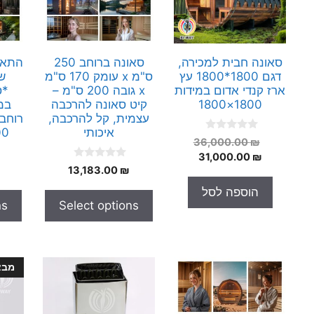
סאונה חבית למכירה,
סאונה ברוחב 250
התאמ
דגם 1800*1800 עץ
ס"מ x עומק 170 ס"מ
ש
ארז קנדי אדום במידות
x גובה 200 ס"מ –
*ס
1800×1800
קיט סאונה להרכבה
עצמית, קל להרכבה,
איכותי
 200
0
המחיר
36,000.00
₪
o
המחיר
המקורי
31,000.00
₪
u
0
t
13,183.00
₪
היה:
הנוכחי
o
o
הוא:
36,000.00 ₪.
u
f
הוספה לסל
t
5
31,000.00 ₪.
ns
Select options
o
f
5
מבצ