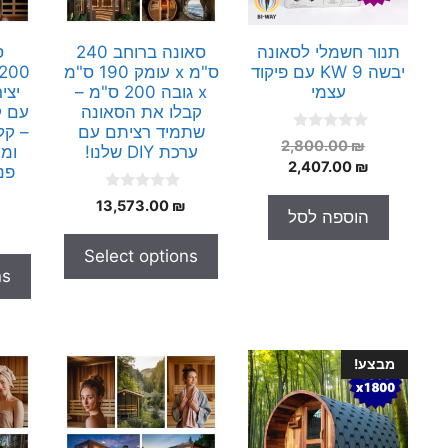
תנור חשמלי לסאונה
סאונה ברוחב 240
ס
יבשה 9 KW עם פיקוד
ס"מ x עומק 190 ס"מ
עצמי
x גובה 200 ס"מ –
יצי
קבלו את הסאונה
עם ק
שתמיד רציתם עם
– קל
0
המחיר
2,800.00
₪
ערכת DIY שלנו!
ומ
o
המחיר
המקורי
2,407.00
₪
u
פני
t
היה:
הנוכחי
o
0
13,573.00
₪
הוא:
2,800.00 ₪.
f
o
הוספה לסל
5
2,407.00 ₪.
u
t
Select options
o
f
ns
5
מבצע!