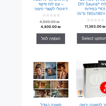
חבילת *DIY Sauna
– עם לוח פיקוד
Kit* במידות
דיגיטלי לקשרי חיצוני
190x18 ס"מ!
0
המחיר
4,800.00
₪
o
0
₪
11,363.00
המחיר
המקורי
4,400.00
₪
u
o
t
היה:
הנוכחי
u
o
t
הוא:
4,800.00 ₪.
f
Select optio
הוספה לסל
o
5
4,400.00 ₪.
f
5
ע!
ר לסאונה יבשה
סאונה בגודל