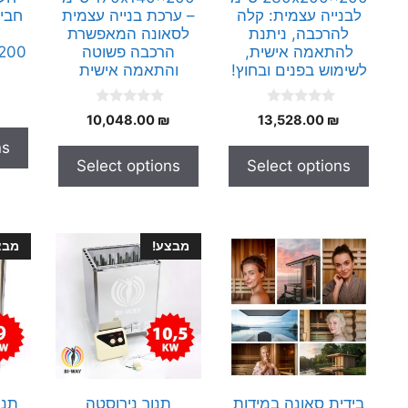
לבנייה עצמית: קלה
– ערכת בנייה עצמית
להרכבה, ניתנת
לסאונה המאפשרת
להתאמה אישית,
הרכבה פשוטה
0x200
לשימוש בפנים ובחוץ!
והתאמה אישית
0
0
10,048.00
₪
13,528.00
₪
o
o
u
u
ns
t
t
Select options
Select options
o
o
f
f
5
5
מבצע!
מבצ
בידית סאונה במידות
תנור נירוסטה
תנו