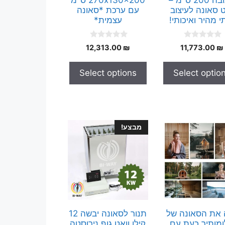
x גובה 200 ס"מ –
270x130x200 ס"מ
 סאונה לעיצוב
עם ערכת *סאונה
י מהיר ואיכותי!
עצמית*
0
0
12,313.00
₪
11,773.00
₪
o
o
u
u
t
t
Select options
Select optio
o
o
f
f
5
5
מבצע!
 את הסאונה של
תנור לסאונה יבשה 12
מותיך כעת עם
קילו וואט גוף נירוסטה