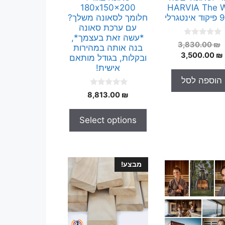
180x150x200
HARVIA The W
טגרלי
חלומך לסאונה משלך?
עם ערכת סאונה
*עשה זאת בעצמך*,
0
המחיר
3,830.00
₪
בנה אותה במהירות
o
המחיר
המקורי
3,500.00
₪
u
ובקלות, בגודל מותאם
t
היה:
הנוכחי
אישית!
o
הוא:
3,830.00 ₪.
f
הוספה לסל
5
3,500.00 ₪.
0
8,813.00
₪
o
u
t
Select options
o
f
5
מבצע!