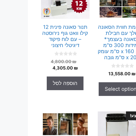
ת חווית הסאונה
תנור סאונה פינית 12
לך עם חבילת
קילו וואט גוף נירוסטה
אונה בעצמך*
– עם לוח פיקוד
במידות 300 ס"מ
דיגיטלי חיצוני
רוחב x 160 ס"מ עומק
x ס"מ גובה
0
המחיר
4,800.00
₪
o
המחיר
המקורי
4,305.00
₪
u
0
t
13,558.00
₪
היה:
הנוכחי
o
o
הוא:
4,800.00 ₪.
u
f
הוספה לסל
t
5
4,305.00 ₪.
Select optio
o
f
5
ע!