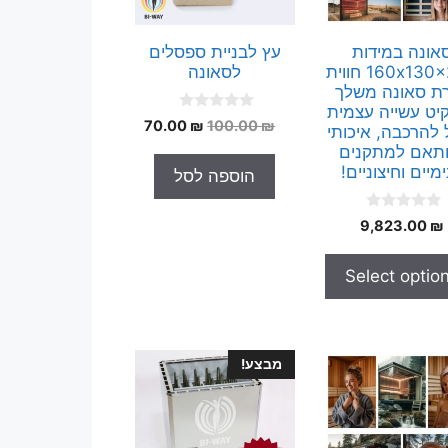
אונה במידות
עץ לבניית ספסלים
160x130x200 חווית
לסאונה
רת סאונה משלך
יט עשייה עצמית
0
המחיר
המחיר
70.00
₪
100.00
₪
 להרכבה, איכותי
o
המקורי
הנוכחי
u
ותאם למתקנים
t
היה:
הוא:
מיים וחיצוניים!
הוספה לסל
o
70.00 ₪.
100.00 ₪.
f
5
0
9,823.00
₪
o
u
t
Select optio
o
f
5
מבצע!