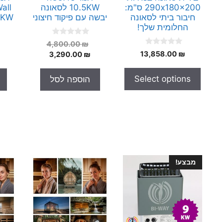
290x180x200 ס"מ:
10.5KW לסאונה
all
חיבור ביתי לסאונה
יבשה עם פיקוד חיצוני
9KW פיקוד אינ
החלומית שלך!
0
המחיר
4,800.00
₪
o
0
₪
13,858.00
המחיר
המקורי
3,290.00
₪
u
o
t
היה:
הנוכחי
u
o
t
הוא:
4,800.00 ₪.
f
Select options
הוספה לסל
o
5
3,290.00 ₪.
f
5
מבצע!