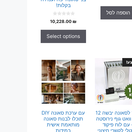
o
המקורי
הנוכחי
u
בקלות!
t
היה:
הוא:
הוספה לסל
o
225.00 ₪.
250.00 ₪.
f
0
5
10,228.00
₪
o
u
t
Select options
o
f
5
ע!
תנור לסאונה יבשה 12
עם ערכת סאונה DIY
וואט גוף נירוסטה
תוכלו לבנות סאונה
 עם לוח פיקוד
מותאמת אישית
טלי לקשרי חיצוני
במידות