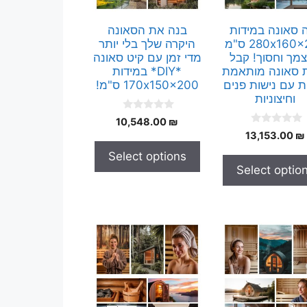
 סאונה במידות
בנה את הסאונה
280x160x200 ס"מ
היקרה שלך בלי יותר
מך וחסוך! קבל
מדי זמן עם קיט סאונה
 סאונה מותאמת
*DIY* במידות
ת עם נישות פנים
170x150x200 ס"מ!
וחיצוניות
0
10,548.00
₪
o
0
13,153.00
₪
u
o
t
u
Select options
o
t
f
Select optio
o
5
f
5