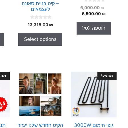
– קיט בניית סאונה
0
המחיר
6,000.00
₪
לעצמאים
o
המחיר
המקורי
5,500.00
₪
u
t
היה:
הנוכחי
o
0
13,318.00
₪
הוא:
6,000.00 ₪.
f
o
הוספה לסל
5
5,500.00 ₪.
u
t
Select options
o
f
5
מבצע!
מבצ
גופי חימום 3000W
הקיט החדש שלנו יעזור
תנו