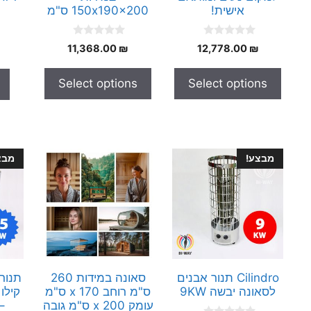
אישית!
150x190x200 ס"מ
0
0
11,368.00
₪
12,778.00
₪
o
o
u
u
t
t
Select options
Select options
o
o
f
f
5
5
מבצע!
מבצ
Cilindro תנור אבנים
סאונה במידות 260
לסאונה יבשה 9KW
ס"מ רוחב x 170 ס"מ
קילו 
עומק x 200 ס"מ גובה
–