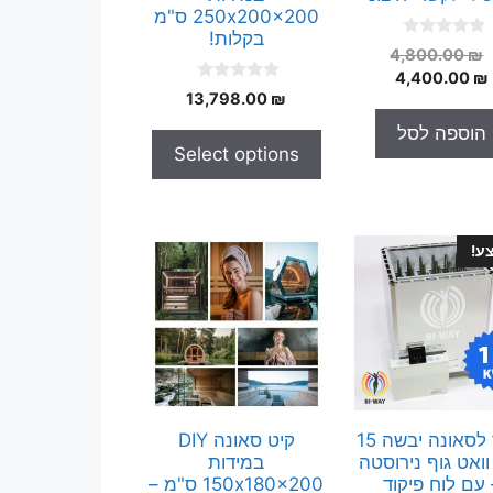
250x200x200 ס"מ
בקלות!
0
המחיר
4,800.00
₪
o
המחיר
המקורי
4,400.00
₪
u
0
t
13,798.00
₪
היה:
הנוכחי
o
o
הוא:
4,800.00 ₪.
u
f
הוספה לסל
t
5
4,400.00 ₪.
Select options
o
f
5
ע!
תנור לסאונה יבשה 15
קיט סאונה DIY
וואט גוף נירוסטה
במידות
 עם לוח פיקוד
150x180x200 ס"מ –