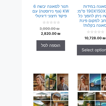
אונה במידות
תנור לסאונה יבשה 6
190X150X200 ס"מ:
KW (גוף נירוסטה) עם
ו ניתן להפוך כל
פיקוד חיצוני דיגיטלי
ב למקום פינת
אונה בקלות!
0
המחיר
3,000.00
₪
o
המחיר
המקורי
2,820.00
₪
u
0
t
10,728.00
₪
היה:
הנוכחי
o
o
הוא:
3,000.00 ₪.
u
f
הוספה לסל
t
5
2,820.00 ₪.
Select optio
o
f
5