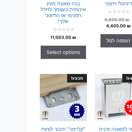
דיגיטלי חיצוני
בנה סאונה מעץ
איכותית בעצמך לחלל
הפנימי או החיצוני
0
המחיר
4,800.00
₪
שלך!
o
המחיר
המקורי
4,405.00
₪
u
t
היה:
הנוכחי
o
0
11,003.00
₪
הוא:
4,800.00 ₪.
f
o
הוספה לסל
5
4,405.00 ₪.
u
t
Select options
o
f
5
ע!
מבצע!
ר לסאונה פינית
"קליימר" חיבור לוחות