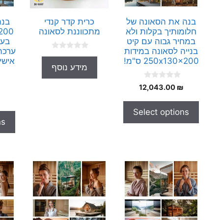
בנה את הסאונה של
כרית קדר קנדי
בנה
חלומותיך בקלות ולא
מתכווננת לסאונה
במחיר גבוה עם קיט
בעצ
בנייה לסאונה במידות
ערכת
0
250x130x200 ס"מ!
אישי
o
מידע נוסף
u
t
o
0
12,043.00
₪
f
o
5
u
t
Select options
o
f
ns
5