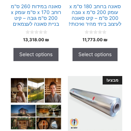
סאונה ברוחב 180 ס"מ x
סאונה במידות 260 ס"מ
עומק 200 ס"מ x גובה
רוחב x 170 ס"מ עומק x
200 ס"מ – קיט סאונה
200 ס"מ גובה – קיט
לעיצוב ביתי מהיר ואיכותי!
בניית סאונה לעצמאים
0
0
13,318.00
₪
11,773.00
₪
o
o
u
u
t
t
Select options
Select options
o
o
f
f
5
5
מבצע!