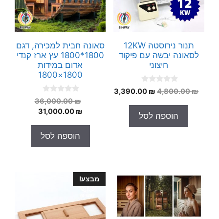
תנור נירוסטה 12KW
סאונה חבית למכירה, דגם
לסאונה יבשה עם פיקוד
1800*1800 עץ ארז קנדי
חיצוני
אדום במידות
1800×1800
0
המחיר
המחיר
3,390.00
₪
4,800.00
₪
o
0
המחיר
המקורי
הנוכחי
₪
36,000.00
u
o
t
המחיר
המקורי
היה:
הוא:
₪
31,000.00
u
הוספה לסל
o
t
היה:
הנוכחי
3,390.00 ₪.
4,800.00 ₪.
f
o
5
הוא:
36,000.00 ₪.
f
הוספה לסל
5
31,000.00 ₪.
מבצע!