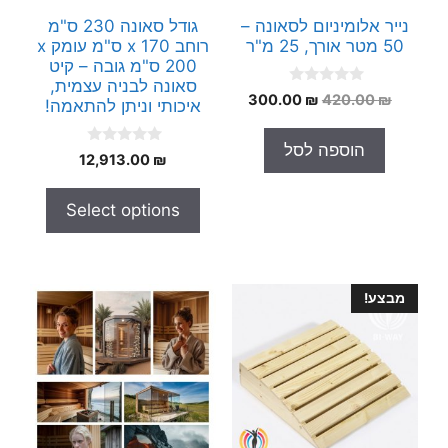
נייר אלומיניום לסאונה –
גודל סאונה 230 ס"מ
50 מטר אורך, 25 מ"ר
רוחב x 170 ס"מ עומק x
200 ס"מ גובה – קיט
סאונה לבניה עצמית,
0
המחיר
המחיר
300.00
₪
420.00
₪
איכותי וניתן להתאמה!
o
המקורי
הנוכחי
u
t
היה:
הוא:
הוספה לסל
o
0
12,913.00
₪
300.00 ₪.
420.00 ₪.
f
o
5
u
t
Select options
o
f
5
מבצע!