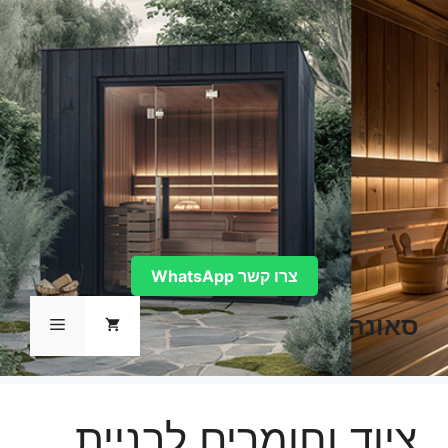
דלג
תוכן
צרו קשר WhatsApp
סאונה
תפריט
ציוד וחומרים לבניית