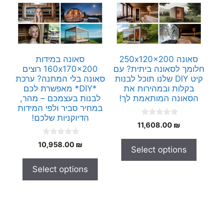
סאונה 250x120x200
סאונה במידות
חלומך לסאונה ביתית? עם
160x170x200 רוצים
קיט DIY שלנו תוכל לבנות
סאונה בלי המתנה? ערכת
בקלות ובמהירות את
*DIY* מאפשרת לכם
הסאונה המותאמת לך!
לבנות בעצמכם – מהר,
במחיר סביר ולפי המידות
הדיוקניות שלכם!
0
11,608.00
₪
o
u
0
t
10,958.00
₪
Select options
o
o
u
f
t
5
Select options
o
f
5