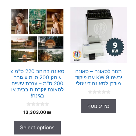
תנור לסאונה – סאונה
סאונה ברוחב 220 ס"מ x
יבשה 9 KW עם פיקוד
עומק 200 ס"מ x גובה
מודרן לסאונה דיגיטלי
200 ס"מ – ערכת עשייה
לסאונה יוקרתית בבית או
בגינה!
0
o
מידע נוסף
u
0
t
13,303.00
₪
o
o
u
f
t
5
Select options
o
f
5