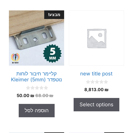
מבצע!
new title post
קליימר חיבור לוחות
נוטפדר Kleimer (5mm)
0
8,813.00
₪
o
0
המחיר
המחיר
50.00
₪
68.00
₪
u
o
t
המקורי
הנוכחי
u
Select options
o
t
היה:
הוא:
f
הוספה לסל
o
5
50.00 ₪.
68.00 ₪.
f
5