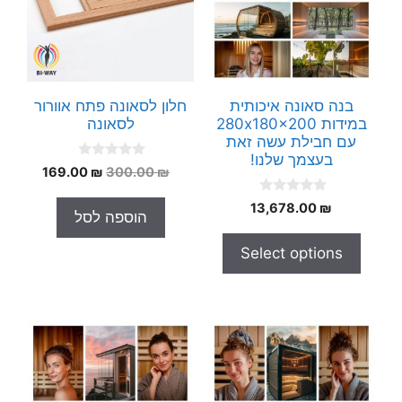
בנה סאונה איכותית
חלון לסאונה פתח אוורור
במידות 280x180x200
לסאונה
עם חבילת עשה זאת
בעצמך שלנו!
0
המחיר
המחיר
169.00
₪
300.00
₪
o
המקורי
הנוכחי
u
0
t
13,678.00
₪
היה:
הוא:
הוספה לסל
o
o
169.00 ₪.
300.00 ₪.
u
f
t
5
Select options
o
f
5