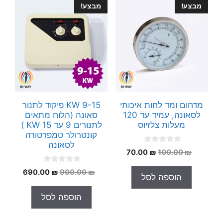
מבצע!
מבצע!
מדחום ומד לחות איכותי
9-15 KW פיקוד לתנור
לסאונה, עמיד עד 120
סאונה (הלוח מתאים
מעלות צלזיוס
לתנורים 9 עד 15 KW )
קונטרולר טמפרטורה
לסאונה
0
המחיר
המחיר
70.00
₪
100.00
₪
o
המקורי
הנוכחי
u
0
t
המחיר
המחיר
690.00
₪
900.00
₪
היה:
הוא:
הוספה לסל
o
o
המקורי
הנוכחי
70.00 ₪.
100.00 ₪.
u
f
t
5
היה:
הוא:
הוספה לסל
o
90.00 ₪.
900.00 ₪.
f
5