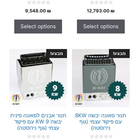
0
0
9,548.00
₪
12,793.00
₪
o
o
u
u
t
t
Select options
Select options
o
o
f
f
5
5
מבצע!
מבצע!
תנור סאונה יבשה 8KW
תנור אבנים לסאונה פינית
עם פיקוד עצמי (גוף
יבשה 9 KW עם פיקוד
נירוסטה)
עצמי (גוף נירוסטה)