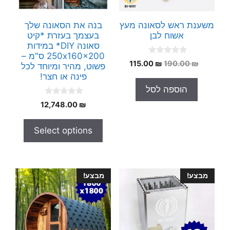
משענת ראש לסאונה מעץ
בנה את הסאונה שלך
אשוח לבן
בעצמך בעזרת *קיט
סאונה DIY* במידות
250x160x200 ס"מ –
0
המחיר
המחיר
115.00
₪
190.00
₪
פשוט, מהיר ומיוחד לכל
o
המקורי
הנוכחי
u
פינה או חצר!
t
היה:
הוא:
הוספה לסל
o
115.00 ₪.
190.00 ₪.
f
0
5
12,748.00
₪
o
u
t
Select options
o
f
5
מבצע!
מבצע!