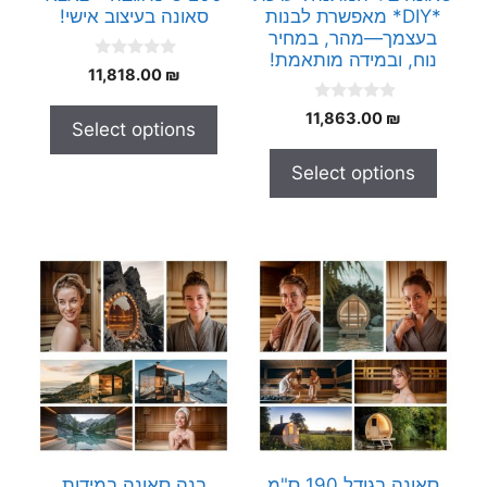
*DIY* מאפשרת לבנות
סאונה בעיצוב אישי!
בעצמך—מהר, במחיר
נוח, ובמידה מותאמת!
0
11,818.00
₪
o
u
0
t
11,863.00
₪
Select options
o
o
u
f
t
5
Select options
o
f
5
סאונה בגודל 190 ס"מ
בנה סאונה במידות