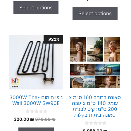
o
t
u
Select options
o
t
f
Select options
o
5
f
5
מבצע!
סאונה ברוחב 160 ס"מ x
גופי חימום 3000W The-
עומק 140 ס"מ x גובה
Wall 3000W SW90E
200 ס"מ: קיט לבניית
סאונה ביתית בקלות
0
המחיר
המחיר
320.00
₪
370.00
₪
o
המקורי
הנוכחי
u
0
t
9,958.00
₪