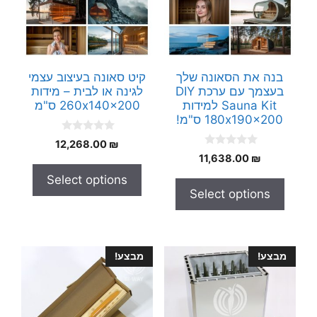
בנה את הסאונה שלך
קיט סאונה בעיצוב עצמי
בעצמך עם ערכת DIY
לגינה או לבית – מידות
Sauna Kit למידות
260x140x200 ס"מ
180x190x200 ס"מ!
0
12,268.00
₪
o
0
11,638.00
₪
u
o
t
u
Select options
o
t
f
Select options
o
5
f
5
מבצע!
מבצע!