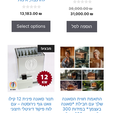
0
המחיר
36,000.00
₪
o
0
המחיר
המקורי
₪
13,183.00
31,000.00
₪
u
o
t
היה:
הנוכחי
u
o
t
הוא:
36,000.00 ₪.
f
Select options
הוספה לסל
o
5
31,000.00 ₪.
f
5
מבצע!
התאמת חווית הסאונה
תנור סאונה פינית 12 קילו
שלך עם חבילת *סאונה
וואט גוף נירוסטה – עם
בעצמך* במידות 300
לוח פיקוד דיגיטלי חיצוני