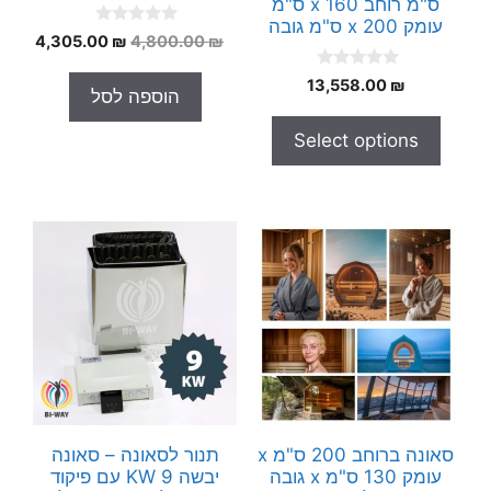
ס"מ רוחב x 160 ס"מ
עומק x 200 ס"מ גובה
0
המחיר
המחי
4,305.00
₪
4,800.00
₪
o
המקורי
הנוכח
u
0
t
13,558.00
₪
היה:
הוא:
הוספה לסל
o
o
.00 ₪.
4,800.00 ₪.
u
f
t
5
Select options
o
f
5
סאונה ברוחב 200 ס"מ x
תנור לסאונה – סאונה
עומק 130 ס"מ x גובה
יבשה 9 KW עם פיקוד