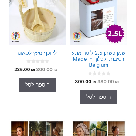
שמן פשתן 2.5 ליטר מונע
דלי וכף מעץ לסאונה
רטיבות ולכלוך Made in
Belgium
0
המחיר
המחיר
235.00
₪
300.00
₪
o
המקורי
הנוכחי
u
0
t
המחיר
המחיר
300.00
₪
380.00
₪
היה:
הוא:
הוספה לסל
o
o
המקורי
הנוכחי
235.00 ₪.
300.00 ₪.
u
f
t
5
היה:
הוא:
הוספה לסל
o
300.00 ₪.
380.00 ₪.
f
5