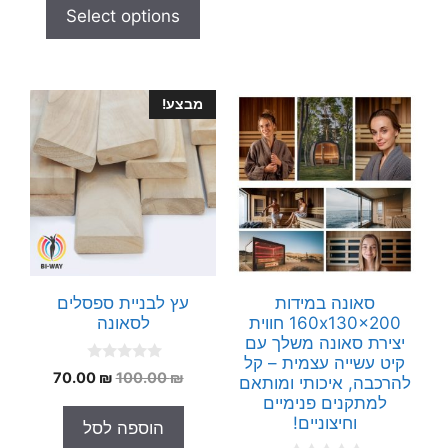
t
Select options
o
f
5
מבצע!
סאונה במידות
עץ לבניית ספסלים
160x130x200 חווית
לסאונה
יצירת סאונה משלך עם
קיט עשייה עצמית – קל
0
המחיר
המחיר
70.00
₪
100.00
₪
להרכבה, איכותי ומותאם
o
המקורי
הנוכחי
u
למתקנים פנימיים
t
היה:
הוא:
וחיצוניים!
הוספה לסל
o
70.00 ₪.
100.00 ₪.
f