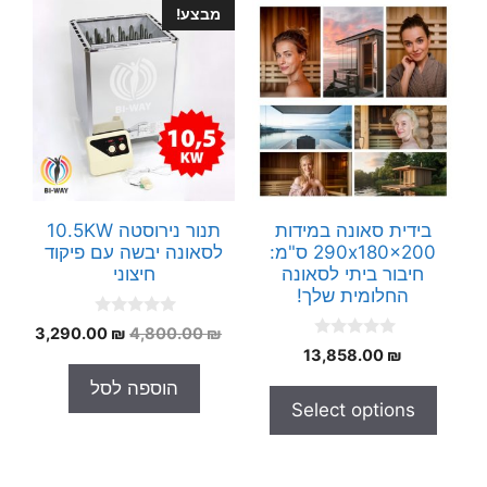
מבצע!
בידית סאונה במידות
תנור נירוסטה 10.5KW
290x180x200 ס"מ:
לסאונה יבשה עם פיקוד
חיבור ביתי לסאונה
חיצוני
החלומית שלך!
0
המחיר
המחי
3,290.00
₪
4,800.00
₪
o
0
₪
13,858.00
המקורי
הנוכח
u
o
t
היה:
הוא:
u
הוספה לסל
o
t
.00 ₪.
4,800.00 ₪.
f
Select options
o
5
f
5