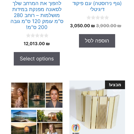
(גוף נירוסטה) עם פיקוד
להפוך את המרחב שלך
דיגיטלי
לסאונה מפנקת במידות
מושלמות – רוחב 280
ס"מ עומק 120 ס"מ גובה
0
המחיר
המחיר
3,050.00
₪
3,900.00
₪
200 ס"מ!
o
המקורי
הנוכחי
u
t
היה:
הוא:
הוספה לסל
o
0
12,013.00
₪
3,050.00 ₪.
3,900.00 ₪.
f
o
5
u
t
Select options
o
f
5
מבצע!