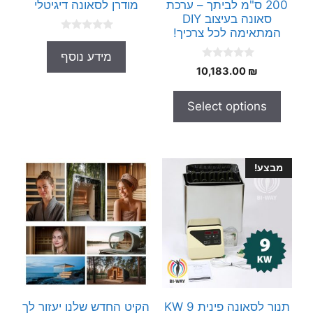
200 ס"מ לביתך – ערכת
מודרן לסאונה דיגיטלי
סאונה בעיצוב DIY
המתאימה לכל צרכיך!
0
o
מידע נוסף
u
0
t
10,183.00
₪
o
o
u
f
t
5
Select options
o
f
5
מבצע!
תנור לסאונה פינית 9 KW
הקיט החדש שלנו יעזור לך