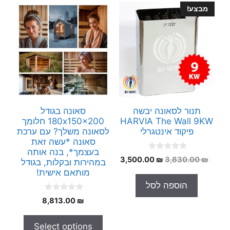
מבצע!
תנור לסאונה יבשה
סאונה בגודל
HARVIA The Wall 9KW
180x150x200 חלומך
פיקוד אינטגרלי
לסאונה משלך? עם ערכת
סאונה *עשה זאת
בעצמך*, בנה אותה
0
המחיר
המחיר
3,500.00
₪
3,830.00
₪
במהירות ובקלות, בגודל
o
המקורי
הנוכחי
u
מותאם אישית!
t
היה:
הוא:
הוספה לסל
o
3,500.00 ₪.
3,830.00 ₪.
f
0
5
8,813.00
₪
o
u
t
Select options
o