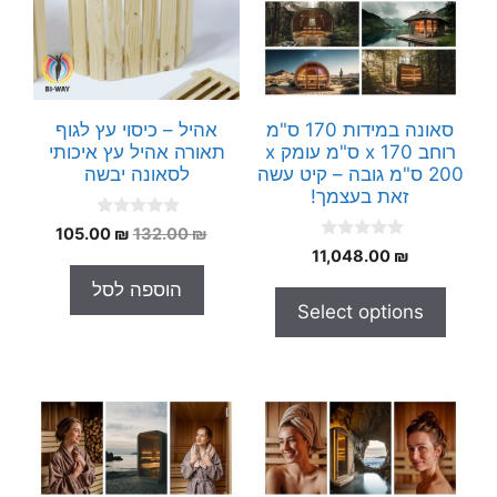
סאונה במידות 170 ס"מ
אהיל – כיסוי עץ לגוף
רוחב x 170 ס"מ עומק x
תאורה אהיל עץ איכותי
200 ס"מ גובה – קיט עשה
לסאונה יבשה
זאת בעצמך!
0
המחיר
המחיר
105.00
₪
132.00
₪
o
0
₪
11,048.00
המקורי
הנוכחי
u
o
t
היה:
הוא:
u
הוספה לסל
o
t
105.00 ₪.
132.00 ₪.
f
Select options
o
5
f
5