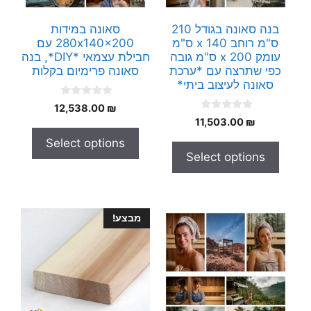
בנה סאונה בגודל 210
סאונה במידות
ס"מ רוחב x 140 ס"מ
280x140x200 עם
עומק x 200 ס"מ גובה
חבילת עצמאי *DIY*, בנה
כפי שתרצה עם *ערכת
סאונה פרימיום בקלות
סאונה לעיצוב ביתי*
0
12,538.00
₪
o
0
11,503.00
₪
u
o
t
u
Select options
o
t
f
Select options
o
5
f
5
מבצע!