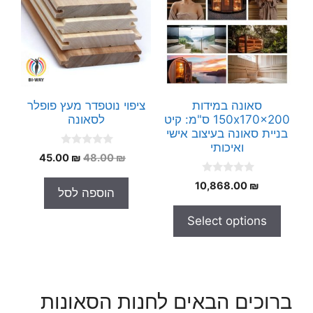
סאונה במידות
ציפוי נוטפדר מעץ פופלר
150x170x200 ס"מ: קיט
לסאונה
בניית סאונה בעיצוב אישי
ואיכותי
0
המחיר
המחיר
45.00
₪
48.00
₪
o
המקורי
הנוכחי
u
0
t
10,868.00
₪
היה:
הוא:
הוספה לסל
o
o
45.00 ₪.
48.00 ₪.
u
f
t
5
Select options
o
f
5
ברוכים הבאים לחנות הסאונות