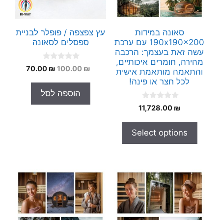
סאונה במידות
עץ צפצפה / פופלר לבניית
190x190x200 עם ערכת
ספסלים לסאונה
עשה זאת בעצמך: הרכבה
מהירה, חומרים איכותיים,
0
המחיר
המחיר
70.00
₪
100.00
₪
והתאמה מותאמת אישית
o
המקורי
הנוכחי
u
לכל חצר או פינה!
t
היה:
הוא:
הוספה לסל
o
70.00 ₪.
100.00 ₪.
f
0
5
11,728.00
₪
o
u
t
Select options
o
f
5