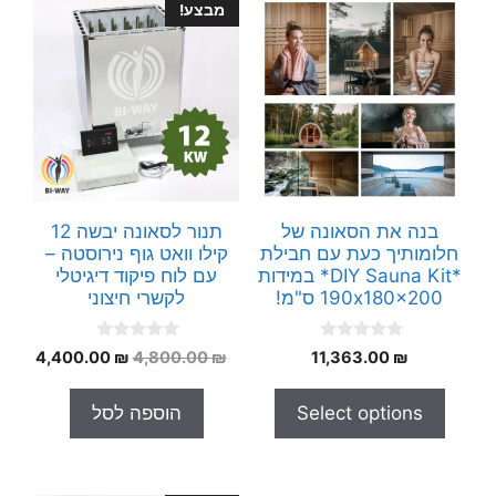
מבצע!
בנה את הסאונה של
תנור לסאונה יבשה 12
חלומותיך כעת עם חבילת
קילו וואט גוף נירוסטה –
*DIY Sauna Kit* במידות
עם לוח פיקוד דיגיטלי
190x180x200 ס"מ!
לקשרי חיצוני
0
0
המחיר
המחי
4,400.00
₪
4,800.00
₪
11,363.00
₪
o
o
המקורי
הנוכח
u
u
t
t
היה:
הוא:
Select options
הוספה לסל
o
o
.00 ₪.
4,800.00 ₪.
f
f
5
5