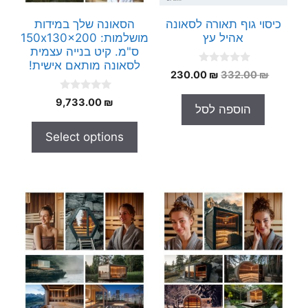
כיסוי גוף תאורה לסאונה
הסאונה שלך במידות
אהיל עץ
מושלמות: 150x130x200
ס"מ. קיט בנייה עצמית
לסאונה מותאם אישית!
0
המחיר
המחיר
230.00
₪
332.00
₪
o
המקורי
הנוכחי
u
0
t
9,733.00
₪
היה:
הוא:
הוספה לסל
o
o
230.00 ₪.
332.00 ₪.
u
f
t
5
Select options
o
f
5