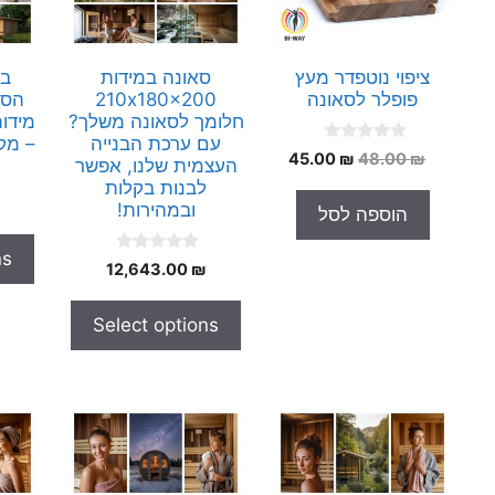
ציפוי נוטפדר מעץ
סאונה במידות
בנ
פופלר לסאונה
210x180x200
הסא
חלומך לסאונה משלך?
עם ערכת הבנייה
– מק
0
המחיר
המחיר
45.00
₪
48.00
₪
העצמית שלנו, אפשר
o
המקורי
הנוכחי
u
לבנות בקלות
t
היה:
הוא:
ובמהירות!
הוספה לסל
o
45.00 ₪.
48.00 ₪.
f
5
ns
0
12,643.00
₪
o
u
t
Select options
o
f
5