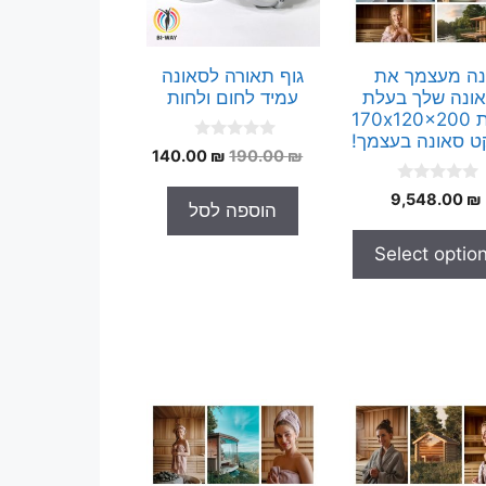
ה מעצמך את
גוף תאורה לסאונה
ונה שלך בעלת
עמיד לחום ולחות
מידות 170x120x200
ט סאונה בעצמך!
0
המחיר
המחיר
140.00
₪
190.00
₪
o
המקורי
הנוכחי
u
0
t
9,548.00
₪
היה:
הוא:
הוספה לסל
o
o
140.00 ₪.
190.00 ₪.
u
f
t
5
Select optio
o
f
5