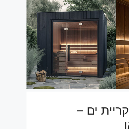
סאונה
ריית ים –