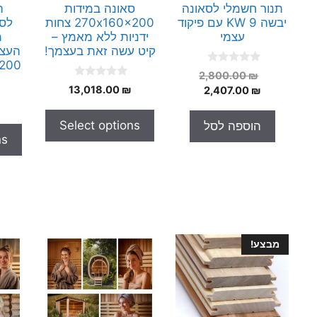
תנור חשמלי לסאונה
סאונה במידות
ה
יבשה 9 KW עם פיקוד
270x160x200 צחות
לסא
עצמי
ידניות ללא מאמץ –
מ
קיט עשה זאת בעצמך!
העצמ
0x200
0
המחיר
2,800.00
₪
o
0
המחיר
המקורי
₪
13,018.00
2,407.00
₪
u
o
t
היה:
הנוכחי
u
o
t
הוא:
2,800.00 ₪.
f
Select options
הוספה לסל
o
5
2,407.00 ₪.
f
ns
5
מבצע!