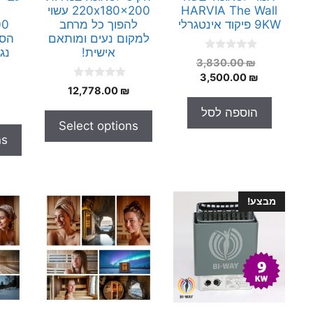
HARVIA The Wall
220x180x200 עשוי
9KW פיקוד אינטגרלי
להפוך כל מרחב
למקום נעים ומותאם
הסא
אישית!
נג
0
המחיר
3,830.00
₪
o
המחיר
המקורי
3,500.00
₪
u
0
t
12,778.00
₪
היה:
הנוכחי
o
o
הוא:
3,830.00 ₪.
u
f
הוספה לסל
t
5
3,500.00 ₪.
Select options
o
f
ns
5
מבצע!