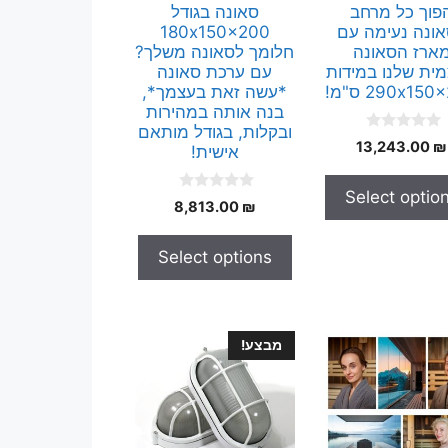
פוך כל מרחב
סאונה בגודל
ונה נעימה עם
180x150x200
ארז הסאונה
חלומך לסאונה משלך?
ית שלנו במידות
עם ערכת סאונה
290x15 ס"מ!
*עשה זאת בעצמך*,
בנה אותה במהירות
ובקלות, בגודל מותאם
0
13,243.00
₪
אישית!
o
u
t
Select optio
o
0
8,813.00
₪
f
o
5
u
t
Select options
o
f
5
מבצע!