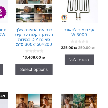
גוף חימום לסאונה
בנה את הסאונה שלך
3000 W
בעצמך בקלות עם קיט
סאונה DIY במידות
(
300x150x200 ס"מ
0
המחיר
המחיר
225.00
₪
250.00
₪
o
המקורי
הנוכחי
u
0
t
13,468.00
₪
היה:
הוא:
הוספה לסל
o
o
225.00 ₪.
250.00 ₪.
u
f
t
5
Select options
o
f
5
מבצ