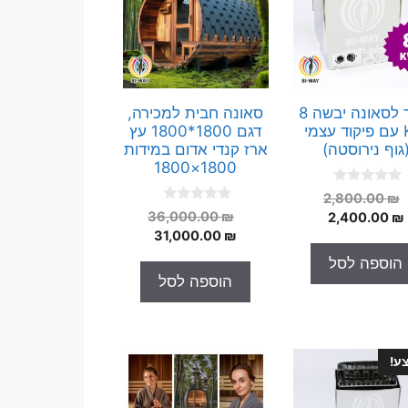
תנור לסאונה יבשה 8
סאונה חבית למכירה,
KW עם פיקוד עצמי
דגם 1800*1800 עץ
גוף נירוסטה)
ארז קנדי אדום במידות
1800×1800
0
המחיר
2,800.00
₪
o
0
המחיר
המחיר
המקורי
₪
36,000.00
2,400.00
₪
u
o
t
המחיר
המקורי
היה:
הנוכחי
₪
31,000.00
u
o
t
היה:
הנוכחי
הוא:
2,800.00 ₪.
f
הוספה לסל
o
5
הוא:
36,000.00 ₪.
2,400.00 ₪.
f
הוספה לסל
5
31,000.00 ₪.
ע!