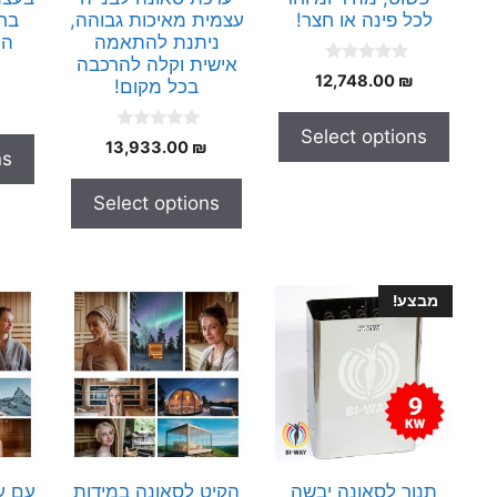
לכל פינה או חצר!
עצמית מאיכות גבוהה,
ברמ
ניתנת להתאמה
הי
אישית וקלה להרכבה
0
12,748.00
₪
בכל מקום!
o
u
t
Select options
o
0
13,933.00
₪
f
ns
o
5
u
t
Select options
o
f
5
מבצע!
תנור לסאונה יבשה
הקיט לסאונה במידות
עם ע