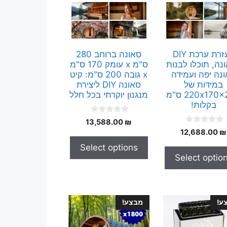
בעזרת ערכת DIY
סאונה ברוחב 280
נה, תוכלו לבנות
ס"מ x עומק 170 ס"מ
נה יפה ועמידה
x גובה 200 ס"מ: קיט
במידות של
סאונה DIY ליצירת
220x170x200 ס"מ
מנגנון יוקרתי בכל חלל
בקלות!
0
13,588.00
₪
o
0
12,688.00
₪
u
o
t
u
Select options
o
t
f
Select optio
o
5
f
5
ע!
מבצע!