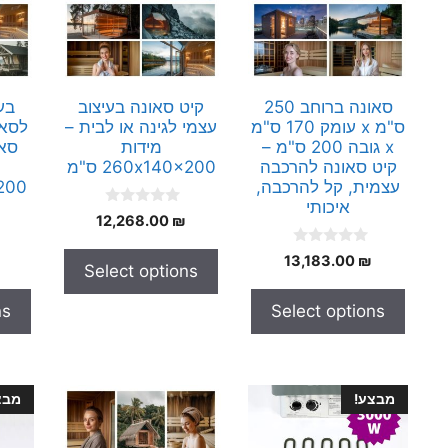
סאונה ברוחב 250
קיט סאונה בעיצוב
ס"מ x עומק 170 ס"מ
עצמי לגינה או לבית –
לסאו
x גובה 200 ס"מ –
מידות
סאו
קיט סאונה להרכבה
260x140x200 ס"מ
עצמית, קל להרכבה,
איכותי
0
12,268.00
₪
o
u
0
t
13,183.00
₪
Select options
o
o
u
f
t
5
ns
Select options
o
f
5
מבצע!
מבצ