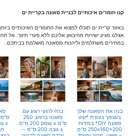
קנו חומרים איכותיים לבניית סאונה בקריית ים
באזור קריית ים תוכלו למצוא את החומרים האיכותיים ביות
אצלנו מגיע ישירות מהיבואן אליכם ללא פערי תיווך. אל תח
במחירים משתלמים וליהנות מסאונה מושלמת בביתכם.
בנה את הסאונה שלך
ברח לרגעי רוגע עם
בעצמך בעזרת *קיט
סאונה ברוחב 260
סאונה DIY* במידות
ס"מ x עומק 200 ס"מ
250x160x200 ס"מ
x גובה 200 ס"מ –
חב
– פשוט, מהיר ומיוחד
ערכת סאונה לבנייה
בעצמ