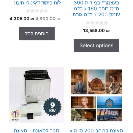
בעצמך* במידות 300
לוח פיקוד דיגיטלי חיצוני
ס"מ רוחב x 160 ס"מ
עומק x 200 ס"מ גובה
0
המחיר
המחי
4,305.00
₪
4,800.00
₪
o
המקורי
הנוכח
u
0
t
13,558.00
₪
היה:
הוא:
הוספה לסל
o
o
.00 ₪.
4,800.00 ₪.
u
f
t
5
Select options
o
f
5
סאונה ברוחב 200 ס"מ x
תנור לסאונה – סאונה