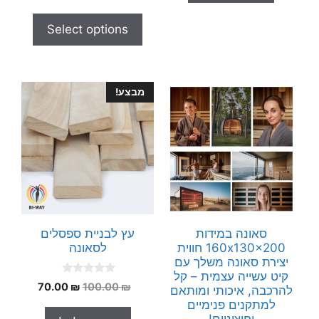
5
u
t
Select options
o
f
5
מבצע!
סאונה במידות
עץ לבניית ספסלים
160x130x200 חווית
לסאונה
יצירת סאונה משלך עם
קיט עשייה עצמית – קל
0
המחיר
המחיר
70.00
₪
100.00
₪
להרכבה, איכותי ומותאם
o
המקורי
הנוכחי
u
למתקנים פנימיים
t
היה:
הוא: