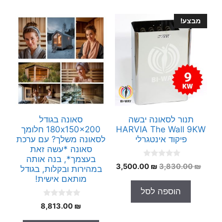
מבצע!
תנור לסאונה יבשה
סאונה בגודל
HARVIA The Wall 9KW
180x150x200 חלומך
פיקוד אינטגרלי
לסאונה משלך? עם ערכת
סאונה *עשה זאת
בעצמך*, בנה אותה
0
המחיר
המחיר
3,500.00
₪
3,830.00
₪
במהירות ובקלות, בגודל
o
המקורי
הנוכחי
u
מותאם אישית!
t
היה:
הוא:
הוספה לסל
o
3,500.00 ₪.
3,830.00 ₪.
f
0
5
8,813.00
₪
o
u