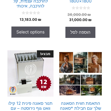
1800×1800
להרכבה עצמית, קל
להרכבה, איכותי
0
המחיר
36,000.00
₪
o
0
המחיר
המקורי
₪
13,183.00
31,000.00
₪
u
o
t
היה:
הנוכחי
u
o
t
הוא:
36,000.00 ₪.
f
Select options
הוספה לסל
o
5
31,000.00 ₪.
f
5
מבצע!
התאמת חווית הסאונה
תנור סאונה פינית 12 קילו
שלך עם חבילת *סאונה
וואט גוף נירוסטה – עם