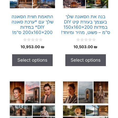
בנה את הסאונה שלך
התאמת חווית הסאונה
בעצמך בעזרת קיט DIY
שלך עם *ערכת סאונה
במידות 150x160x200
DIY* במידות
ס"מ – פשוט, מהיר ומיוחד!
200x160x200 ס"מ!
0
0
10,953.00
₪
10,503.00
₪
o
o
u
u
t
t
Select options
Select options
o
o
f
f
5
5