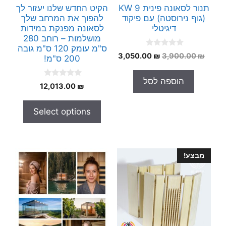
תנור לסאונה פינית 9 KW
הקיט החדש שלנו יעזור לך
(גוף נירוסטה) עם פיקוד
להפוך את המרחב שלך
דיגיטלי
לסאונה מפנקת במידות
מושלמות – רוחב 280
ס"מ עומק 120 ס"מ גובה
0
המחיר
המחיר
3,050.00
₪
3,900.00
₪
200 ס"מ!
o
המקורי
הנוכחי
u
t
היה:
הוא:
הוספה לסל
o
0
12,013.00
₪
3,050.00 ₪.
3,900.00 ₪.
f
o
5
u
t
Select options
o
f
5
מבצע!