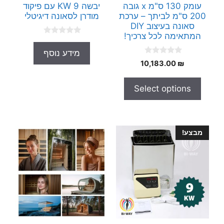
עומק 130 ס"מ x גובה
יבשה 9 KW עם פיקוד
200 ס"מ לביתך – ערכת
מודרן לסאונה דיגיטלי
סאונה בעיצוב DIY
המתאימה לכל צרכיך!
0
o
מידע נוסף
u
0
t
10,183.00
₪
o
o
u
f
t
5
Select options
o
f
5
מבצע!