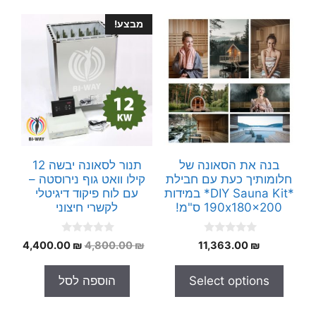
מבצע!
בנה את הסאונה של
תנור לסאונה יבשה 12
חלומותיך כעת עם חבילת
קילו וואט גוף נירוסטה –
*DIY Sauna Kit* במידות
עם לוח פיקוד דיגיטלי
190x180x200 ס"מ!
לקשרי חיצוני
0
0
המחיר
המחי
4,400.00
₪
4,800.00
₪
11,363.00
₪
o
o
המקורי
הנוכח
u
u
t
t
היה:
הוא:
Select options
הוספה לסל
o
o
.00 ₪.
4,800.00 ₪.
f
f
5
5