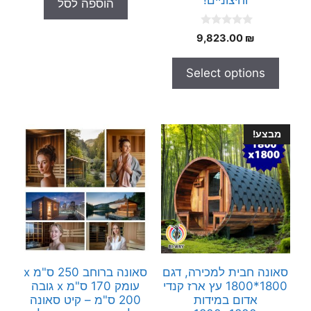
וחיצוניים!
הוספה לסל
o
70.00 ₪.
100.00 ₪.
f
5
0
9,823.00
₪
o
u
t
Select options
o
f
5
מבצע!
סאונה חבית למכירה, דגם
סאונה ברוחב 250 ס"מ x
1800*1800 עץ ארז קנדי
עומק 170 ס"מ x גובה
אדום במידות
200 ס"מ – קיט סאונה