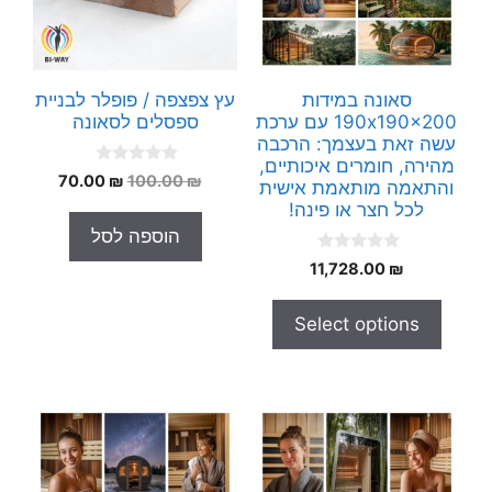
סאונה במידות
עץ צפצפה / פופלר לבניית
190x190x200 עם ערכת
ספסלים לסאונה
עשה זאת בעצמך: הרכבה
מהירה, חומרים איכותיים,
0
המחיר
המחיר
70.00
₪
100.00
₪
והתאמה מותאמת אישית
o
המקורי
הנוכחי
u
לכל חצר או פינה!
t
היה:
הוא:
הוספה לסל
o
70.00 ₪.
100.00 ₪.
f
0
5
11,728.00
₪
o
u
t
Select options
o
f
5