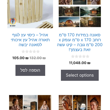
סאונה במידות 170 ס"מ
אהיל – כיסוי עץ לגוף
רוחב x 170 ס"מ עומק x
תאורה אהיל עץ איכותי
200 ס"מ גובה – קיט עשה
לסאונה יבשה
זאת בעצמך!
0
המחיר
המחיר
105.00
₪
132.00
₪
o
0
₪
11,048.00
המקורי
הנוכחי
u
o
t
היה:
הוא:
u
הוספה לסל
o
t
105.00 ₪.
132.00 ₪.
f
Select options
o
5
f
5