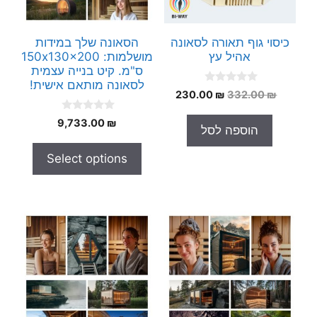
כיסוי גוף תאורה לסאונה
הסאונה שלך במידות
אהיל עץ
מושלמות: 150x130x200
ס"מ. קיט בנייה עצמית
לסאונה מותאם אישית!
0
המחיר
המחיר
230.00
₪
332.00
₪
o
המקורי
הנוכחי
u
0
t
9,733.00
₪
היה:
הוא:
הוספה לסל
o
o
230.00 ₪.
332.00 ₪.
u
f
t
5
Select options
o
f
5