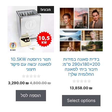
מבצע!
בידית סאונה במידות
תנור נירוסטה 10.5KW
290x180x200 ס"מ:
לסאונה יבשה עם פיקוד
חיבור ביתי לסאונה
חיצוני
החלומית שלך!
0
המחיר
המחי
3,290.00
₪
4,800.00
₪
o
0
₪
13,858.00
המקורי
הנוכח
u
o
t
היה:
הוא:
u
הוספה לסל
o
t
.00 ₪.
4,800.00 ₪.
f
Select options
o
5
f
5