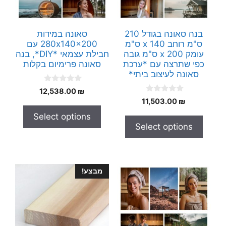
בנה סאונה בגודל 210
סאונה במידות
ס"מ רוחב x 140 ס"מ
280x140x200 עם
עומק x 200 ס"מ גובה
חבילת עצמאי *DIY*, בנה
כפי שתרצה עם *ערכת
סאונה פרימיום בקלות
סאונה לעיצוב ביתי*
0
12,538.00
₪
o
0
11,503.00
₪
u
o
t
u
Select options
o
t
f
Select options
o
5
f
5
מבצע!