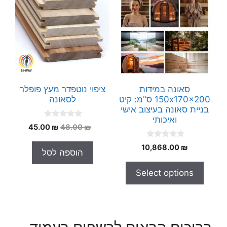
סאונה במידות
ציפוי נוטפדר מעץ פופלר
150x170x200 ס"מ: קיט
לסאונה
בניית סאונה בעיצוב אישי
ואיכותי
0
המחיר
המחיר
45.00
₪
48.00
₪
o
המקורי
הנוכחי
u
0
t
10,868.00
₪
היה:
הוא:
הוספה לסל
o
o
45.00 ₪.
48.00 ₪.
u
f
t
5
Select options
o
f
5