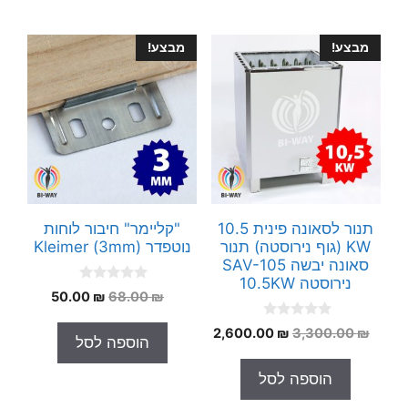
מבצע!
מבצע!
תנור לסאונה פינית 10.5
"קליימר" חיבור לוחות
KW (גוף נירוסטה) תנור
נוטפדר Kleimer (3mm)
סאונה יבשה SAV-105
נירוסטה 10.5KW
0
המחיר
המחיר
50.00
₪
68.00
₪
o
המקורי
הנוכחי
u
0
t
המחיר
המחיר
2,600.00
₪
3,300.00
₪
היה:
הוא:
הוספה לסל
o
o
המקורי
הנוכחי
50.00 ₪.
68.00 ₪.
u
f
t
5
היה:
הוא:
הוספה לסל
o
2,600.00 ₪.
3,300.00 ₪.
f
5