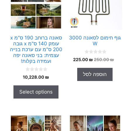
גוף חימום לסאונה 3000
סאונה ברוחב 190 ס"מ x
W
עומק 140 ס"מ x גובה
200 ס"מ עם ערכת בנייה
עצמית: בני סאונה יפה
0
המחיר
המחיר
225.00
₪
250.00
₪
ועמידה בקלות!
o
המקורי
הנוכחי
u
t
היה:
הוא:
הוספה לסל
o
0
10,228.00
₪
225.00 ₪.
250.00 ₪.
f
o
5
u
t
Select options
o
f
5