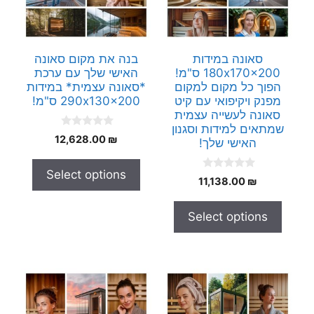
סאונה במידות
בנה את מקום סאונה
180x170x200 ס"מ!
האישי שלך עם ערכת
הפוך כל מקום למקום
*סאונה עצמית* במידות
מפנק ויקיפואי עם קיט
290x130x200 ס"מ!
סאונה לעשייה עצמית
שמתאים למידות וסגנון
0
12,628.00
₪
האישי שלך!
o
u
t
Select options
o
0
11,138.00
₪
f
o
5
u
t
Select options
o
f
5