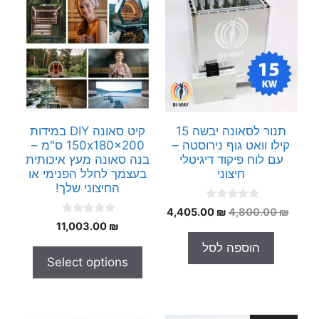
תנור לסאונה יבשה 15
קיט סאונה DIY במידות
קילו וואט גוף נירוסטה –
150x180x200 ס"מ –
עם לוח פיקוד דיגיטלי
בנה סאונה מעץ איכותית
חיצוני
בעצמך לחלל הפנימי או
החיצוני שלך!
0
המחיר
המחיר
4,405.00
₪
4,800.00
₪
o
0
המקורי
הנוכחי
₪
11,003.00
u
o
t
היה:
הוא:
u
הוספה לסל
o
t
4,405.00 ₪.
4,800.00 ₪.
f
Select options
o
5
f
5