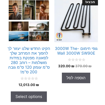
מבצע!
גופי חימום 3000W The-
הקיט החדש שלנו יעזור לך
Wall 3000W SW90E
להפוך את המרחב שלך
לסאונה מפנקת במידות
מושלמות – רוחב 280
0
המחיר
המחיר
320.00
₪
370.00
₪
ס"מ עומק 120 ס"מ גובה
o
המקורי
הנוכחי
u
200 ס"מ!
t
היה:
הוא:
הוספה לסל
o
320.00 ₪.
370.00 ₪.
f
0
5
12,013.00
₪
o
u
t
Select options
o
f
5