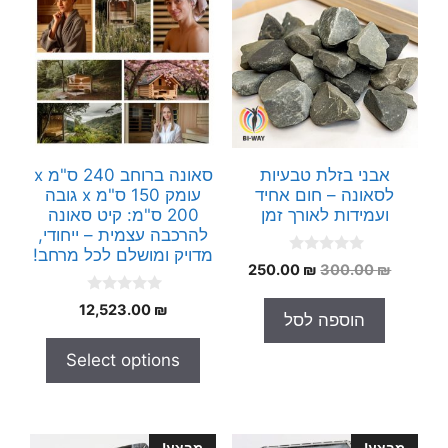
אבני בזלת טבעיות
סאונה ברוחב 240 ס"מ x
לסאונה – חום אחיד
עומק 150 ס"מ x גובה
ועמידות לאורך זמן
200 ס"מ: קיט סאונה
להרכבה עצמית – ייחודי,
מדויק ומושלם לכל מרחב!
0
המחיר
המחיר
250.00
₪
300.00
₪
o
המקורי
הנוכחי
u
0
t
12,523.00
₪
היה:
הוא:
הוספה לסל
o
o
250.00 ₪.
300.00 ₪.
u
f
t
5
Select options
o
f
5
מבצע!
מבצע!