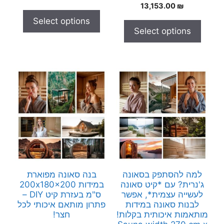
0
13,153.00
₪
u
o
t
u
Select options
o
t
f
Select options
o
5
f
5
למה להסתפק בסאונה
בנה סאונה מפוארת
ג'נרית? עם *קיט סאונה
במידות 200x180x200
לעשייה עצמית*, אפשר
ס"מ בעזרת קיט DIY –
לבנות סאונה במידות
פתרון מותאם איכותי לכל
מותאמות איכותית בקלות!
חצר!