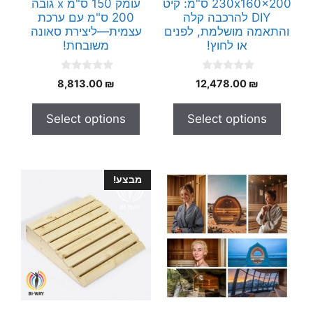
230x160x200 ס"מ: קיט
עומק 150 ס"מ x גובה
DIY להרכבה קלה
200 ס"מ עם ערכת
והתאמה מושלמת, לפנים
עצמית—ליצירת סאונה
או לחוץ!
משובחת!
0
0
8,813.00
₪
12,478.00
₪
o
o
u
u
t
t
Select options
Select options
o
o
f
f
5
5
מבצע!