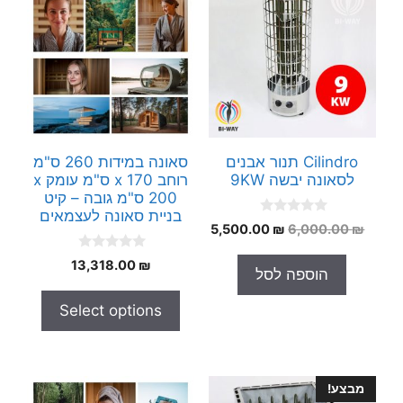
Cilindro תנור אבנים
סאונה במידות 260 ס"מ
לסאונה יבשה 9KW
רוחב x 170 ס"מ עומק x
200 ס"מ גובה – קיט
בניית סאונה לעצמאים
0
המחיר
המחיר
5,500.00
₪
6,000.00
₪
o
המקורי
הנוכחי
u
0
t
13,318.00
₪
היה:
הוא:
הוספה לסל
o
o
5,500.00 ₪.
6,000.00 ₪.
u
f
t
5
Select options
o
f
5
מבצע!