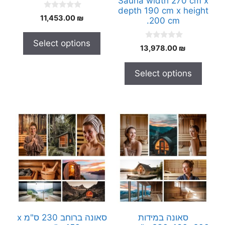
Sauna width 270 cm x
depth 190 cm x height
0
11,453.00
₪
200 cm.
o
u
t
Select options
o
0
13,978.00
₪
f
o
5
u
t
Select options
o
f
5
סאונה במידות
סאונה ברוחב 230 ס"מ x