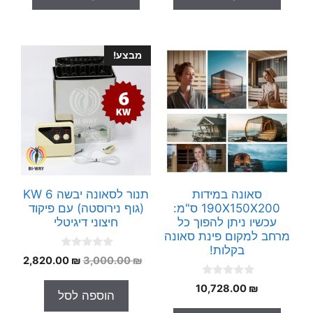
f
f
5
5
מבצע!
סאונה במידות
תנור לסאונה יבשה 6 KW
190X150X200 ס"מ:
(גוף נירוסטה) עם פיקוד
עכשיו ניתן להפוך כל
חיצוני דיגיטלי
מרחב למקום פינת סאונה
בקלות!
0
המחיר
המחי
2,820.00
₪
3,000.00
₪
o
המקורי
הנוכח
u
0
t
10,728.00
₪
היה:
הוא:
הוספה לסל
o
o
.00 ₪.
3,000.00 ₪.
u
f