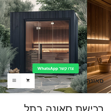
דלג
תוכן
צרו קשר WhatsApp
סאונה
תפריט
רכישת סאונה בתל