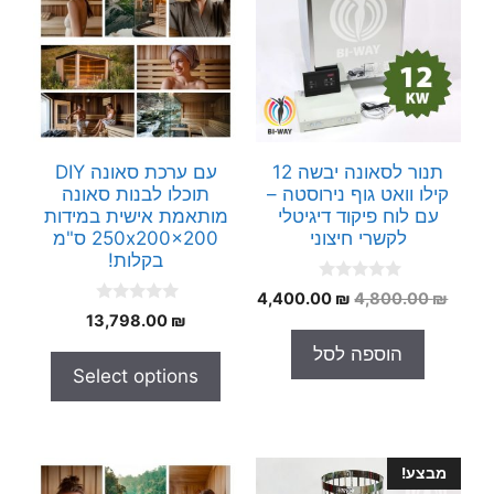
תנור לסאונה יבשה 12
עם ערכת סאונה DIY
קילו וואט גוף נירוסטה –
תוכלו לבנות סאונה
עם לוח פיקוד דיגיטלי
מותאמת אישית במידות
לקשרי חיצוני
250x200x200 ס"מ
בקלות!
0
המחיר
המחיר
4,400.00
₪
4,800.00
₪
o
0
המקורי
הנוכחי
₪
13,798.00
u
o
t
היה:
הוא:
u
הוספה לסל
o
t
4,400.00 ₪.
4,800.00 ₪.
f
Select options
o
5
f
5
מבצע!