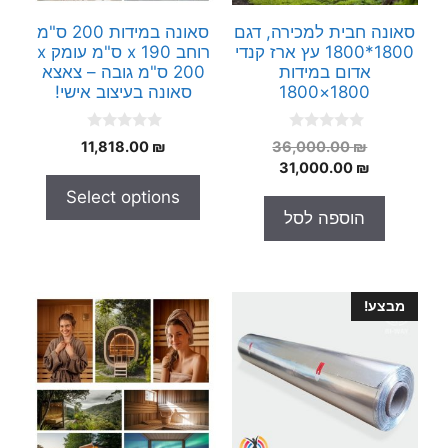
סאונה חבית למכירה, דגם
סאונה במידות 200 ס"מ
1800*1800 עץ ארז קנדי
רוחב x 190 ס"מ עומק x
אדום במידות
200 ס"מ גובה – צאצא
1800×1800
סאונה בעיצוב אישי!
0
0
המחיר
11,818.00
₪
36,000.00
₪
o
o
המחיר
המקורי
31,000.00
₪
u
u
t
t
היה:
הנוכחי
Select options
o
o
הוא:
36,000.00 ₪.
f
f
הוספה לסל
5
5
31,000.00 ₪.
מבצע!