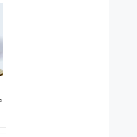
×
ונ
י