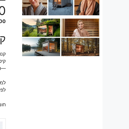
00
.00
קי
—וב
למה
לפר
חום