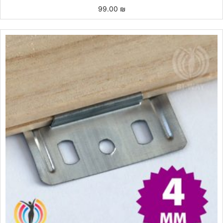
99.00
₪