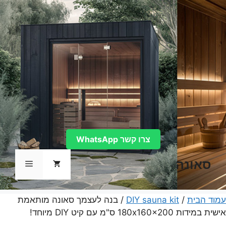
דלג
תוכן
צרו קשר WhatsApp
סאונה
תפריט
עמוד הבית
/
DIY sauna kit
/ בנה לעצמך סאונה מותאמת
אישית במידות 180x160x200 ס"מ עם קיט DIY מיוחד!