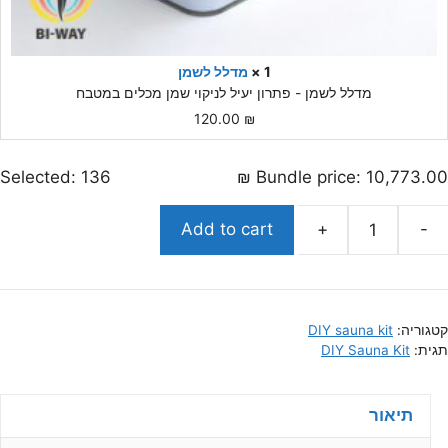
1 ×
מדלל לשמן
מדלל לשמן - פתרון יעיל לניקוי שמן מכלים במטבח
120.00
₪
Selected:
136
₪
Bundle price:
10,773.00
Add to cart
+
-
כמות
של
בנה
לעצמך
קטגוריה:
DIY sauna kit
סאונה
תגית:
DIY Sauna Kit
מותאמת
אישית
תיאור
במידות
180x160x200