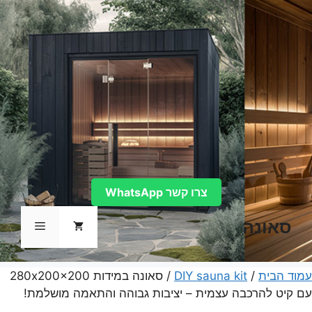
דלג
תוכן
צרו קשר WhatsApp
סאונה
תפריט
עמוד הבית
/
DIY sauna kit
/ סאונה במידות 280x200x200
עם קיט להרכבה עצמית – יציבות גבוהה והתאמה מושלמת!