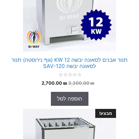
תנור אבנים לסאונה יבשה 12 KW (גוף נירוסטה) תנור
לסאונה יבשה SAV-120
0
המחיר
המחיר
2,700.00
₪
3,300.00
₪
o
המקורי
הנוכחי
u
t
היה:
הוא:
הוספה לסל
o
2,700.00 ₪.
3,300.00 ₪.
f
5
מבצע!