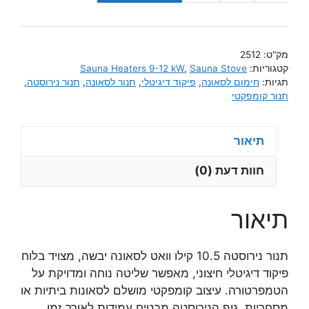
של
תנור
לסאונה
מק"ט:
2512
יבשה
קטגוריות:
Sauna Stove
,
Sauna Heaters 9-12 kW
10.5
תגיות:
חימום לסאונה
,
פיקוד דיגיטלי
,
תנור לסאונה
,
תנור נירוסטה
,
קילו
תנור קומפקטי
וואט
גוף
תיאור
נירוסטה
-
חוות דעת (0)
עם
לוח
תיאור
פיקוד
דיגיטלי
חיצוני
תנור נירוסטה 10.5 קילו וואט לסאונה יבשה, מצויד בלוח
פיקוד דיגיטלי חיצוני, מאפשר שליטה נוחה ומדויקת על
הטמפרטורה. עיצוב קומפקטי מושלם לסאונות ביתיות או
מסחריות. גוף הנירוסטה מבטיח עמידות לאורך זמן