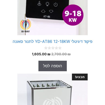
פיקוד דיגיטלי YD-AT86 12-18KW לתנור סאונה
0
המחיר
המחיר
1,605.00
₪
2,700.00
₪
o
המקורי
הנוכחי
u
t
היה:
הוא:
הוספה לסל
o
1,605.00 ₪.
2,700.00 ₪.
f
5
מבצע!