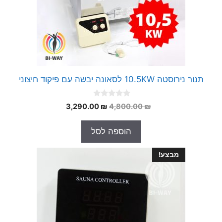
תנור נירוסטה 10.5KW לסאונה יבשה עם פיקוד חיצוני
0
המחיר
המחיר
3,290.00
₪
4,800.00
₪
o
המקורי
הנוכחי
u
t
היה:
הוא:
הוספה לסל
o
3,290.00 ₪.
4,800.00 ₪.
f
5
מבצע!