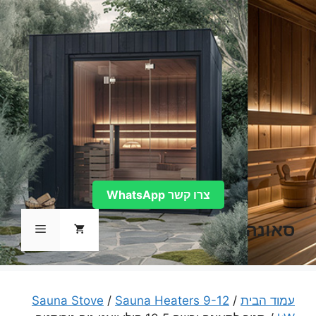
דלג
תוכן
צרו קשר WhatsApp
סאונה
תפריט
עמוד הבית
/
Sauna Heaters 9-12
/
Sauna Stove