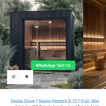
דלג
תוכן
צרו קשר WhatsApp
סאונה
תפריט
עמוד הבית
/
Sauna Heaters 9-12
/
Sauna Stove