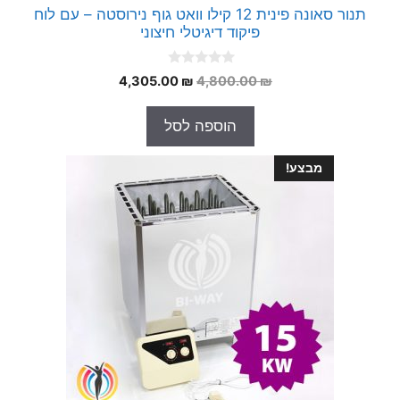
תנור סאונה פינית 12 קילו וואט גוף נירוסטה – עם לוח
פיקוד דיגיטלי חיצוני
0
המחיר
המחיר
4,305.00
₪
4,800.00
₪
o
המקורי
הנוכחי
u
t
היה:
הוא:
הוספה לסל
o
4,305.00 ₪.
4,800.00 ₪.
f
5
מבצע!