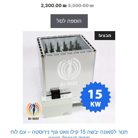
0
המחיר
המחיר
2,300.00
₪
3,300.00
₪
o
המקורי
הנוכחי
u
t
היה:
הוא:
הוספה לסל
o
2,300.00 ₪.
3,300.00 ₪.
f
5
מבצע!
תנור לסאונה יבשה 15 קילו וואט גוף נירוסטה – עם לוח
פיקוד דיגיטלי חיצוני