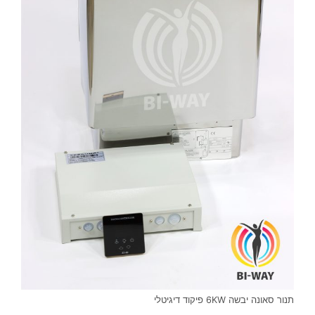
תנור סאונה יבשה 6KW פיקוד דיגיטלי