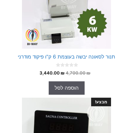
תנור לסאונה יבשה בעוצמת 6 ק"ו פיקוד מודרני
0
המחיר
המחיר
3,440.00
₪
4,700.00
₪
o
המקורי
הנוכחי
u
t
היה:
הוא:
הוספה לסל
o
3,440.00 ₪.
4,700.00 ₪.
f
5
מבצע!