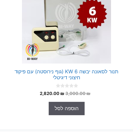
תנור לסאונה יבשה 6 KW (גוף נירוסטה) עם פיקוד
חיצוני דיגיטלי
0
המחיר
המחיר
2,820.00
₪
3,000.00
₪
o
המקורי
הנוכחי
u
t
היה:
הוא:
הוספה לסל
o
2,820.00 ₪.
3,000.00 ₪.
f
5