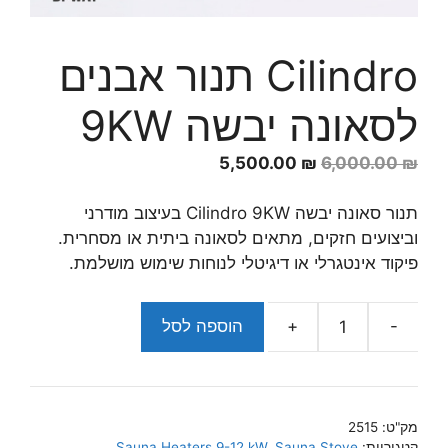
Cilindro תנור אבנים
לסאונה יבשה 9KW
המחיר
המחיר
5,500.00
₪
6,000.00
₪
המקורי
הנוכחי
היה:
הוא:
תנור סאונה יבשה Cilindro 9KW בעיצוב מודרני
5,500.00 ₪.
6,000.00 ₪.
וביצועים חזקים, מתאים לסאונה ביתית או מסחרית.
פיקוד אינטגרלי או דיגיטלי לנוחות שימוש מושלמת.
-
+
הוספה לסל
כמות
של
Cilindro
תנור
מק"ט:
2515
אבנים
קטגוריות:
Sauna Stove
,
Sauna Heaters 9-12 kW