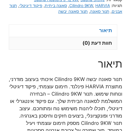
לסאונה
תגיות:
HARVIA
,
Cilindro 9KW
,
סאונה ביתית
,
פיקוד דיגיטלי
,
תנור
יבשה
אבנים
,
תנור סאונה
,
תנור סאונה יבשה
9KW
תיאור
חוות דעת (0)
תיאור
תנור סאונה יבשה Cilindro 9KW איכותי בעיצוב מודרני,
מתוצרת HARVIA פינלנד. חימום עוצמתי, פיקוד דיגיטלי
ונוחות שימוש. תנור Cilindro 9KW – הבחירה
המושלמת לסאונה הביתית שלך. עם פיקוד אינטגרלי או
דיגיטלי, תוכלו ליהנות משימוש נוח ומתוחכם. עיצוב
מודרני ופונקציונלי, ביצועים חזקים וחיסכון באנרגיה.
תנור Cilindro 9KW מספק חימום עוצמתי ויעיל
במיוחד, תוך שמירה על צריכת אנרגיה חסכונית.