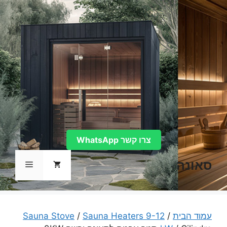
דלג
תוכן
צרו קשר WhatsApp
סאונה
תפריט
עמוד הבית
/
Sauna Heaters 9-12
/
Sauna Stove