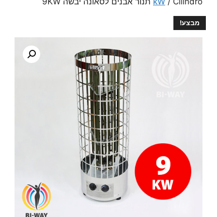
/ Cilindro תנור אבנים לסאונה יבשה 9KW
kW
מבצע!