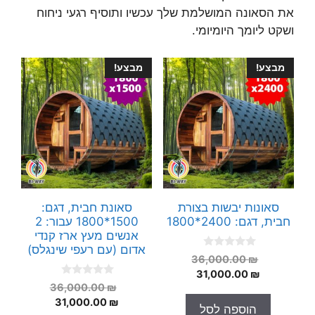
את הסאונה המושלמת שלך עכשיו ותוסיף רגעי ניחוח
ושקט ליומך היומיומי.
מבצע!
מבצע!
סאונות יבשות בצורת
סאונת חבית, דגם:
חבית, דגם: 2400*1800
1500*1800 עבור: 2
אנשים מעץ ארז קנדי
אדום (עם רעפי שינגלס)
0
המחיר
36,000.00
₪
o
המחיר
המקורי
31,000.00
₪
u
0
t
המחיר
36,000.00
₪
היה:
הנוכחי
o
o
המחיר
המקורי
31,000.00
₪
הוא:
36,000.00 ₪.
u
f
הוספה לסל
t
5