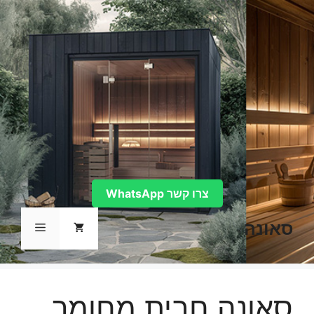
דלג
תוכן
צרו קשר WhatsApp
סאונה
תפריט
סאונה חבית מחומר