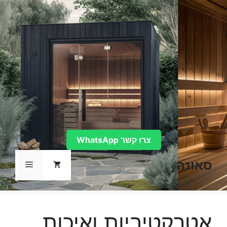
דלג
תוכן
צרו קשר WhatsApp
סאונה
תפריט
אטרקטיביות ואיכות