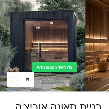
דלג
תוכן
צרו קשר WhatsApp
סאונה
תפריט
בניית סאונה אוביצ'ה