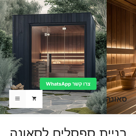
דלג
תוכן
צרו קשר WhatsApp
סאונה
תפריט
בניית ספסלים לסאונה