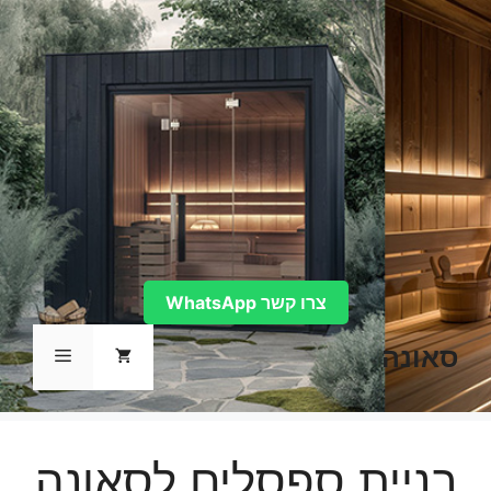
דלג
תוכן
צרו קשר WhatsApp
סאונה
תפריט
בניית ספסלים לסאונה