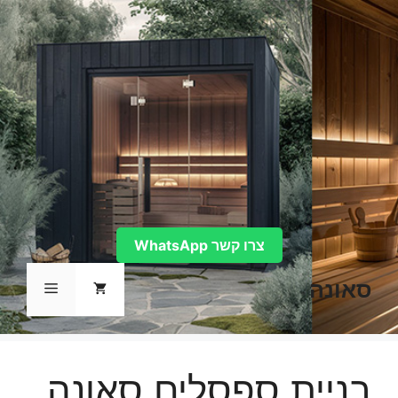
דלג
תוכן
צרו קשר WhatsApp
סאונה
תפריט
בניית ספסלים סאונה