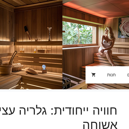
חנות
חוויה ייחודית: גלריה עצ
אשוחה