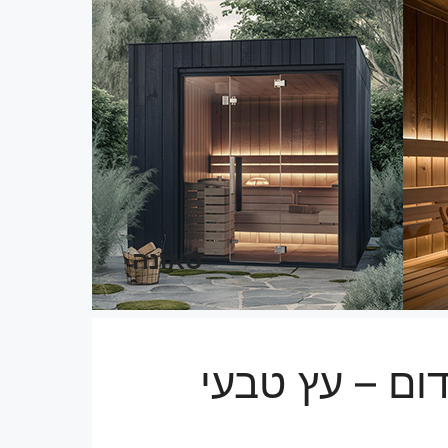
סאונה
דום – עץ טבעי