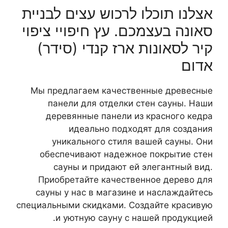
אצלנו תוכלו לרכוש עצים לבניית
סאונה בעצמכם. עץ חיפויי ציפוי
קיר לסאונות ארז קנדי (סידר)
אדום
Мы предлагаем качественные древесные
панели для отделки стен сауны. Наши
деревянные панели из красного кедра
идеально подходят для создания
уникального стиля вашей сауны. Они
обеспечивают надежное покрытие стен
сауны и придают ей элегантный вид.
Приобретайте качественное дерево для
сауны у нас в магазине и наслаждайтесь
специальными скидками. Создайте красивую
и уютную сауну с нашей продукцией.