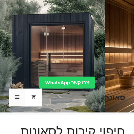
דלג
תוכן
צרו קשר WhatsApp
סאונה
תפריט
חיפוי קירות לסאונות