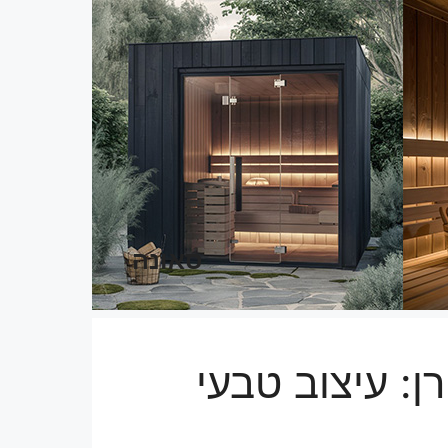
סאונה
ן: עיצוב טבעי