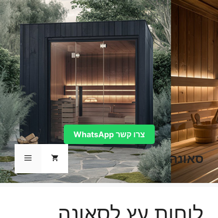
דלג
תוכן
צרו קשר WhatsApp
סאונה
תפריט
לוחות עץ לסאונה