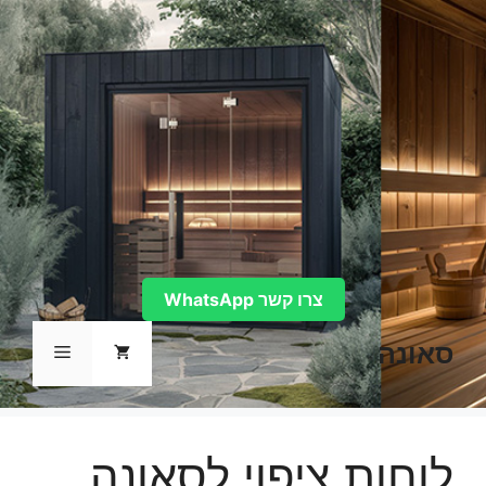
דלג
תוכן
צרו קשר WhatsApp
סאונה
תפריט
לוחות ציפוי לסאונה