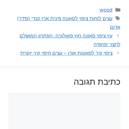
קטגוריות
wood
תגיות
עצים לוחות ציפוי לסאונה פינית ארז קנדי (סידר)
אדום
עץ ציפוי סאונה חוץ פאולוניה: הפתרון המושלם
לחצר יפהפיה
ציפוי קיר לסאונות אורן – עצים חיפוי קיר יוקרתי
כתיבת תגובה
תגובה