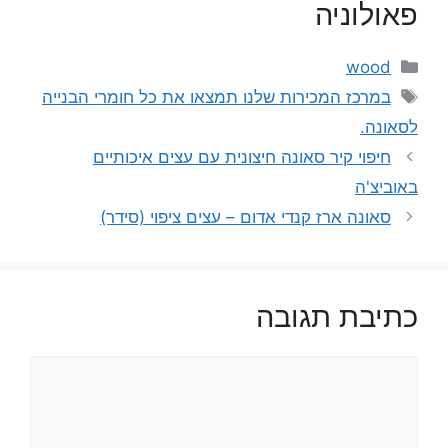
פאולוניה
קטגוריות
wood
תגיות
במרכז המכירות שלנו תמצאו את כל חומרי הבנייה
לסאונה.
חיפוי קיר סאונה חיצונית עם עצים איכותיים
באוביצ'ה
סאונה ארז קנדי אדום – עצים ציפוי (סידר)
כתיבת תגובה
תגובה