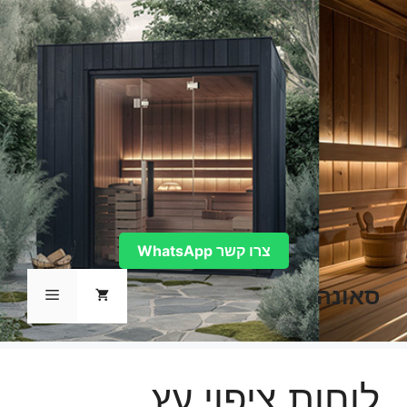
דלג
תוכן
צרו קשר WhatsApp
סאונה
תפריט
לוחות ציפוי עץ