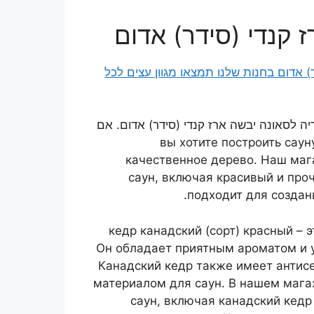
 קנדי (סידר) אדום
ריה לסאונה יבשה ארז קנדי (סידר) אדום. אם
вы хотите построить саун
качественное дерево. Наш маг
саун, включая красивый и про
подходит для создан
кедр канадский (сорт) красный – .
Он обладает приятным ароматом и 
Канадский кедр также имеет антисе
материалом для саун. В нашем мага
саун, включая канадский кедр