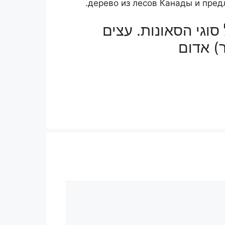
дерево из лесов Канады и пред
סוגי הסאונות. עצים
ר) אדום