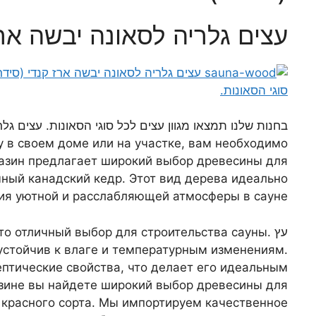
עצים גלריה לסאונה יבשה ארז
בחנות שלנו תמצאו מגוון עצים לכל סוגי הסאונות. עצים גל
у в своем доме или на участке, вам необходимо
азин предлагает широкий выбор древесины для
чный канадский кедр. Этот вид дерева идеально
ия уютной и расслабляющей атмосферы в сауне.
עץ это отличный выбор для строительства сауны
устойчив к влаге и температурным изменениям.
птические свойства, что делает его идеальным
зине вы найдете широкий выбор древесины для
 красного сорта. Мы импортируем качественное