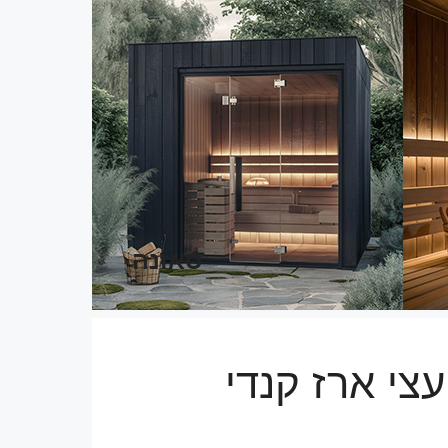
סאונה
צי ארז קנדי