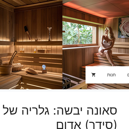
חנות
סאונה יבשה: גלריה של ע
(סידר) אדום