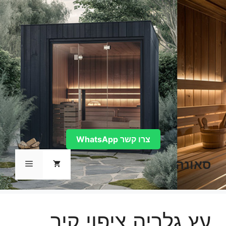
דלג
תוכן
צרו קשר WhatsApp
סאונה
תפריט
עץ גלריה ציפוי קיר